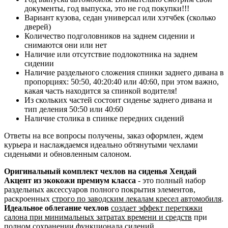
документы, год выпуска, это не год покупки!!!
Вариант кузова, седан универсал или хэтчбек (сколько
дверей)
Количество подголовников на заднем сидении и
снимаются они или нет
Наличие или отсутствие подлокотника на заднем
сидении
Наличие раздельного сложения спинки заднего дивана в
пропорциях: 50:50, 40:20:40 или 40:60, при этом важно,
какая часть находится за спинкой водителя!
Из скольких частей состоит сиденье заднего дивана и
тип деления 50:50 или 40:60
Наличие столика в спинке передних сидений
Ответы на все вопросы получены, заказ оформлен, ждем
курьера и наслаждаемся идеально обтянутыми чехлами
сиденьями и обновленным салоном.
Оригинальный комплект чехлов на сиденья Хендай
Акцент из экокожи премиум класса
- это полный набор
раздельных аксессуаров полного покрытия элементов,
раскроенных
строго по заводским лекалам кресел автомобиля
.
Идеальное облегание чехлов
создает эффект перетяжки
салона при минимальных затратах времени и средств
при
полном сохранении функционала сидений.