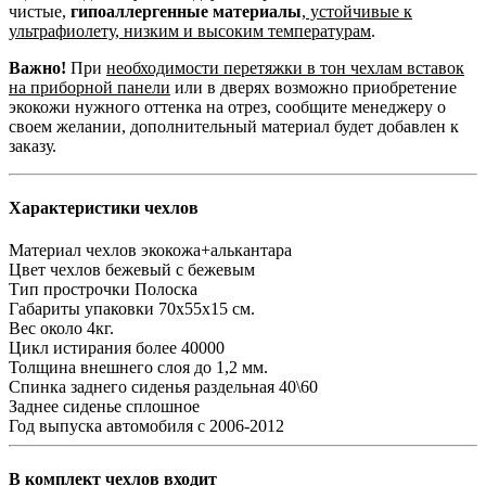
чистые,
гипоаллергенные материалы
,
устойчивые к
ультрафиолету, низким и высоким температурам
.
Важно!
При
необходимости перетяжки в тон чехлам вставок
на приборной панели
или в дверях возможно приобретение
экокожи нужного оттенка на отрез, сообщите менеджеру о
своем желании, дополнительный материал будет добавлен к
заказу.
Характеристики чехлов
Материал чехлов
экокожа+алькантара
Цвет чехлов
бежевый с бежевым
Тип прострочки
Полоска
Габариты упаковки
70х55х15 см.
Вес
около 4кг.
Цикл истирания
более 40000
Толщина внешнего слоя
до 1,2 мм.
Спинка заднего сиденья
раздельная 40\60
Заднее сиденье
сплошное
Год выпуска автомобиля
с 2006-2012
В комплект чехлов входит