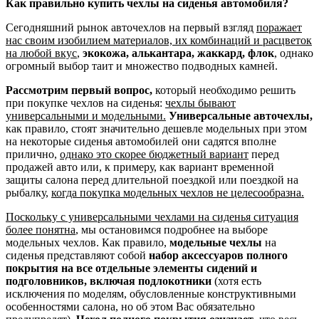
Как правильно купить чехлы на сиденья автомобиля?
Сегодняшний рынок авточехлов на первый взгляд
поражает
нас своим изобилием материалов, их комбинаций и расцветок
на любой вкус
,
экокожа, алькантара, жаккард, флок
, однако
огромный выбор таит и множество подводных камней.
Рассмотрим первый вопрос,
который необходимо решить
при покупке чехлов на сиденья:
чехлы бывают
универсальными и модельными.
Универсальные авточехлы,
как правило, стоят значительно дешевле модельных при этом
на некоторые сиденья автомобилей они садятся вполне
прилично,
однако это скорее бюджетный вариант
перед
продажей авто или, к примеру, как вариант временной
защиты салона перед длительной поездкой или поездкой на
рыбалку,
когда покупка модельных чехлов не целесообразна.
Поскольку с универсальными чехлами на сиденья ситуация
более понятна
, мы остановимся подробнее на выборе
модельных чехлов. Как правило,
модельные чехлы
на
сиденья представляют собой
набор аксессуаров полного
покрытия на все отдельные элементы сидений и
подголовников, включая подлокотники
(хотя есть
исключения по моделям, обусловленные конструктивными
особенностями салона, но об этом Вас обязательно