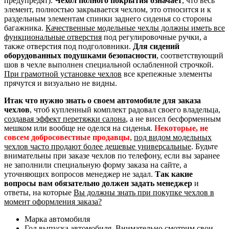
предупредят).
Чехол полного покрытия означает
, что весь
элемент, полностью закрывается чехлом, это относится и к
раздельным элементам спинки заднего сиденья со стороны
багажника.
Качественные модельные чехлы должны иметь все
функциональные отверстия
под регулировочные ручки, а
также отверстия под подголовники.
Для сидений
оборудованных подушками безопасности
, соответствующий
шов в чехле выполнен специальной ослабленной строчкой.
При грамотной установке чехлов
все крепежные элементы
прячутся и визуально не видны.
Итак что нужно знать о своем автомобиле для заказа
чехлов
, чтоб купленный комплект радовал своего владельца,
создавая эффект перетяжки салона
, а не висел бесформенным
мешком или вообще не оделся на сиденья.
Некоторые, не
совсем добросовестные продавцы
,
под видом модельных
чехлов часто продают более дешевые универсальные
. Будьте
внимательны при заказе чехлов по телефону, если вы заранее
не заполнили специальную форму заказа на сайте, а
уточняющих вопросов менеджер не задал.
Так какие
вопросы вам обязательно должен задать менеджер
и
ответы, на которые
Вы должны знать при покупке чехлов в
момент оформления заказа?
Марка автомобиля
Год выпуска автомобиля. Внимательно смотрим свои