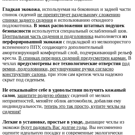
Гладкая экокожа
, используемая на боковинах и задней части
спинок сидений
не препятствует раздельному сложению
спинки заднего сидения
и использованию откидного
подлокотника.
В зонах расположения штатных подушек
безопасности
используется специальный ослабленный шов.
Центральная часть сидения и подголовника
выполняется
из
перфорированной экокожи
с подкладкой из мелкопористого
вспененного ППУ, создающего дополнительный
амортизирующий комфортный слой, подчеркивающий рельеф
кресла.
В спинках передних сидений предусмотрен карман.
В
чехлах
предусмотрены все технологические отверстия
под
ремни, подголовники, регулирующие ручки согласно
конструктиву салона
, при этом сам крепеж чехла надежно
скрыт под сиденьем.
Не отказывайте себе в удовольствии получить кожаный
салон
,
защитите родную обивку
сидений от мелких
неприятностей, меняйте облик автомобиля, добавляя ему
индивидуальности,
теперь это так просто, купите чехлы на
сидения!
Легкие в установке, простые в уходе,
дышащие чехлы из
экокожи
будут радовать Вас долгие годы
. Вы несомненно
оцените идеальную посадку и современные экологически