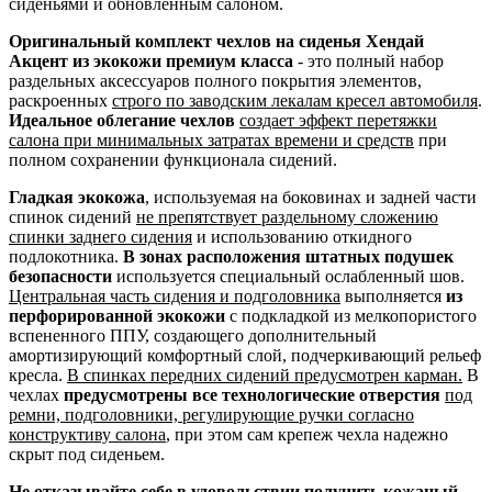
сиденьями и обновленным салоном.
Оригинальный комплект чехлов на сиденья Хендай
Акцент из экокожи премиум класса
- это полный набор
раздельных аксессуаров полного покрытия элементов,
раскроенных
строго по заводским лекалам кресел автомобиля
.
Идеальное облегание чехлов
создает эффект перетяжки
салона при минимальных затратах времени и средств
при
полном сохранении функционала сидений.
Гладкая экокожа
, используемая на боковинах и задней части
спинок сидений
не препятствует раздельному сложению
спинки заднего сидения
и использованию откидного
подлокотника.
В зонах расположения штатных подушек
безопасности
используется специальный ослабленный шов.
Центральная часть сидения и подголовника
выполняется
из
перфорированной экокожи
с подкладкой из мелкопористого
вспененного ППУ, создающего дополнительный
амортизирующий комфортный слой, подчеркивающий рельеф
кресла.
В спинках передних сидений предусмотрен карман.
В
чехлах
предусмотрены все технологические отверстия
под
ремни, подголовники, регулирующие ручки согласно
конструктиву салона
, при этом сам крепеж чехла надежно
скрыт под сиденьем.
Не отказывайте себе в удовольствии получить кожаный