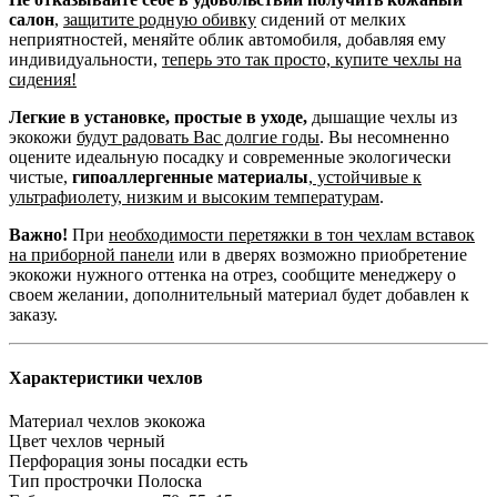
салон
,
защитите родную обивку
сидений от мелких
неприятностей, меняйте облик автомобиля, добавляя ему
индивидуальности,
теперь это так просто, купите чехлы на
сидения!
Легкие в установке, простые в уходе,
дышащие чехлы из
экокожи
будут радовать Вас долгие годы
. Вы несомненно
оцените идеальную посадку и современные экологически
чистые,
гипоаллергенные материалы
,
устойчивые к
ультрафиолету, низким и высоким температурам
.
Важно!
При
необходимости перетяжки в тон чехлам вставок
на приборной панели
или в дверях возможно приобретение
экокожи нужного оттенка на отрез, сообщите менеджеру о
своем желании, дополнительный материал будет добавлен к
заказу.
Характеристики чехлов
Материал чехлов
экокожа
Цвет чехлов
черный
Перфорация зоны посадки
есть
Тип прострочки
Полоска