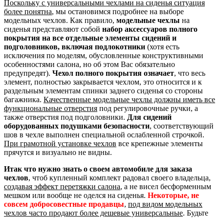
Поскольку с универсальными чехлами на сиденья ситуация
более понятна
, мы остановимся подробнее на выборе
модельных чехлов. Как правило,
модельные чехлы
на
сиденья представляют собой
набор аксессуаров полного
покрытия на все отдельные элементы сидений и
подголовников, включая подлокотники
(хотя есть
исключения по моделям, обусловленные конструктивными
особенностями салона, но об этом Вас обязательно
предупредят).
Чехол полного покрытия означает
, что весь
элемент, полностью закрывается чехлом, это относится и к
раздельным элементам спинки заднего сиденья со стороны
багажника.
Качественные модельные чехлы должны иметь все
функциональные отверстия
под регулировочные ручки, а
также отверстия под подголовники.
Для сидений
оборудованных подушками безопасности
, соответствующий
шов в чехле выполнен специальной ослабленной строчкой.
При грамотной установке чехлов
все крепежные элементы
прячутся и визуально не видны.
Итак что нужно знать о своем автомобиле для заказа
чехлов
, чтоб купленный комплект радовал своего владельца,
создавая эффект перетяжки салона
, а не висел бесформенным
мешком или вообще не оделся на сиденья.
Некоторые, не
совсем добросовестные продавцы
,
под видом модельных
чехлов часто продают более дешевые универсальные
. Будьте