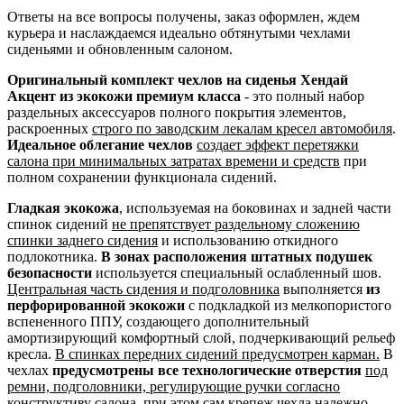
Ответы на все вопросы получены, заказ оформлен, ждем
курьера и наслаждаемся идеально обтянутыми чехлами
сиденьями и обновленным салоном.
Оригинальный комплект чехлов на сиденья Хендай
Акцент из экокожи премиум класса
- это полный набор
раздельных аксессуаров полного покрытия элементов,
раскроенных
строго по заводским лекалам кресел автомобиля
.
Идеальное облегание чехлов
создает эффект перетяжки
салона при минимальных затратах времени и средств
при
полном сохранении функционала сидений.
Гладкая экокожа
, используемая на боковинах и задней части
спинок сидений
не препятствует раздельному сложению
спинки заднего сидения
и использованию откидного
подлокотника.
В зонах расположения штатных подушек
безопасности
используется специальный ослабленный шов.
Центральная часть сидения и подголовника
выполняется
из
перфорированной экокожи
с подкладкой из мелкопористого
вспененного ППУ, создающего дополнительный
амортизирующий комфортный слой, подчеркивающий рельеф
кресла.
В спинках передних сидений предусмотрен карман.
В
чехлах
предусмотрены все технологические отверстия
под
ремни, подголовники, регулирующие ручки согласно
конструктиву салона
, при этом сам крепеж чехла надежно