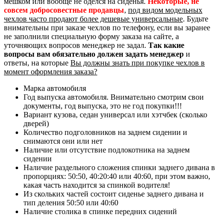
мешком или вообще не оделся на сиденья.
Некоторые, не
совсем добросовестные продавцы
,
под видом модельных
чехлов часто продают более дешевые универсальные
. Будьте
внимательны при заказе чехлов по телефону, если вы заранее
не заполнили специальную форму заказа на сайте, а
уточняющих вопросов менеджер не задал.
Так какие
вопросы вам обязательно должен задать менеджер
и
ответы, на которые
Вы должны знать при покупке чехлов в
момент оформления заказа?
Марка автомобиля
Год выпуска автомобиля. Внимательно смотрим свои
документы, год выпуска, это не год покупки!!!
Вариант кузова, седан универсал или хэтчбек (сколько
дверей)
Количество подголовников на заднем сидении и
снимаются они или нет
Наличие или отсутствие подлокотника на заднем
сидении
Наличие раздельного сложения спинки заднего дивана в
пропорциях: 50:50, 40:20:40 или 40:60, при этом важно,
какая часть находится за спинкой водителя!
Из скольких частей состоит сиденье заднего дивана и
тип деления 50:50 или 40:60
Наличие столика в спинке передних сидений