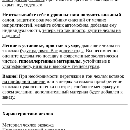
скрыт под сиденьем.
Не отказывайте себе в удовольствии получить кожаный
салон
,
защитите родную обивку
сидений от мелких
неприятностей, меняйте облик автомобиля, добавляя ему
индивидуальности,
теперь это так просто, купите чехлы на
сидения!
Легкие в установке, простые в уходе,
дышащие чехлы из
экокожи
будут радовать Вас долгие годы
. Вы несомненно
оцените идеальную посадку и современные экологически
чистые,
гипоаллергенные материалы
,
устойчивые к
ультрафиолету, низким и высоким температурам
.
Важно!
При
необходимости перетяжки в тон чехлам вставок
на приборной панели
или в дверях возможно приобретение
экокожи нужного оттенка на отрез, сообщите менеджеру о
своем желании, дополнительный материал будет добавлен к
заказу.
Характеристики чехлов
Материал чехлов
экокожа