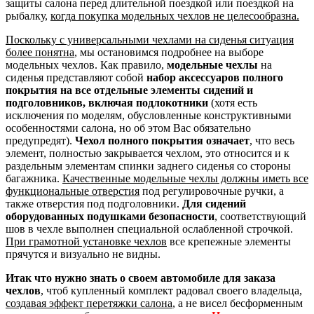
защиты салона перед длительной поездкой или поездкой на
рыбалку,
когда покупка модельных чехлов не целесообразна.
Поскольку с универсальными чехлами на сиденья ситуация
более понятна
, мы остановимся подробнее на выборе
модельных чехлов. Как правило,
модельные чехлы
на
сиденья представляют собой
набор аксессуаров полного
покрытия на все отдельные элементы сидений и
подголовников, включая подлокотники
(хотя есть
исключения по моделям, обусловленные конструктивными
особенностями салона, но об этом Вас обязательно
предупредят).
Чехол полного покрытия означает
, что весь
элемент, полностью закрывается чехлом, это относится и к
раздельным элементам спинки заднего сиденья со стороны
багажника.
Качественные модельные чехлы должны иметь все
функциональные отверстия
под регулировочные ручки, а
также отверстия под подголовники.
Для сидений
оборудованных подушками безопасности
, соответствующий
шов в чехле выполнен специальной ослабленной строчкой.
При грамотной установке чехлов
все крепежные элементы
прячутся и визуально не видны.
Итак что нужно знать о своем автомобиле для заказа
чехлов
, чтоб купленный комплект радовал своего владельца,
создавая эффект перетяжки салона
, а не висел бесформенным