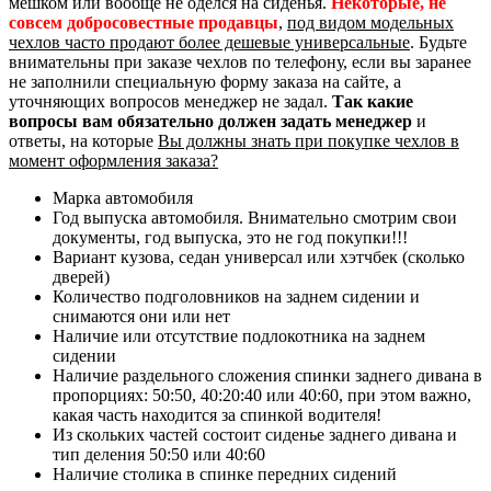
мешком или вообще не оделся на сиденья.
Некоторые, не
совсем добросовестные продавцы
,
под видом модельных
чехлов часто продают более дешевые универсальные
. Будьте
внимательны при заказе чехлов по телефону, если вы заранее
не заполнили специальную форму заказа на сайте, а
уточняющих вопросов менеджер не задал.
Так какие
вопросы вам обязательно должен задать менеджер
и
ответы, на которые
Вы должны знать при покупке чехлов в
момент оформления заказа?
Марка автомобиля
Год выпуска автомобиля. Внимательно смотрим свои
документы, год выпуска, это не год покупки!!!
Вариант кузова, седан универсал или хэтчбек (сколько
дверей)
Количество подголовников на заднем сидении и
снимаются они или нет
Наличие или отсутствие подлокотника на заднем
сидении
Наличие раздельного сложения спинки заднего дивана в
пропорциях: 50:50, 40:20:40 или 40:60, при этом важно,
какая часть находится за спинкой водителя!
Из скольких частей состоит сиденье заднего дивана и
тип деления 50:50 или 40:60
Наличие столика в спинке передних сидений