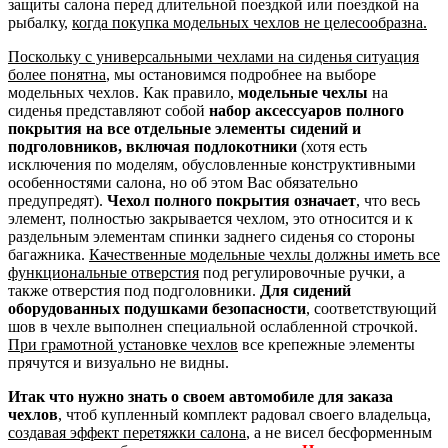
защиты салона перед длительной поездкой или поездкой на
рыбалку,
когда покупка модельных чехлов не целесообразна.
Поскольку с универсальными чехлами на сиденья ситуация
более понятна
, мы остановимся подробнее на выборе
модельных чехлов. Как правило,
модельные чехлы
на
сиденья представляют собой
набор аксессуаров полного
покрытия на все отдельные элементы сидений и
подголовников, включая подлокотники
(хотя есть
исключения по моделям, обусловленные конструктивными
особенностями салона, но об этом Вас обязательно
предупредят).
Чехол полного покрытия означает
, что весь
элемент, полностью закрывается чехлом, это относится и к
раздельным элементам спинки заднего сиденья со стороны
багажника.
Качественные модельные чехлы должны иметь все
функциональные отверстия
под регулировочные ручки, а
также отверстия под подголовники.
Для сидений
оборудованных подушками безопасности
, соответствующий
шов в чехле выполнен специальной ослабленной строчкой.
При грамотной установке чехлов
все крепежные элементы
прячутся и визуально не видны.
Итак что нужно знать о своем автомобиле для заказа
чехлов
, чтоб купленный комплект радовал своего владельца,
создавая эффект перетяжки салона
, а не висел бесформенным