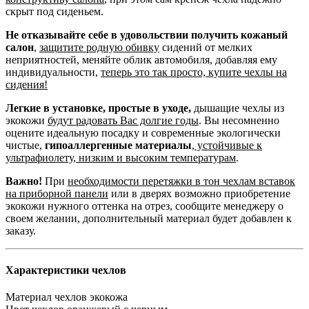
скрыт под сиденьем.
Не отказывайте себе в удовольствии получить кожаный
салон
,
защитите родную обивку
сидений от мелких
неприятностей, меняйте облик автомобиля, добавляя ему
индивидуальности,
теперь это так просто, купите чехлы на
сидения!
Легкие в установке, простые в уходе,
дышащие чехлы из
экокожи
будут радовать Вас долгие годы
. Вы несомненно
оцените идеальную посадку и современные экологически
чистые,
гипоаллергенные материалы
,
устойчивые к
ультрафиолету, низким и высоким температурам
.
Важно!
При
необходимости перетяжки в тон чехлам вставок
на приборной панели
или в дверях возможно приобретение
экокожи нужного оттенка на отрез, сообщите менеджеру о
своем желании, дополнительный материал будет добавлен к
заказу.
Характеристики чехлов
Материал чехлов
экокожа