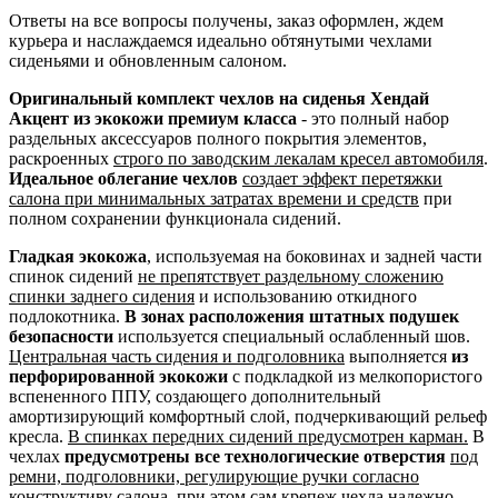
Ответы на все вопросы получены, заказ оформлен, ждем
курьера и наслаждаемся идеально обтянутыми чехлами
сиденьями и обновленным салоном.
Оригинальный комплект чехлов на сиденья Хендай
Акцент из экокожи премиум класса
- это полный набор
раздельных аксессуаров полного покрытия элементов,
раскроенных
строго по заводским лекалам кресел автомобиля
.
Идеальное облегание чехлов
создает эффект перетяжки
салона при минимальных затратах времени и средств
при
полном сохранении функционала сидений.
Гладкая экокожа
, используемая на боковинах и задней части
спинок сидений
не препятствует раздельному сложению
спинки заднего сидения
и использованию откидного
подлокотника.
В зонах расположения штатных подушек
безопасности
используется специальный ослабленный шов.
Центральная часть сидения и подголовника
выполняется
из
перфорированной экокожи
с подкладкой из мелкопористого
вспененного ППУ, создающего дополнительный
амортизирующий комфортный слой, подчеркивающий рельеф
кресла.
В спинках передних сидений предусмотрен карман.
В
чехлах
предусмотрены все технологические отверстия
под
ремни, подголовники, регулирующие ручки согласно
конструктиву салона
, при этом сам крепеж чехла надежно