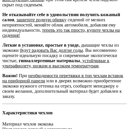
скрыт под сиденьем.
Не отказывайте себе в удовольствии получить кожаный
салон
,
защитите родную обивку
сидений от мелких
неприятностей, меняйте облик автомобиля, добавляя ему
индивидуальности,
теперь это так просто, купите чехлы на
сидения!
Легкие в установке, простые в уходе,
дышащие чехлы из
экокожи
будут радовать Вас долгие годы
. Вы несомненно
оцените идеальную посадку и современные экологически
чистые,
гипоаллергенные материалы
,
устойчивые к
ультрафиолету, низким и высоким температурам
.
Важно!
При
необходимости перетяжки в тон чехлам вставок
на приборной панели
или в дверях возможно приобретение
экокожи нужного оттенка на отрез, сообщите менеджеру о
своем желании, дополнительный материал будет добавлен к
заказу.
Характеристики чехлов
Материал чехлов
экокожа