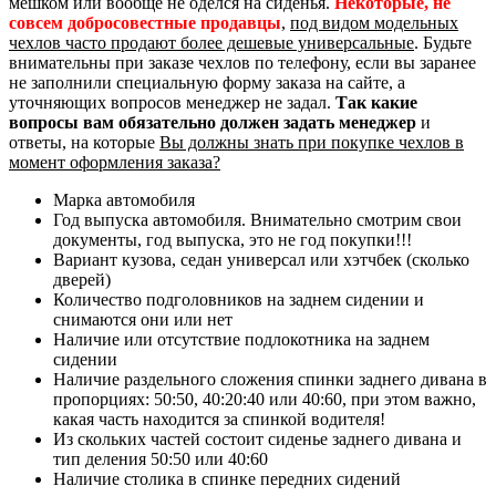
мешком или вообще не оделся на сиденья.
Некоторые, не
совсем добросовестные продавцы
,
под видом модельных
чехлов часто продают более дешевые универсальные
. Будьте
внимательны при заказе чехлов по телефону, если вы заранее
не заполнили специальную форму заказа на сайте, а
уточняющих вопросов менеджер не задал.
Так какие
вопросы вам обязательно должен задать менеджер
и
ответы, на которые
Вы должны знать при покупке чехлов в
момент оформления заказа?
Марка автомобиля
Год выпуска автомобиля. Внимательно смотрим свои
документы, год выпуска, это не год покупки!!!
Вариант кузова, седан универсал или хэтчбек (сколько
дверей)
Количество подголовников на заднем сидении и
снимаются они или нет
Наличие или отсутствие подлокотника на заднем
сидении
Наличие раздельного сложения спинки заднего дивана в
пропорциях: 50:50, 40:20:40 или 40:60, при этом важно,
какая часть находится за спинкой водителя!
Из скольких частей состоит сиденье заднего дивана и
тип деления 50:50 или 40:60
Наличие столика в спинке передних сидений