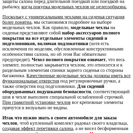
защиты салона перед длительной поездкой или поездкой на
рыбалку,
когда покупка модельных чехлов не целесообразна.
Поскольку с универсальными чехлами на сиденья ситуация
более понятна
, мы остановимся подробнее на выборе
модельных чехлов. Как правило,
модельные чехлы
на
сиденья представляют собой
набор аксессуаров полного
покрытия на все отдельные элементы сидений и
подголовников, включая подлокотники
(хотя есть
исключения по моделям, обусловленные конструктивными
особенностями салона, но об этом Вас обязательно
предупредят).
Чехол полного покрытия означает
, что весь
элемент, полностью закрывается чехлом, это относится и к
раздельным элементам спинки заднего сиденья со стороны
багажника.
Качественные модельные чехлы должны иметь все
функциональные отверстия
под регулировочные ручки, а
также отверстия под подголовники.
Для сидений
оборудованных подушками безопасности
, соответствующий
шов в чехле выполнен специальной ослабленной строчкой.
При грамотной установке чехлов
все крепежные элементы
прячутся и визуально не видны.
Итак что нужно знать о своем автомобиле для заказа
чехлов
, чтоб купленный комплект радовал своего владельца,
создавая эффект перетяжки салона
, а не висел бесформенным