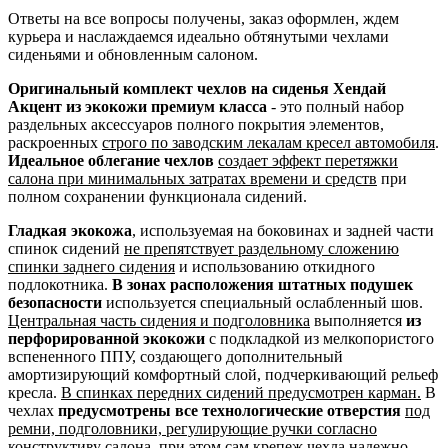
Ответы на все вопросы получены, заказ оформлен, ждем
курьера и наслаждаемся идеально обтянутыми чехлами
сиденьями и обновленным салоном.
Оригинальный комплект чехлов на сиденья Хендай
Акцент из экокожи премиум класса
- это полный набор
раздельных аксессуаров полного покрытия элементов,
раскроенных
строго по заводским лекалам кресел автомобиля
.
Идеальное облегание чехлов
создает эффект перетяжки
салона при минимальных затратах времени и средств
при
полном сохранении функционала сидений.
Гладкая экокожа
, используемая на боковинах и задней части
спинок сидений
не препятствует раздельному сложению
спинки заднего сидения
и использованию откидного
подлокотника.
В зонах расположения штатных подушек
безопасности
используется специальный ослабленный шов.
Центральная часть сидения и подголовника
выполняется
из
перфорированной экокожи
с подкладкой из мелкопористого
вспененного ППУ, создающего дополнительный
амортизирующий комфортный слой, подчеркивающий рельеф
кресла.
В спинках передних сидений предусмотрен карман.
В
чехлах
предусмотрены все технологические отверстия
под
ремни, подголовники, регулирующие ручки согласно
конструктиву салона
, при этом сам крепеж чехла надежно