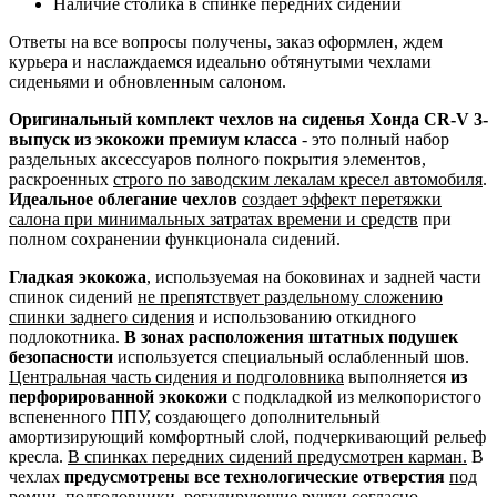
Наличие столика в спинке передних сидений
Ответы на все вопросы получены, заказ оформлен, ждем
курьера и наслаждаемся идеально обтянутыми чехлами
сиденьями и обновленным салоном.
Оригинальный комплект чехлов на сиденья Хонда CR-V 3-
выпуск из экокожи премиум класса
- это полный набор
раздельных аксессуаров полного покрытия элементов,
раскроенных
строго по заводским лекалам кресел автомобиля
.
Идеальное облегание чехлов
создает эффект перетяжки
салона при минимальных затратах времени и средств
при
полном сохранении функционала сидений.
Гладкая экокожа
, используемая на боковинах и задней части
спинок сидений
не препятствует раздельному сложению
спинки заднего сидения
и использованию откидного
подлокотника.
В зонах расположения штатных подушек
безопасности
используется специальный ослабленный шов.
Центральная часть сидения и подголовника
выполняется
из
перфорированной экокожи
с подкладкой из мелкопористого
вспененного ППУ, создающего дополнительный
амортизирующий комфортный слой, подчеркивающий рельеф
кресла.
В спинках передних сидений предусмотрен карман.
В
чехлах
предусмотрены все технологические отверстия
под
ремни, подголовники, регулирующие ручки согласно