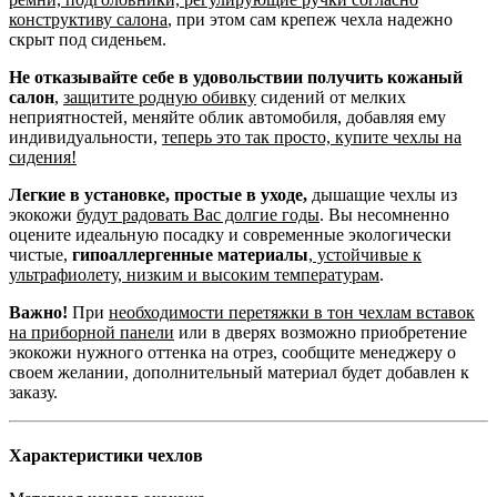
конструктиву салона
, при этом сам крепеж чехла надежно
скрыт под сиденьем.
Не отказывайте себе в удовольствии получить кожаный
салон
,
защитите родную обивку
сидений от мелких
неприятностей, меняйте облик автомобиля, добавляя ему
индивидуальности,
теперь это так просто, купите чехлы на
сидения!
Легкие в установке, простые в уходе,
дышащие чехлы из
экокожи
будут радовать Вас долгие годы
. Вы несомненно
оцените идеальную посадку и современные экологически
чистые,
гипоаллергенные материалы
,
устойчивые к
ультрафиолету, низким и высоким температурам
.
Важно!
При
необходимости перетяжки в тон чехлам вставок
на приборной панели
или в дверях возможно приобретение
экокожи нужного оттенка на отрез, сообщите менеджеру о
своем желании, дополнительный материал будет добавлен к
заказу.
Характеристики чехлов