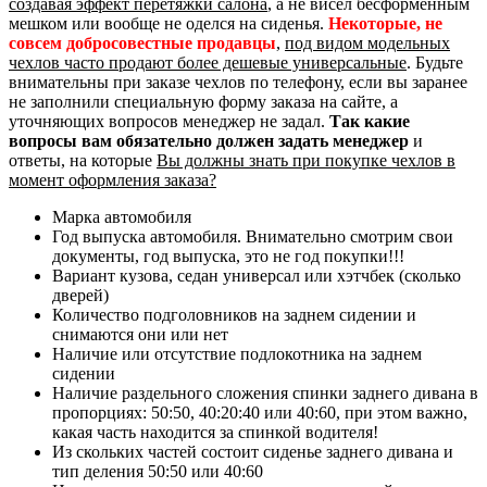
создавая эффект перетяжки салона
, а не висел бесформенным
мешком или вообще не оделся на сиденья.
Некоторые, не
совсем добросовестные продавцы
,
под видом модельных
чехлов часто продают более дешевые универсальные
. Будьте
внимательны при заказе чехлов по телефону, если вы заранее
не заполнили специальную форму заказа на сайте, а
уточняющих вопросов менеджер не задал.
Так какие
вопросы вам обязательно должен задать менеджер
и
ответы, на которые
Вы должны знать при покупке чехлов в
момент оформления заказа?
Марка автомобиля
Год выпуска автомобиля. Внимательно смотрим свои
документы, год выпуска, это не год покупки!!!
Вариант кузова, седан универсал или хэтчбек (сколько
дверей)
Количество подголовников на заднем сидении и
снимаются они или нет
Наличие или отсутствие подлокотника на заднем
сидении
Наличие раздельного сложения спинки заднего дивана в
пропорциях: 50:50, 40:20:40 или 40:60, при этом важно,
какая часть находится за спинкой водителя!
Из скольких частей состоит сиденье заднего дивана и
тип деления 50:50 или 40:60