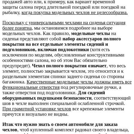
продажей авто или, к примеру, как вариант временной
защиты салона перед длительной поездкой или поездкой на
рыбалку,
когда покупка модельных чехлов не целесообразна.
Поскольку с универсальными чехлами на сиденья ситуация
более понятна
, мы остановимся подробнее на выборе
модельных чехлов. Как правило,
модельные чехлы
на
сиденья представляют собой
набор аксессуаров полного
покрытия на все отдельные элементы сидений и
подголовников, включая подлокотники
(хотя есть
исключения по моделям, обусловленные конструктивными
особенностями салона, но об этом Вас обязательно
предупредят).
Чехол полного покрытия означает
, что весь
элемент, полностью закрывается чехлом, это относится и к
раздельным элементам спинки заднего сиденья со стороны
багажника.
Качественные модельные чехлы должны иметь все
функциональные отверстия
под регулировочные ручки, а
также отверстия под подголовники.
Для сидений
оборудованных подушками безопасности
, соответствующий
шов в чехле выполнен специальной ослабленной строчкой.
При грамотной установке чехлов
все крепежные элементы
прячутся и визуально не видны.
Итак что нужно знать о своем автомобиле для заказа
чехлов
, чтоб купленный комплект радовал своего владельца,