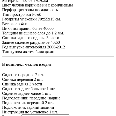
Материал чехлов
экокожа
Цвет чехлов
коричневый с коричневым
Перфорация зоны посадки
есть
Тип прострочки
Ромб
Габариты упаковки
70х55х15 см.
Вес
около 4кг.
Цикл истирания
более 40000
Толщина внешнего слоя
до 1,2 мм.
Спинка заднего сиденья
3 части
Заднее сиденье
раздельное 40\60
Год выпуска автомобиля
2006-2012
Тип кузова автомобиля
джип
В комплект чехлов входит
Сиденье переднее
2 шт.
Спинка передняя
2 шт.
Спинка задняя
3 части
Сиденье заднее большое
1 шт.
Сиденье заднее малое
1 шт.
Подголовники
передние+задние
Подлокотник передний
2 шт.
Подлокотник задний
молнии
Инструкция по установке
1 шт.