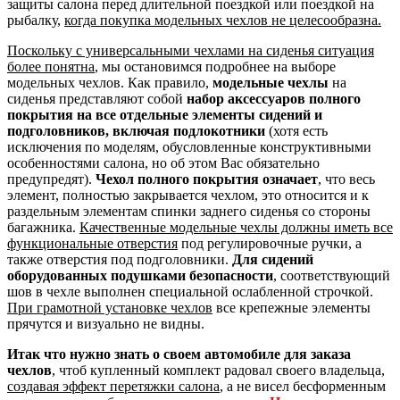
защиты салона перед длительной поездкой или поездкой на
рыбалку,
когда покупка модельных чехлов не целесообразна.
Поскольку с универсальными чехлами на сиденья ситуация
более понятна
, мы остановимся подробнее на выборе
модельных чехлов. Как правило,
модельные чехлы
на
сиденья представляют собой
набор аксессуаров полного
покрытия на все отдельные элементы сидений и
подголовников, включая подлокотники
(хотя есть
исключения по моделям, обусловленные конструктивными
особенностями салона, но об этом Вас обязательно
предупредят).
Чехол полного покрытия означает
, что весь
элемент, полностью закрывается чехлом, это относится и к
раздельным элементам спинки заднего сиденья со стороны
багажника.
Качественные модельные чехлы должны иметь все
функциональные отверстия
под регулировочные ручки, а
также отверстия под подголовники.
Для сидений
оборудованных подушками безопасности
, соответствующий
шов в чехле выполнен специальной ослабленной строчкой.
При грамотной установке чехлов
все крепежные элементы
прячутся и визуально не видны.
Итак что нужно знать о своем автомобиле для заказа
чехлов
, чтоб купленный комплект радовал своего владельца,
создавая эффект перетяжки салона
, а не висел бесформенным