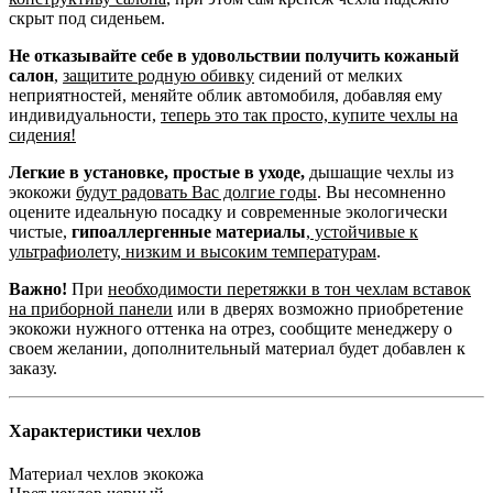
скрыт под сиденьем.
Не отказывайте себе в удовольствии получить кожаный
салон
,
защитите родную обивку
сидений от мелких
неприятностей, меняйте облик автомобиля, добавляя ему
индивидуальности,
теперь это так просто, купите чехлы на
сидения!
Легкие в установке, простые в уходе,
дышащие чехлы из
экокожи
будут радовать Вас долгие годы
. Вы несомненно
оцените идеальную посадку и современные экологически
чистые,
гипоаллергенные материалы
,
устойчивые к
ультрафиолету, низким и высоким температурам
.
Важно!
При
необходимости перетяжки в тон чехлам вставок
на приборной панели
или в дверях возможно приобретение
экокожи нужного оттенка на отрез, сообщите менеджеру о
своем желании, дополнительный материал будет добавлен к
заказу.
Характеристики чехлов
Материал чехлов
экокожа