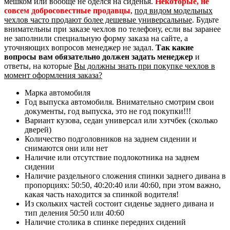
мешком или вообще не оделся на сиденья.
Некоторые, не
совсем добросовестные продавцы
,
под видом модельных
чехлов часто продают более дешевые универсальные
. Будьте
внимательны при заказе чехлов по телефону, если вы заранее
не заполнили специальную форму заказа на сайте, а
уточняющих вопросов менеджер не задал.
Так какие
вопросы вам обязательно должен задать менеджер
и
ответы, на которые
Вы должны знать при покупке чехлов в
момент оформления заказа?
Марка автомобиля
Год выпуска автомобиля. Внимательно смотрим свои
документы, год выпуска, это не год покупки!!!
Вариант кузова, седан универсал или хэтчбек (сколько
дверей)
Количество подголовников на заднем сидении и
снимаются они или нет
Наличие или отсутствие подлокотника на заднем
сидении
Наличие раздельного сложения спинки заднего дивана в
пропорциях: 50:50, 40:20:40 или 40:60, при этом важно,
какая часть находится за спинкой водителя!
Из скольких частей состоит сиденье заднего дивана и
тип деления 50:50 или 40:60
Наличие столика в спинке передних сидений