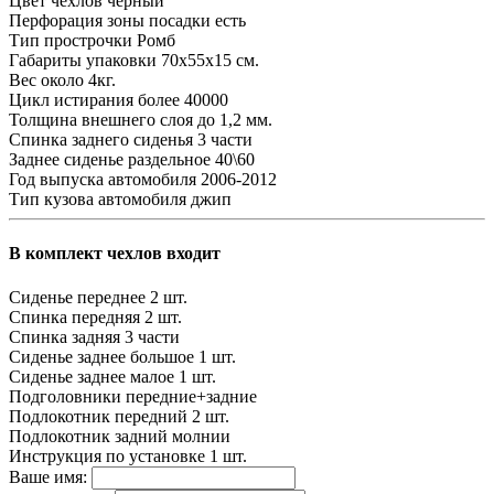
Цвет чехлов
черный
Перфорация зоны посадки
есть
Тип прострочки
Ромб
Габариты упаковки
70х55х15 см.
Вес
около 4кг.
Цикл истирания
более 40000
Толщина внешнего слоя
до 1,2 мм.
Спинка заднего сиденья
3 части
Заднее сиденье
раздельное 40\60
Год выпуска автомобиля
2006-2012
Тип кузова автомобиля
джип
В комплект чехлов входит
Сиденье переднее
2 шт.
Спинка передняя
2 шт.
Спинка задняя
3 части
Сиденье заднее большое
1 шт.
Сиденье заднее малое
1 шт.
Подголовники
передние+задние
Подлокотник передний
2 шт.
Подлокотник задний
молнии
Инструкция по установке
1 шт.
Ваше имя: