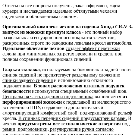
Ответы на все вопросы получены, заказ оформлен, ждем
курьера и наслаждаемся идеально обтянутыми чехлами
сиденьями и обновленным салоном.
Оригинальный комплект чехлов на сиденья Хонда CR-V 3-
выпуск из экокожи премиум класса
- это полный набор
раздельных аксессуаров полного покрытия элементов,
раскроенных
строго по заводским лекалам кресел автомобиля
.
Идеальное облегание чехлов
создает эффект перетяжки
салона при минимальных затратах времени и средств
при
полном сохранении функционала сидений.
Гладкая экокожа
, используемая на боковинах и задней части
спинок сидений
не препятствует раздельному сложению
спинки заднего сидения
и использованию откидного
подлокотника.
В зонах расположения штатных подушек
безопасности
используется специальный ослабленный шов.
Центральная часть сидения и подголовника
выполняется
из
перфорированной экокожи
с подкладкой из мелкопористого
вспененного ППУ, создающего дополнительный
амортизирующий комфортный слой, подчеркивающий рельеф
кресла.
В спинках передних сидений предусмотрен карман.
В
чехлах
предусмотрены все технологические отверстия
под
ремни, подголовники, регулирующие ручки согласно
конструктиву салона
, при этом сам крепеж чехла надежно