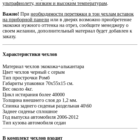
ультрафиолету, низким и высоким температурам
.
Важно!
При
необходимости перетяжки в тон чехлам вставок
на приборной панели
или в дверях возможно приобретение
экокожи нужного оттенка на отрез, сообщите менеджеру о
своем желании, дополнительный материал будет добавлен к
заказу.
Характеристики чехлов
Материал чехлов
экокожа+алькантара
Цвет чехлов
черный с серым
Тип прострочки
Ромб
Габариты упаковки
70х55х15 см.
Вес
около 4кг.
Цикл истирания
более 40000
Толщина внешнего слоя
до 1,2 мм.
Спинка заднего сиденья
раздельная 40\60
Заднее сиденье
сплошное
Год выпуска автомобиля
2006-2012
Тип кузова автомобиля
седан
В комплект чехлов входит