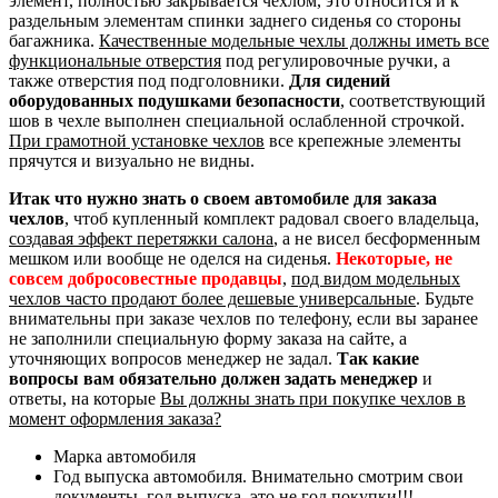
элемент, полностью закрывается чехлом, это относится и к
раздельным элементам спинки заднего сиденья со стороны
багажника.
Качественные модельные чехлы должны иметь все
функциональные отверстия
под регулировочные ручки, а
также отверстия под подголовники.
Для сидений
оборудованных подушками безопасности
, соответствующий
шов в чехле выполнен специальной ослабленной строчкой.
При грамотной установке чехлов
все крепежные элементы
прячутся и визуально не видны.
Итак что нужно знать о своем автомобиле для заказа
чехлов
, чтоб купленный комплект радовал своего владельца,
создавая эффект перетяжки салона
, а не висел бесформенным
мешком или вообще не оделся на сиденья.
Некоторые, не
совсем добросовестные продавцы
,
под видом модельных
чехлов часто продают более дешевые универсальные
. Будьте
внимательны при заказе чехлов по телефону, если вы заранее
не заполнили специальную форму заказа на сайте, а
уточняющих вопросов менеджер не задал.
Так какие
вопросы вам обязательно должен задать менеджер
и
ответы, на которые
Вы должны знать при покупке чехлов в
момент оформления заказа?
Марка автомобиля
Год выпуска автомобиля. Внимательно смотрим свои
документы, год выпуска, это не год покупки!!!