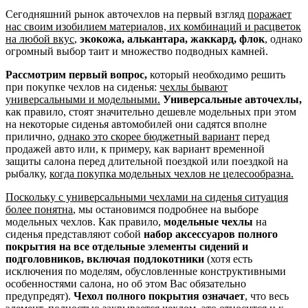
Сегодняшний рынок авточехлов на первый взгляд
поражает
нас своим изобилием материалов, их комбинаций и расцветок
на любой вкус
,
экокожа, алькантара, жаккард, флок
, однако
огромный выбор таит и множество подводных камней.
Рассмотрим первый вопрос,
который необходимо решить
при покупке чехлов на сиденья:
чехлы бывают
универсальными и модельными.
Универсальные авточехлы,
как правило, стоят значительно дешевле модельных при этом
на некоторые сиденья автомобилей они садятся вполне
прилично,
однако это скорее бюджетный вариант
перед
продажей авто или, к примеру, как вариант временной
защиты салона перед длительной поездкой или поездкой на
рыбалку,
когда покупка модельных чехлов не целесообразна.
Поскольку с универсальными чехлами на сиденья ситуация
более понятна
, мы остановимся подробнее на выборе
модельных чехлов. Как правило,
модельные чехлы
на
сиденья представляют собой
набор аксессуаров полного
покрытия на все отдельные элементы сидений и
подголовников, включая подлокотники
(хотя есть
исключения по моделям, обусловленные конструктивными
особенностями салона, но об этом Вас обязательно
предупредят).
Чехол полного покрытия означает
, что весь