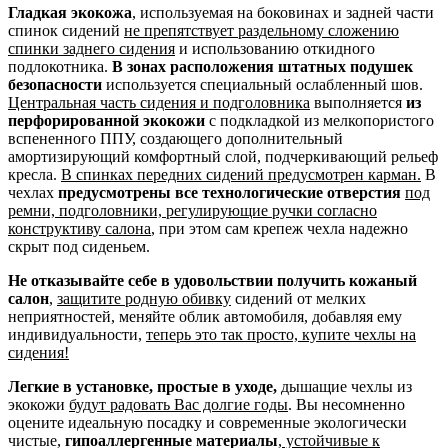
Гладкая экокожа
, используемая на боковинах и задней части
спинок сидений
не препятствует раздельному сложению
спинки заднего сидения
и использованию откидного
подлокотника.
В зонах расположения штатных подушек
безопасности
используется специальный ослабленный шов.
Центральная часть сидения и подголовника
выполняется
из
перфорированной экокожи
с подкладкой из мелкопористого
вспененного ППУ, создающего дополнительный
амортизирующий комфортный слой, подчеркивающий рельеф
кресла.
В спинках передних сидений предусмотрен карман.
В
чехлах
предусмотрены все технологические отверстия
под
ремни, подголовники, регулирующие ручки согласно
конструктиву салона
, при этом сам крепеж чехла надежно
скрыт под сиденьем.
Не отказывайте себе в удовольствии получить кожаный
салон
,
защитите родную обивку
сидений от мелких
неприятностей, меняйте облик автомобиля, добавляя ему
индивидуальности,
теперь это так просто, купите чехлы на
сидения!
Легкие в установке, простые в уходе,
дышащие чехлы из
экокожи
будут радовать Вас долгие годы
. Вы несомненно
оцените идеальную посадку и современные экологически
чистые,
гипоаллергенные материалы
,
устойчивые к