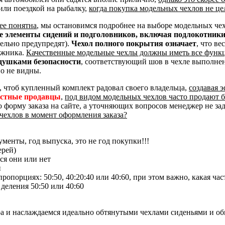
или поездкой на рыбалку,
когда покупка модельных чехлов не це
ее понятна
, мы остановимся подробнее на выборе модельных че
ые элементы сидений и подголовников, включая подлокотник
тельно предупредят).
Чехол полного покрытия означает
, что ве
ажника.
Качественные модельные чехлы должны иметь все функ
душками безопасности
, соответствующий шов в чехле выполне
о не видны.
, чтоб купленный комплект радовал своего владельца,
создавая 
естные продавцы
,
под видом модельных чехлов часто продают 
ю форму заказа на сайте, а уточняющих вопросов менеджер не за
чехлов в момент оформления заказа?
менты, год выпуска, это не год покупки!!!
ерей)
ся они или нет
и
опорциях: 50:50, 40:20:40 или 40:60, при этом важно, какая час
 деления 50:50 или 40:60
ра и наслаждаемся идеально обтянутыми чехлами сиденьями и о