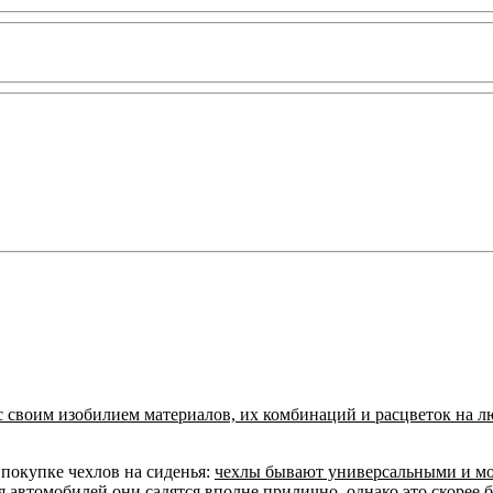
с своим изобилием материалов, их комбинаций и расцветок на л
покупке чехлов на сиденья:
чехлы бывают универсальными и м
я автомобилей они садятся вполне прилично,
однако это скорее