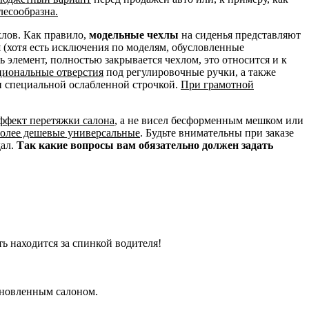
лесообразна.
хлов. Как правило,
модельные чехлы
на сиденья представляют
и
(хотя есть исключения по моделям, обусловленные
сь элемент, полностью закрывается чехлом, это относится и к
циональные отверстия
под регулировочные ручки, а также
н специальной ослабленной строчкой.
При грамотной
эффект перетяжки салона
, а не висел бесформенным мешком или
более дешевые универсальные
. Будьте внимательны при заказе
дал.
Так какие вопросы вам обязательно должен задать
ть находится за спинкой водителя!
бновленным салоном.