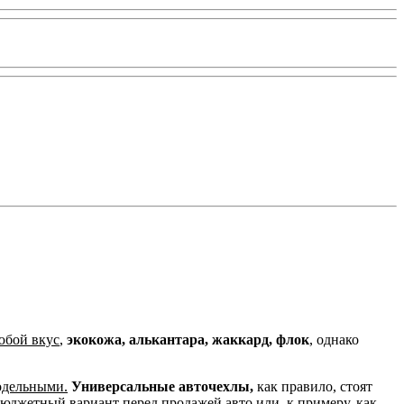
юбой вкус
,
экокожа, алькантара, жаккард, флок
, однако
одельными.
Универсальные авточехлы,
как правило, стоят
 бюджетный вариант
перед продажей авто или, к примеру, как