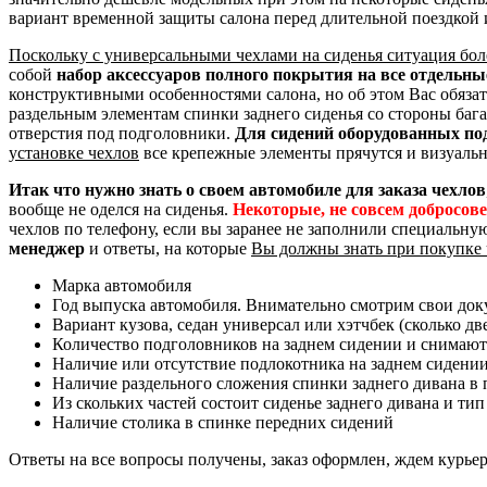
вариант временной защиты салона перед длительной поездкой 
Поскольку с универсальными чехлами на сиденья ситуация бол
собой
набор аксессуаров полного покрытия на все отдельн
конструктивными особенностями салона, но об этом Вас обяза
раздельным элементам спинки заднего сиденья со стороны баг
отверстия под подголовники.
Для сидений оборудованных по
установке чехлов
все крепежные элементы прячутся и визуальн
Итак что нужно знать о своем автомобиле для заказа чехлов
вообще не оделся на сиденья.
Некоторые, не совсем добросов
чехлов по телефону, если вы заранее не заполнили специальну
менеджер
и ответы, на которые
Вы должны знать при покупке 
Марка автомобиля
Год выпуска автомобиля. Внимательно смотрим свои доку
Вариант кузова, седан универсал или хэтчбек (сколько дв
Количество подголовников на заднем сидении и снимают
Наличие или отсутствие подлокотника на заднем сидени
Наличие раздельного сложения спинки заднего дивана в пр
Из скольких частей состоит сиденье заднего дивана и тип
Наличие столика в спинке передних сидений
Ответы на все вопросы получены, заказ оформлен, ждем курье