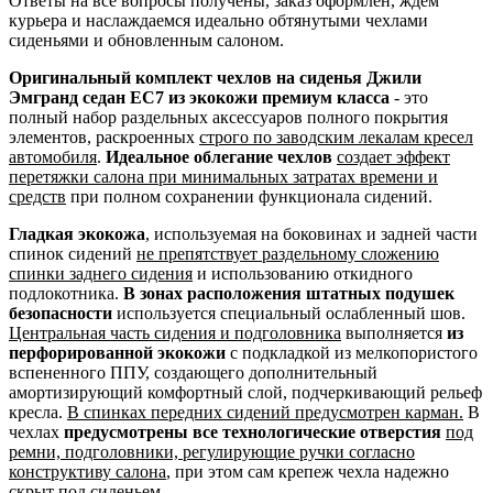
Ответы на все вопросы получены, заказ оформлен, ждем
курьера и наслаждаемся идеально обтянутыми чехлами
сиденьями и обновленным салоном.
Оригинальный комплект чехлов на сиденья Джили
Эмгранд седан ЕС7 из экокожи премиум класса
- это
полный набор раздельных аксессуаров полного покрытия
элементов, раскроенных
строго по заводским лекалам кресел
автомобиля
.
Идеальное облегание чехлов
создает эффект
перетяжки салона при минимальных затратах времени и
средств
при полном сохранении функционала сидений.
Гладкая экокожа
, используемая на боковинах и задней части
спинок сидений
не препятствует раздельному сложению
спинки заднего сидения
и использованию откидного
подлокотника.
В зонах расположения штатных подушек
безопасности
используется специальный ослабленный шов.
Центральная часть сидения и подголовника
выполняется
из
перфорированной экокожи
с подкладкой из мелкопористого
вспененного ППУ, создающего дополнительный
амортизирующий комфортный слой, подчеркивающий рельеф
кресла.
В спинках передних сидений предусмотрен карман.
В
чехлах
предусмотрены все технологические отверстия
под
ремни, подголовники, регулирующие ручки согласно
конструктиву салона
, при этом сам крепеж чехла надежно
скрыт под сиденьем.