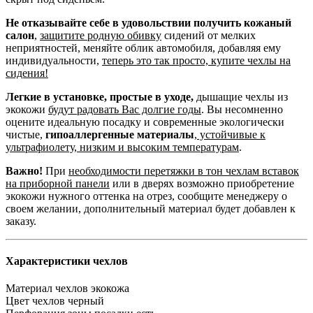
Не отказывайте себе в удовольствии получить кожаный
салон
,
защитите родную обивку
сидений от мелких
неприятностей, меняйте облик автомобиля, добавляя ему
индивидуальности,
теперь это так просто, купите чехлы на
сидения!
Легкие в установке, простые в уходе,
дышащие чехлы из
экокожи
будут радовать Вас долгие годы
. Вы несомненно
оцените идеальную посадку и современные экологически
чистые,
гипоаллергенные материалы
,
устойчивые к
ультрафиолету, низким и высоким температурам
.
Важно!
При
необходимости перетяжки в тон чехлам вставок
на приборной панели
или в дверях возможно приобретение
экокожи нужного оттенка на отрез, сообщите менеджеру о
своем желании, дополнительный материал будет добавлен к
заказу.
Характеристики чехлов
Материал чехлов
экокожа
Цвет чехлов
черный