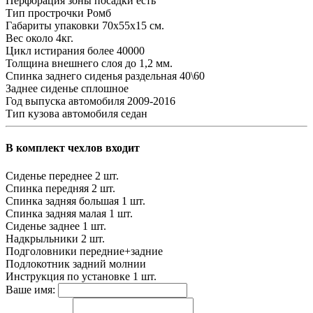
Перфорация зоны посадки
есть
Тип прострочки
Ромб
Габариты упаковки
70х55х15 см.
Вес
около 4кг.
Цикл истирания
более 40000
Толщина внешнего слоя
до 1,2 мм.
Спинка заднего сиденья
раздельная 40\60
Заднее сиденье
сплошное
Год выпуска автомобиля
2009-2016
Тип кузова автомобиля
седан
В комплект чехлов входит
Сиденье переднее
2 шт.
Спинка передняя
2 шт.
Спинка задняя большая
1 шт.
Спинка задняя малая
1 шт.
Сиденье заднее
1 шт.
Надкрыльники
2 шт.
Подголовники
передние+задние
Подлокотник задний
молнии
Инструкция по установке
1 шт.
Ваше имя: