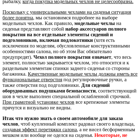
рыбалку,
когда покупка модельных чехлов не целесообразна.
Поскольку с универсальными чехлами на сиденья ситуация
более понятна
, мы остановимся подробнее на выборе
модельных чехлов. Как правило,
модельные чехлы
на
сиденья представляют собой
набор аксессуаров полного
покрытия на все отдельные элементы сидений и
подголовников, включая подлокотники
(хотя есть
исключения по моделям, обусловленные конструктивными
особенностями салона, но об этом Вас обязательно
предупредят).
Чехол полного покрытия означает
, что весь
элемент, полностью закрывается чехлом, это относится и к
раздельным элементам спинки заднего сиденья со стороны
багажника.
Качественные модельные чехлы должны иметь все
функциональные отверстия
под регулировочные ручки, а
также отверстия под подголовники.
Для сидений
оборудованных подушками безопасности
, соответствующий
шов в чехле выполнен специальной ослабленной строчкой.
При грамотной установке чехлов
все крепежные элементы
прячутся и визуально не видны.
Итак что нужно знать о своем автомобиле для заказа
чехлов
, чтоб купленный комплект радовал своего владельца,
создавая эффект перетяжки салона
, а не висел бесформенным
мешком или вообще не оделся на сиденья.
Некоторые, не