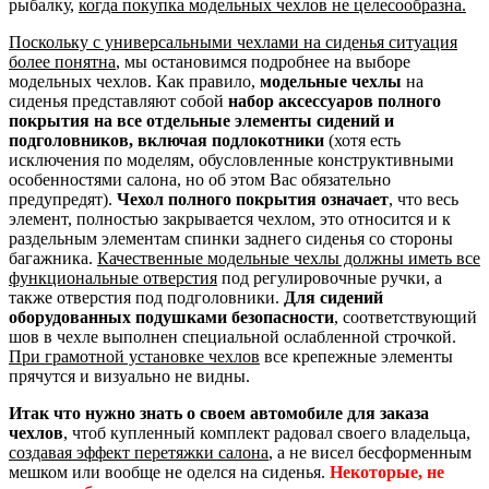
рыбалку,
когда покупка модельных чехлов не целесообразна.
Поскольку с универсальными чехлами на сиденья ситуация
более понятна
, мы остановимся подробнее на выборе
модельных чехлов. Как правило,
модельные чехлы
на
сиденья представляют собой
набор аксессуаров полного
покрытия на все отдельные элементы сидений и
подголовников, включая подлокотники
(хотя есть
исключения по моделям, обусловленные конструктивными
особенностями салона, но об этом Вас обязательно
предупредят).
Чехол полного покрытия означает
, что весь
элемент, полностью закрывается чехлом, это относится и к
раздельным элементам спинки заднего сиденья со стороны
багажника.
Качественные модельные чехлы должны иметь все
функциональные отверстия
под регулировочные ручки, а
также отверстия под подголовники.
Для сидений
оборудованных подушками безопасности
, соответствующий
шов в чехле выполнен специальной ослабленной строчкой.
При грамотной установке чехлов
все крепежные элементы
прячутся и визуально не видны.
Итак что нужно знать о своем автомобиле для заказа
чехлов
, чтоб купленный комплект радовал своего владельца,
создавая эффект перетяжки салона
, а не висел бесформенным
мешком или вообще не оделся на сиденья.
Некоторые, не