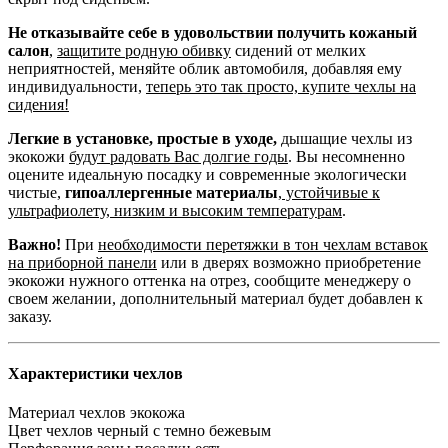
Не отказывайте себе в удовольствии получить кожаный
салон
,
защитите родную обивку
сидений от мелких
неприятностей, меняйте облик автомобиля, добавляя ему
индивидуальности,
теперь это так просто, купите чехлы на
сидения!
Легкие в установке, простые в уходе,
дышащие чехлы из
экокожи
будут радовать Вас долгие годы
. Вы несомненно
оцените идеальную посадку и современные экологически
чистые,
гипоаллергенные материалы
,
устойчивые к
ультрафиолету, низким и высоким температурам
.
Важно!
При
необходимости перетяжки в тон чехлам вставок
на приборной панели
или в дверях возможно приобретение
экокожи нужного оттенка на отрез, сообщите менеджеру о
своем желании, дополнительный материал будет добавлен к
заказу.
Характеристики чехлов
Материал чехлов
экокожа
Цвет чехлов
черный с темно бежевым