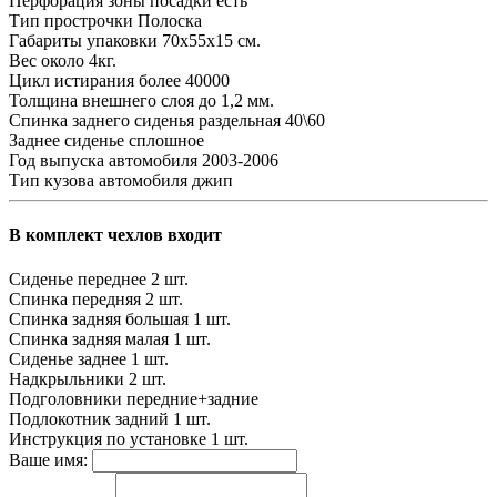
Перфорация зоны посадки
есть
Тип прострочки
Полоска
Габариты упаковки
70х55х15 см.
Вес
около 4кг.
Цикл истирания
более 40000
Толщина внешнего слоя
до 1,2 мм.
Спинка заднего сиденья
раздельная 40\60
Заднее сиденье
сплошное
Год выпуска автомобиля
2003-2006
Тип кузова автомобиля
джип
В комплект чехлов входит
Сиденье переднее
2 шт.
Спинка передняя
2 шт.
Спинка задняя большая
1 шт.
Спинка задняя малая
1 шт.
Сиденье заднее
1 шт.
Надкрыльники
2 шт.
Подголовники
передние+задние
Подлокотник задний
1 шт.
Инструкция по установке
1 шт.
Ваше имя: