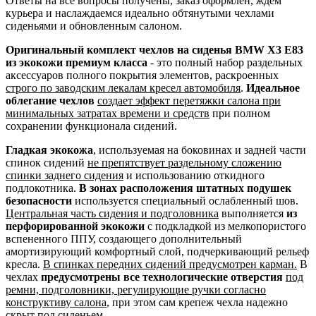
Ответы на все вопросы получены, заказ оформлен, ждем
курьера и наслаждаемся идеально обтянутыми чехлами
сиденьями и обновленным салоном.
Оригинальный комплект чехлов на сиденья BMW X3 E83
из экокожи премиум класса
- это полный набор раздельных
аксессуаров полного покрытия элементов, раскроенных
строго по заводским лекалам кресел автомобиля
.
Идеальное
облегание чехлов
создает эффект перетяжки салона при
минимальных затратах времени и средств
при полном
сохранении функционала сидений.
Гладкая экокожа
, используемая на боковинах и задней части
спинок сидений
не препятствует раздельному сложению
спинки заднего сидения
и использованию откидного
подлокотника.
В зонах расположения штатных подушек
безопасности
используется специальный ослабленный шов.
Центральная часть сидения и подголовника
выполняется
из
перфорированной экокожи
с подкладкой из мелкопористого
вспененного ППУ, создающего дополнительный
амортизирующий комфортный слой, подчеркивающий рельеф
кресла.
В спинках передних сидений предусмотрен карман.
В
чехлах
предусмотрены все технологические отверстия
под
ремни, подголовники, регулирующие ручки согласно
конструктиву салона
, при этом сам крепеж чехла надежно
скрыт под сиденьем.