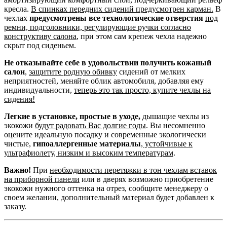
кресла.
В спинках передних сидений предусмотрен карман.
В
чехлах
предусмотрены все технологические отверстия
под
ремни, подголовники, регулирующие ручки согласно
конструктиву салона
, при этом сам крепеж чехла надежно
скрыт под сиденьем.
Не отказывайте себе в удовольствии получить кожаный
салон
,
защитите родную обивку
сидений от мелких
неприятностей, меняйте облик автомобиля, добавляя ему
индивидуальности,
теперь это так просто, купите чехлы на
сидения!
Легкие в установке, простые в уходе,
дышащие чехлы из
экокожи
будут радовать Вас долгие годы
. Вы несомненно
оцените идеальную посадку и современные экологически
чистые,
гипоаллергенные материалы
,
устойчивые к
ультрафиолету, низким и высоким температурам
.
Важно!
При
необходимости перетяжки в тон чехлам вставок
на приборной панели
или в дверях возможно приобретение
экокожи нужного оттенка на отрез, сообщите менеджеру о
своем желании, дополнительный материал будет добавлен к
заказу.