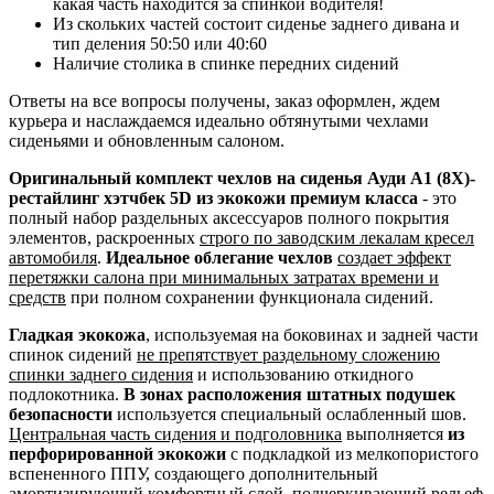
какая часть находится за спинкой водителя!
Из скольких частей состоит сиденье заднего дивана и
тип деления 50:50 или 40:60
Наличие столика в спинке передних сидений
Ответы на все вопросы получены, заказ оформлен, ждем
курьера и наслаждаемся идеально обтянутыми чехлами
сиденьями и обновленным салоном.
Оригинальный комплект чехлов на сиденья Ауди А1 (8Х)-
рестайлинг хэтчбек 5D из экокожи премиум класса
- это
полный набор раздельных аксессуаров полного покрытия
элементов, раскроенных
строго по заводским лекалам кресел
автомобиля
.
Идеальное облегание чехлов
создает эффект
перетяжки салона при минимальных затратах времени и
средств
при полном сохранении функционала сидений.
Гладкая экокожа
, используемая на боковинах и задней части
спинок сидений
не препятствует раздельному сложению
спинки заднего сидения
и использованию откидного
подлокотника.
В зонах расположения штатных подушек
безопасности
используется специальный ослабленный шов.
Центральная часть сидения и подголовника
выполняется
из
перфорированной экокожи
с подкладкой из мелкопористого
вспененного ППУ, создающего дополнительный
амортизирующий комфортный слой, подчеркивающий рельеф