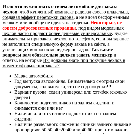
Итак что нужно знать о своем автомобиле для заказа
чехлов
, чтоб купленный комплект радовал своего владельца,
создавая эффект перетяжки салона
, а не висел бесформенным
мешком или вообще не оделся на сиденья.
Некоторые, не
совсем добросовестные продавцы
,
под видом модельных
чехлов часто продают более дешевые универсальные
. Будьте
внимательны при заказе чехлов по телефону, если вы заранее
не заполнили специальную форму заказа на сайте, а
уточняющих вопросов менеджер не задал.
Так какие
вопросы вам обязательно должен задать менеджер
и
ответы, на которые
Вы должны знать при покупке чехлов в
момент оформления заказа?
Марка автомобиля
Год выпуска автомобиля. Внимательно смотрим свои
документы, год выпуска, это не год покупки!!!
Вариант кузова, седан универсал или хэтчбек (сколько
дверей)
Количество подголовников на заднем сидении и
снимаются они или нет
Наличие или отсутствие подлокотника на заднем
сидении
Наличие раздельного сложения спинки заднего дивана в
пропорциях: 50:50, 40:20:40 или 40:60, при этом важно,