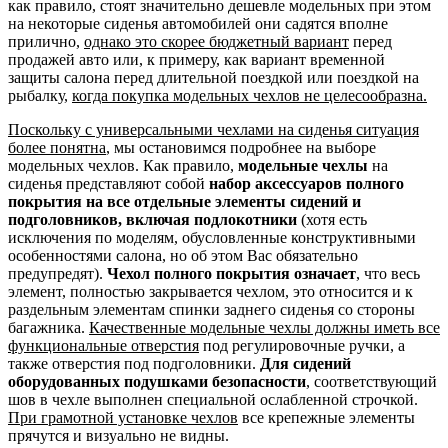
как правило, стоят значительно дешевле модельных при этом
на некоторые сиденья автомобилей они садятся вполне
прилично,
однако это скорее бюджетный вариант
перед
продажей авто или, к примеру, как вариант временной
защиты салона перед длительной поездкой или поездкой на
рыбалку,
когда покупка модельных чехлов не целесообразна.
Поскольку с универсальными чехлами на сиденья ситуация
более понятна
, мы остановимся подробнее на выборе
модельных чехлов. Как правило,
модельные чехлы
на
сиденья представляют собой
набор аксессуаров полного
покрытия на все отдельные элементы сидений и
подголовников, включая подлокотники
(хотя есть
исключения по моделям, обусловленные конструктивными
особенностями салона, но об этом Вас обязательно
предупредят).
Чехол полного покрытия означает
, что весь
элемент, полностью закрывается чехлом, это относится и к
раздельным элементам спинки заднего сиденья со стороны
багажника.
Качественные модельные чехлы должны иметь все
функциональные отверстия
под регулировочные ручки, а
также отверстия под подголовники.
Для сидений
оборудованных подушками безопасности
, соответствующий
шов в чехле выполнен специальной ослабленной строчкой.
При грамотной установке чехлов
все крепежные элементы
прячутся и визуально не видны.