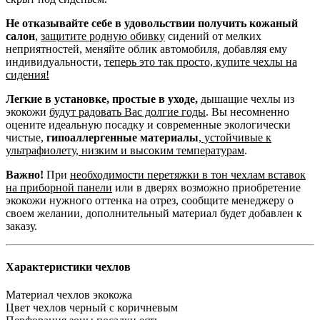
Не отказывайте себе в удовольствии получить кожаный
салон
,
защитите родную обивку
сидений от мелких
неприятностей, меняйте облик автомобиля, добавляя ему
индивидуальности,
теперь это так просто, купите чехлы на
сидения!
Легкие в установке, простые в уходе,
дышащие чехлы из
экокожи
будут радовать Вас долгие годы
. Вы несомненно
оцените идеальную посадку и современные экологически
чистые,
гипоаллергенные материалы
,
устойчивые к
ультрафиолету, низким и высоким температурам
.
Важно!
При
необходимости перетяжки в тон чехлам вставок
на приборной панели
или в дверях возможно приобретение
экокожи нужного оттенка на отрез, сообщите менеджеру о
своем желании, дополнительный материал будет добавлен к
заказу.
Характеристики чехлов
Материал чехлов
экокожа
Цвет чехлов
черный с коричневым