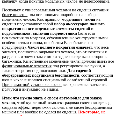
рыбалку,
когда покупка модельных чехлов не целесообразна.
Поскольку с универсальными чехлами на сиденья ситуация
более понятна
, мы остановимся подробнее на выборе
модельных чехлов. Как правило,
модельные чехлы
на
сиденья представляют собой
набор аксессуаров полного
покрытия на все отдельные элементы сидений и
подголовников, включая подлокотники
(хотя есть
исключения по моделям, обусловленные конструктивными
особенностями салона, но об этом Вас обязательно
предупредят).
Чехол полного покрытия означает
, что весь
элемент, полностью закрывается чехлом, это относится и к
раздельным элементам спинки заднего сиденья со стороны
багажника.
Качественные модельные чехлы должны иметь все
функциональные отверстия
под регулировочные ручки, а
также отверстия под подголовники.
Для сидений
оборудованных подушками безопасности
, соответствующий
шов в чехле выполнен специальной ослабленной строчкой.
При грамотной установке чехлов
все крепежные элементы
прячутся и визуально не видны.
Итак что нужно знать о своем автомобиле для заказа
чехлов
, чтоб купленный комплект радовал своего владельца,
создавая эффект перетяжки салона
, а не висел бесформенным
мешком или вообще не оделся на сиденья.
Некоторые, не