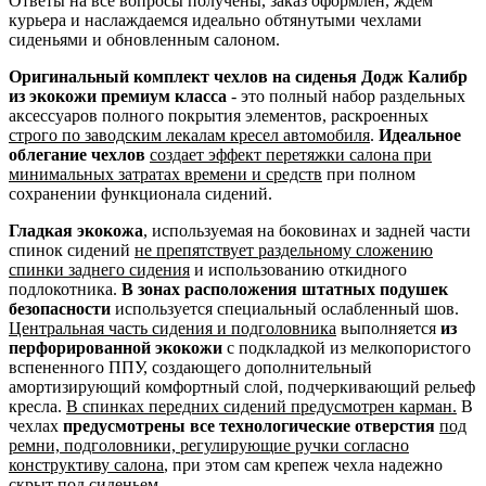
Ответы на все вопросы получены, заказ оформлен, ждем
курьера и наслаждаемся идеально обтянутыми чехлами
сиденьями и обновленным салоном.
Оригинальный комплект чехлов на сиденья Додж Калибр
из экокожи премиум класса
- это полный набор раздельных
аксессуаров полного покрытия элементов, раскроенных
строго по заводским лекалам кресел автомобиля
.
Идеальное
облегание чехлов
создает эффект перетяжки салона при
минимальных затратах времени и средств
при полном
сохранении функционала сидений.
Гладкая экокожа
, используемая на боковинах и задней части
спинок сидений
не препятствует раздельному сложению
спинки заднего сидения
и использованию откидного
подлокотника.
В зонах расположения штатных подушек
безопасности
используется специальный ослабленный шов.
Центральная часть сидения и подголовника
выполняется
из
перфорированной экокожи
с подкладкой из мелкопористого
вспененного ППУ, создающего дополнительный
амортизирующий комфортный слой, подчеркивающий рельеф
кресла.
В спинках передних сидений предусмотрен карман.
В
чехлах
предусмотрены все технологические отверстия
под
ремни, подголовники, регулирующие ручки согласно
конструктиву салона
, при этом сам крепеж чехла надежно
скрыт под сиденьем.