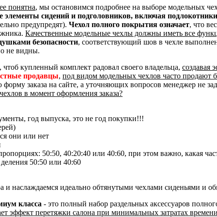
ее понятна
, мы остановимся подробнее на выборе модельных че
ые элементы сидений и подголовников, включая подлокотник
тельно предупредят).
Чехол полного покрытия означает
, что ве
ажника.
Качественные модельные чехлы должны иметь все функ
душками безопасности
, соответствующий шов в чехле выполне
о не видны.
, чтоб купленный комплект радовал своего владельца,
создавая 
естные продавцы
,
под видом модельных чехлов часто продают 
ю форму заказа на сайте, а уточняющих вопросов менеджер не за
чехлов в момент оформления заказа?
менты, год выпуска, это не год покупки!!!
ерей)
ся они или нет
и
опорциях: 50:50, 40:20:40 или 40:60, при этом важно, какая час
 деления 50:50 или 40:60
ра и наслаждаемся идеально обтянутыми чехлами сиденьями и о
емиум класса
- это полный набор раздельных аксессуаров полно
ает эффект перетяжки салона при минимальных затратах времени