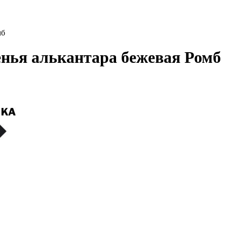
мб
нья алькантара бежевая Ромб