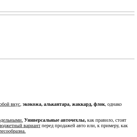
юбой вкус
,
экокожа, алькантара, жаккард, флок
, однако
одельными.
Универсальные авточехлы,
как правило, стоят
 бюджетный вариант
перед продажей авто или, к примеру, как
лесообразна.