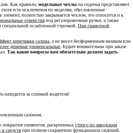
хлов. Как правило,
модельные чехлы
на сиденья представляют
и
(хотя есть исключения по моделям, обусловленные
сь элемент, полностью закрывается чехлом, это относится и к
циональные отверстия
под регулировочные ручки, а также
н специальной ослабленной строчкой.
При грамотной
эффект перетяжки салона
, а не висел бесформенным мешком или
более дешевые универсальные
. Будьте внимательны при заказе
дал.
Так какие вопросы вам обязательно должен задать
ть находится за спинкой водителя!
бновленным салоном.
го покрытия элементов, раскроенных
строго по заводским
 и средств
при полном сохранении функционала сидений.