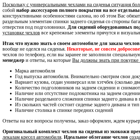
Поскольку с универсальными чехлами на сиденья ситуация бол
собой
набор аксессуаров полного покрытия на все отдельн
конструктивными особенностями салона, но об этом Вас обяза
раздельным элементам спинки заднего сиденья со стороны баг
отверстия под подголовники.
Для сидений оборудованных по
установке чехлов
все крепежные элементы прячутся и визуальн
Итак что нужно знать о своем автомобиле для заказа чехлов
вообще не оделся на сиденья.
Некоторые, не совсем добросов
чехлов по телефону, если вы заранее не заполнили специальну
менеджер
и ответы, на которые
Вы должны знать при покупке 
Марка автомобиля
Год выпуска автомобиля. Внимательно смотрим свои доку
Вариант кузова, седан универсал или хэтчбек (сколько дв
Количество подголовников на заднем сидении и снимают
Наличие или отсутствие подлокотника на заднем сидени
Наличие раздельного сложения спинки заднего дивана в пр
Из скольких частей состоит сиденье заднего дивана и тип
Наличие столика в спинке передних сидений
Ответы на все вопросы получены, заказ оформлен, ждем курье
Оригинальный комплект чехлов на сиденья из экокожи пр
лекалам кресел автомобиля
.
Идеальное облегание чехлов
созд