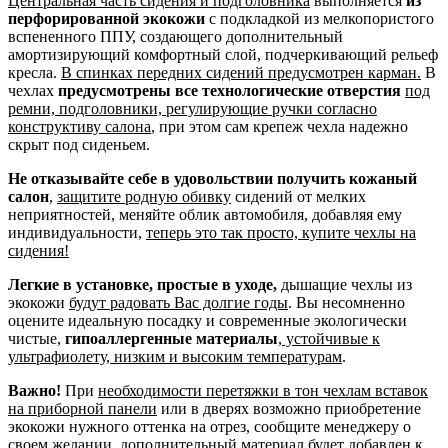
Центральная часть сидения и подголовника
выполняется
из
перфорированной экокожи
с подкладкой из мелкопористого
вспененного ППУ, создающего дополнительный
амортизирующий комфортный слой, подчеркивающий рельеф
кресла.
В спинках передних сидений предусмотрен карман.
В
чехлах
предусмотрены все технологические отверстия
под
ремни, подголовники, регулирующие ручки согласно
конструктиву салона
, при этом сам крепеж чехла надежно
скрыт под сиденьем.
Не отказывайте себе в удовольствии получить кожаный
салон
,
защитите родную обивку
сидений от мелких
неприятностей, меняйте облик автомобиля, добавляя ему
индивидуальности,
теперь это так просто, купите чехлы на
сидения!
Легкие в установке, простые в уходе,
дышащие чехлы из
экокожи
будут радовать Вас долгие годы
. Вы несомненно
оцените идеальную посадку и современные экологически
чистые,
гипоаллергенные материалы
,
устойчивые к
ультрафиолету, низким и высоким температурам
.
Важно!
При
необходимости перетяжки в тон чехлам вставок
на приборной панели
или в дверях возможно приобретение
экокожи нужного оттенка на отрез, сообщите менеджеру о
своем желании, дополнительный материал будет добавлен к