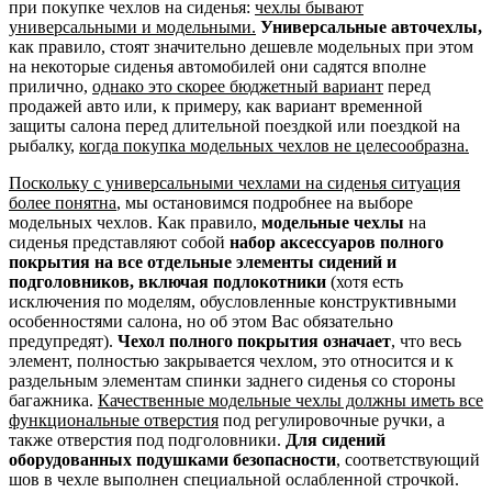
при покупке чехлов на сиденья:
чехлы бывают
универсальными и модельными.
Универсальные авточехлы,
как правило, стоят значительно дешевле модельных при этом
на некоторые сиденья автомобилей они садятся вполне
прилично,
однако это скорее бюджетный вариант
перед
продажей авто или, к примеру, как вариант временной
защиты салона перед длительной поездкой или поездкой на
рыбалку,
когда покупка модельных чехлов не целесообразна.
Поскольку с универсальными чехлами на сиденья ситуация
более понятна
, мы остановимся подробнее на выборе
модельных чехлов. Как правило,
модельные чехлы
на
сиденья представляют собой
набор аксессуаров полного
покрытия на все отдельные элементы сидений и
подголовников, включая подлокотники
(хотя есть
исключения по моделям, обусловленные конструктивными
особенностями салона, но об этом Вас обязательно
предупредят).
Чехол полного покрытия означает
, что весь
элемент, полностью закрывается чехлом, это относится и к
раздельным элементам спинки заднего сиденья со стороны
багажника.
Качественные модельные чехлы должны иметь все
функциональные отверстия
под регулировочные ручки, а
также отверстия под подголовники.
Для сидений
оборудованных подушками безопасности
, соответствующий
шов в чехле выполнен специальной ослабленной строчкой.