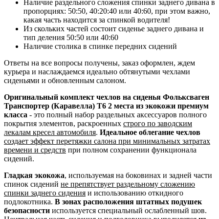
Наличие раздельного сложения спинки заднего дивана в
пропорциях: 50:50, 40:20:40 или 40:60, при этом важно,
какая часть находится за спинкой водителя!
Из скольких частей состоит сиденье заднего дивана и
тип деления 50:50 или 40:60
Наличие столика в спинке передних сидений
Ответы на все вопросы получены, заказ оформлен, ждем
курьера и наслаждаемся идеально обтянутыми чехлами
сиденьями и обновленным салоном.
Оригинальный комплект чехлов на сиденья Фольксваген
Транспортер (Каравелла) Т6 2 места из экокожи премиум
класса
- это полный набор раздельных аксессуаров полного
покрытия элементов, раскроенных
строго по заводским
лекалам кресел автомобиля
.
Идеальное облегание чехлов
создает эффект перетяжки салона при минимальных затратах
времени и средств
при полном сохранении функционала
сидений.
Гладкая экокожа
, используемая на боковинах и задней части
спинок сидений
не препятствует раздельному сложению
спинки заднего сидения
и использованию откидного
подлокотника.
В зонах расположения штатных подушек
безопасности
используется специальный ослабленный шов.