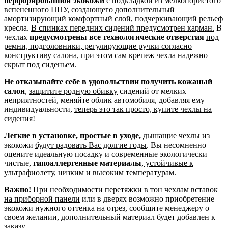
перфорированной экокожи
с подкладкой из мелкопористого
вспененного ППУ, создающего дополнительный
амортизирующий комфортный слой, подчеркивающий рельеф
кресла.
В спинках передних сидений предусмотрен карман.
В
чехлах
предусмотрены все технологические отверстия
под
ремни, подголовники, регулирующие ручки согласно
конструктиву салона
, при этом сам крепеж чехла надежно
скрыт под сиденьем.
Не отказывайте себе в удовольствии получить кожаный
салон
,
защитите родную обивку
сидений от мелких
неприятностей, меняйте облик автомобиля, добавляя ему
индивидуальности,
теперь это так просто, купите чехлы на
сидения!
Легкие в установке, простые в уходе,
дышащие чехлы из
экокожи
будут радовать Вас долгие годы
. Вы несомненно
оцените идеальную посадку и современные экологически
чистые,
гипоаллергенные материалы
,
устойчивые к
ультрафиолету, низким и высоким температурам
.
Важно!
При
необходимости перетяжки в тон чехлам вставок
на приборной панели
или в дверях возможно приобретение
экокожи нужного оттенка на отрез, сообщите менеджеру о
своем желании, дополнительный материал будет добавлен к
заказу.