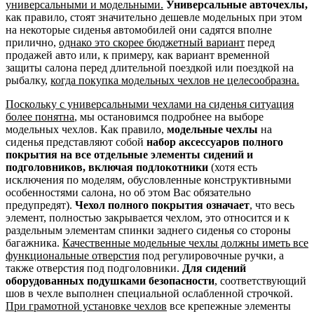
универсальными и модельными.
Универсальные авточехлы,
как правило, стоят значительно дешевле модельных при этом
на некоторые сиденья автомобилей они садятся вполне
прилично,
однако это скорее бюджетный вариант
перед
продажей авто или, к примеру, как вариант временной
защиты салона перед длительной поездкой или поездкой на
рыбалку,
когда покупка модельных чехлов не целесообразна.
Поскольку с универсальными чехлами на сиденья ситуация
более понятна
, мы остановимся подробнее на выборе
модельных чехлов. Как правило,
модельные чехлы
на
сиденья представляют собой
набор аксессуаров полного
покрытия на все отдельные элементы сидений и
подголовников, включая подлокотники
(хотя есть
исключения по моделям, обусловленные конструктивными
особенностями салона, но об этом Вас обязательно
предупредят).
Чехол полного покрытия означает
, что весь
элемент, полностью закрывается чехлом, это относится и к
раздельным элементам спинки заднего сиденья со стороны
багажника.
Качественные модельные чехлы должны иметь все
функциональные отверстия
под регулировочные ручки, а
также отверстия под подголовники.
Для сидений
оборудованных подушками безопасности
, соответствующий
шов в чехле выполнен специальной ослабленной строчкой.
При грамотной установке чехлов
все крепежные элементы