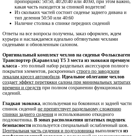
пропорциях: 50:50, 40:20:40 или 40:60, при этом важно,
какая часть находится за спинкой водителя!
Из скольких частей состоит сиденье заднего дивана и
тип деления 50:50 или 40:60
Наличие столика в спинке передних сидений
Ответы на все вопросы получены, заказ оформлен, ждем
курьера и наслаждаемся идеально обтянутыми чехлами
сиденьями и обновленным салоном.
Оригинальный комплект чехлов на сиденья Фольксваген
Транспортер (Каравелла) Т5 3 места из экокожи премиум
класса
- это полный набор раздельных аксессуаров полного
покрытия элементов, раскроенных
строго по заводским
лекалам кресел автомобиля
.
Идеальное облегание чехлов
создает эффект перетяжки салона при минимальных затратах
времени и средств
при полном сохранении функционала
сидений.
Гладкая экокожа
, используемая на боковинах и задней части
спинок сидений
не препятствует раздельному сложению
спинки заднего сидения
и использованию откидного
подлокотника.
В зонах расположения штатных подушек
безопасности
используется специальный ослабленный шов.
Центральная часть сидения и подголовника
выполняется
из