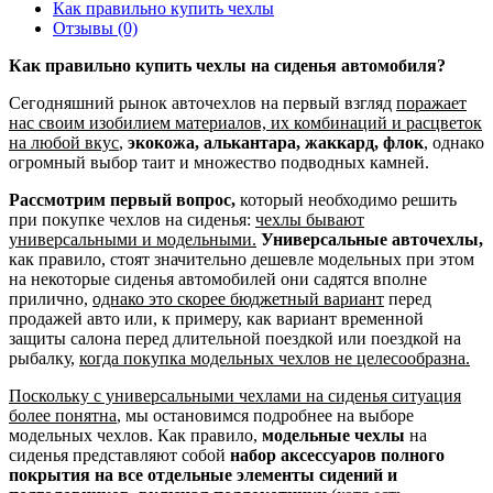
Как правильно купить чехлы
Отзывы (0)
Как правильно купить чехлы на сиденья автомобиля?
Сегодняшний рынок авточехлов на первый взгляд
поражает
нас своим изобилием материалов, их комбинаций и расцветок
на любой вкус
,
экокожа, алькантара, жаккард, флок
, однако
огромный выбор таит и множество подводных камней.
Рассмотрим первый вопрос,
который необходимо решить
при покупке чехлов на сиденья:
чехлы бывают
универсальными и модельными.
Универсальные авточехлы,
как правило, стоят значительно дешевле модельных при этом
на некоторые сиденья автомобилей они садятся вполне
прилично,
однако это скорее бюджетный вариант
перед
продажей авто или, к примеру, как вариант временной
защиты салона перед длительной поездкой или поездкой на
рыбалку,
когда покупка модельных чехлов не целесообразна.
Поскольку с универсальными чехлами на сиденья ситуация
более понятна
, мы остановимся подробнее на выборе
модельных чехлов. Как правило,
модельные чехлы
на
сиденья представляют собой
набор аксессуаров полного
покрытия на все отдельные элементы сидений и