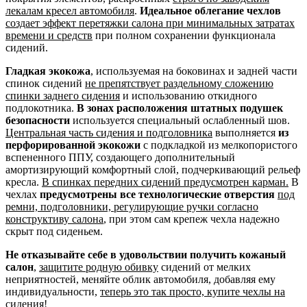
лекалам кресел автомобиля
.
Идеальное облегание чехлов
создает эффект перетяжки салона при минимальных затратах
времени и средств
при полном сохранении функционала
сидений.
Гладкая экокожа
, используемая на боковинах и задней части
спинок сидений
не препятствует раздельному сложению
спинки заднего сидения
и использованию откидного
подлокотника.
В зонах расположения штатных подушек
безопасности
используется специальный ослабленный шов.
Центральная часть сидения и подголовника
выполняется
из
перфорированной экокожи
с подкладкой из мелкопористого
вспененного ППУ, создающего дополнительный
амортизирующий комфортный слой, подчеркивающий рельеф
кресла.
В спинках передних сидений предусмотрен карман.
В
чехлах
предусмотрены все технологические отверстия
под
ремни, подголовники, регулирующие ручки согласно
конструктиву салона
, при этом сам крепеж чехла надежно
скрыт под сиденьем.
Не отказывайте себе в удовольствии получить кожаный
салон
,
защитите родную обивку
сидений от мелких
неприятностей, меняйте облик автомобиля, добавляя ему
индивидуальности,
теперь это так просто, купите чехлы на
сидения!