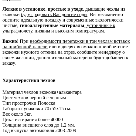
Легкие в установке, простые в уходе,
дышащие чехлы из
экокожи
будут радовать Вас долгие годы
. Вы несомненно
оцените идеальную посадку и современные экологически
чистые,
гипоаллергенные материалы
,
устойчивые к
ультрафиолету, низким и высоким температурам
.
Важно!
При
необходимости перетяжки в тон чехлам вставок
на приборной панели
или в дверях возможно приобретение
экокожи нужного оттенка на отрез, сообщите менеджеру о
своем желании, дополнительный материал будет добавлен к
заказу.
Характеристики чехлов
Материал чехлов
экокожа+алькантара
Цвет чехлов
черный с черным
Тип прострочки
Полоска
Габариты упаковки
70х55х15 см.
Вес
около 3кг.
Цикл истирания
более 40000
Толщина внешнего слоя
до 1,2 мм.
Год выпуска автомобиля
2003-2009