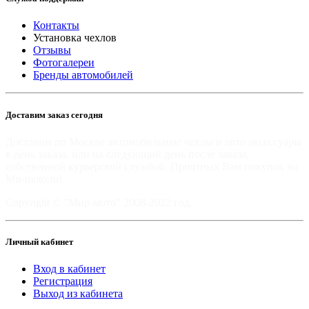
Контакты
Установка чехлов
Отзывы
Фотогалереи
Бренды автомобилей
Доставим заказ сегодня
Доставим по Москве автомобильные чехлы и авто аксессуары
в день заказа, или на следующий день после заказа,
собственной курьерской службой. Приятных Вам покупок на
Mir-moto.ru!
Copyright © "Мир-мото" 2008-2022 год.
Личный кабинет
Вход в кабинет
Регистрация
Выход из кабинета