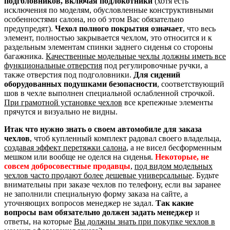
подголовников, включая подлокотники
(хотя есть
исключения по моделям, обусловленные конструктивными
особенностями салона, но об этом Вас обязательно
предупредят).
Чехол полного покрытия означает
, что весь
элемент, полностью закрывается чехлом, это относится и к
раздельным элементам спинки заднего сиденья со стороны
багажника.
Качественные модельные чехлы должны иметь все
функциональные отверстия
под регулировочные ручки, а
также отверстия под подголовники.
Для сидений
оборудованных подушками безопасности
, соответствующий
шов в чехле выполнен специальной ослабленной строчкой.
При грамотной установке чехлов
все крепежные элементы
прячутся и визуально не видны.
Итак что нужно знать о своем автомобиле для заказа
чехлов
, чтоб купленный комплект радовал своего владельца,
создавая эффект перетяжки салона
, а не висел бесформенным
мешком или вообще не оделся на сиденья.
Некоторые, не
совсем добросовестные продавцы
,
под видом модельных
чехлов часто продают более дешевые универсальные
. Будьте
внимательны при заказе чехлов по телефону, если вы заранее
не заполнили специальную форму заказа на сайте, а
уточняющих вопросов менеджер не задал.
Так какие
вопросы вам обязательно должен задать менеджер
и
ответы, на которые
Вы должны знать при покупке чехлов в