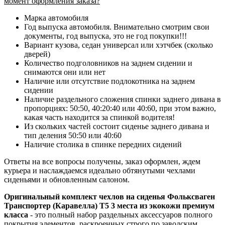
момент оформления заказа?
Марка автомобиля
Год выпуска автомобиля. Внимательно смотрим свои
документы, год выпуска, это не год покупки!!!
Вариант кузова, седан универсал или хэтчбек (сколько
дверей)
Количество подголовников на заднем сидении и
снимаются они или нет
Наличие или отсутствие подлокотника на заднем
сидении
Наличие раздельного сложения спинки заднего дивана в
пропорциях: 50:50, 40:20:40 или 40:60, при этом важно,
какая часть находится за спинкой водителя!
Из скольких частей состоит сиденье заднего дивана и
тип деления 50:50 или 40:60
Наличие столика в спинке передних сидений
Ответы на все вопросы получены, заказ оформлен, ждем
курьера и наслаждаемся идеально обтянутыми чехлами
сиденьями и обновленным салоном.
Оригинальный комплект чехлов на сиденья Фольксваген
Транспортер (Каравелла) Т5 3 места из экокожи премиум
класса
- это полный набор раздельных аксессуаров полного
покрытия элементов, раскроенных
строго по заводским