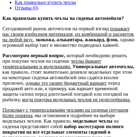
Как правильно купить чехлы
Отзывы (0)
Как правильно купить чехлы на сиденья автомобиля?
Сегодняшний рынок авточехлов на первый взгляд
поражает
нас своим изобилием материалов, их комбинаций и расцветок
на любой вкус
,
экокожа, алькантара, жаккард, флок
, однако
огромный выбор таит и множество подводных камней.
Рассмотрим первый вопрос,
который необходимо решить
при покупке чехлов на сиденья:
чехлы бывают
универсальными и модельными.
Универсальные авточехлы,
как правило, стоят значительно дешевле модельных при этом
на некоторые сиденья автомобилей они садятся вполне
прилично,
однако это скорее бюджетный вариант
перед
продажей авто или, к примеру, как вариант временной
защиты салона перед длительной поездкой или поездкой на
рыбалку,
когда покупка модельных чехлов не целесообразна.
Поскольку с универсальными чехлами на сиденья ситуация
более понятна
, мы остановимся подробнее на выборе
модельных чехлов. Как правило,
модельные чехлы
на
сиденья представляют собой
набор аксессуаров полного
покрытия на все отдельные элементы сидений и