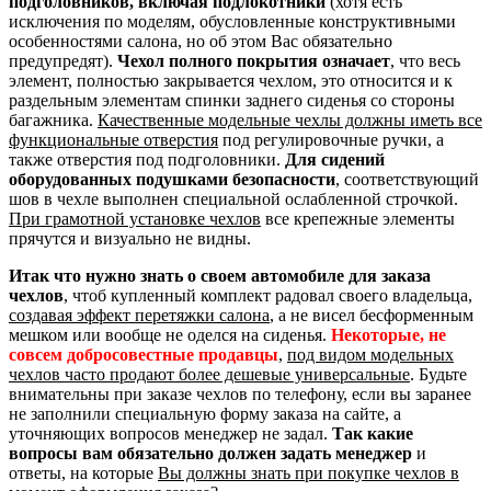
подголовников, включая подлокотники
(хотя есть
исключения по моделям, обусловленные конструктивными
особенностями салона, но об этом Вас обязательно
предупредят).
Чехол полного покрытия означает
, что весь
элемент, полностью закрывается чехлом, это относится и к
раздельным элементам спинки заднего сиденья со стороны
багажника.
Качественные модельные чехлы должны иметь все
функциональные отверстия
под регулировочные ручки, а
также отверстия под подголовники.
Для сидений
оборудованных подушками безопасности
, соответствующий
шов в чехле выполнен специальной ослабленной строчкой.
При грамотной установке чехлов
все крепежные элементы
прячутся и визуально не видны.
Итак что нужно знать о своем автомобиле для заказа
чехлов
, чтоб купленный комплект радовал своего владельца,
создавая эффект перетяжки салона
, а не висел бесформенным
мешком или вообще не оделся на сиденья.
Некоторые, не
совсем добросовестные продавцы
,
под видом модельных
чехлов часто продают более дешевые универсальные
. Будьте
внимательны при заказе чехлов по телефону, если вы заранее
не заполнили специальную форму заказа на сайте, а
уточняющих вопросов менеджер не задал.
Так какие
вопросы вам обязательно должен задать менеджер
и
ответы, на которые
Вы должны знать при покупке чехлов в