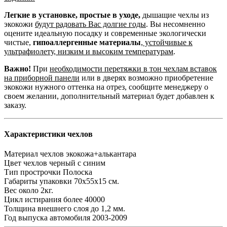
Легкие в установке, простые в уходе,
дышащие чехлы из
экокожи
будут радовать Вас долгие годы
. Вы несомненно
оцените идеальную посадку и современные экологически
чистые,
гипоаллергенные материалы
,
устойчивые к
ультрафиолету, низким и высоким температурам
.
Важно!
При
необходимости перетяжки в тон чехлам вставок
на приборной панели
или в дверях возможно приобретение
экокожи нужного оттенка на отрез, сообщите менеджеру о
своем желании, дополнительный материал будет добавлен к
заказу.
Характеристики чехлов
Материал чехлов
экокожа+алькантара
Цвет чехлов
черный с синим
Тип прострочки
Полоска
Габариты упаковки
70х55х15 см.
Вес
около 2кг.
Цикл истирания
более 40000
Толщина внешнего слоя
до 1,2 мм.
Год выпуска автомобиля
2003-2009