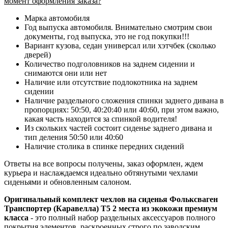
момент оформления заказа?
Марка автомобиля
Год выпуска автомобиля. Внимательно смотрим свои
документы, год выпуска, это не год покупки!!!
Вариант кузова, седан универсал или хэтчбек (сколько
дверей)
Количество подголовников на заднем сидении и
снимаются они или нет
Наличие или отсутствие подлокотника на заднем
сидении
Наличие раздельного сложения спинки заднего дивана в
пропорциях: 50:50, 40:20:40 или 40:60, при этом важно,
какая часть находится за спинкой водителя!
Из скольких частей состоит сиденье заднего дивана и
тип деления 50:50 или 40:60
Наличие столика в спинке передних сидений
Ответы на все вопросы получены, заказ оформлен, ждем
курьера и наслаждаемся идеально обтянутыми чехлами
сиденьями и обновленным салоном.
Оригинальный комплект чехлов на сиденья Фольксваген
Транспортер (Каравелла) Т5 2 места из экокожи премиум
класса
- это полный набор раздельных аксессуаров полного
покрытия элементов, раскроенных
строго по заводским