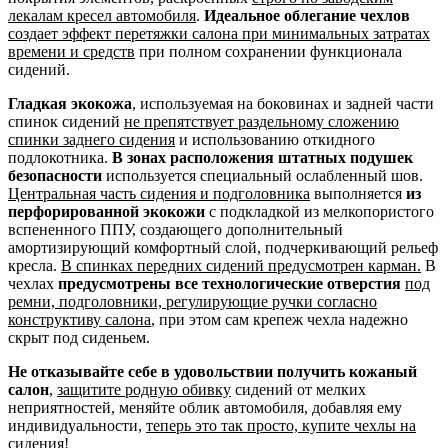
лекалам кресел автомобиля
.
Идеальное облегание чехлов
создает эффект перетяжки салона при минимальных затратах
времени и средств
при полном сохранении функционала
сидений.
Гладкая экокожа
, используемая на боковинах и задней части
спинок сидений
не препятствует раздельному сложению
спинки заднего сидения
и использованию откидного
подлокотника.
В зонах расположения штатных подушек
безопасности
используется специальный ослабленный шов.
Центральная часть сидения и подголовника
выполняется
из
перфорированной экокожи
с подкладкой из мелкопористого
вспененного ППУ, создающего дополнительный
амортизирующий комфортный слой, подчеркивающий рельеф
кресла.
В спинках передних сидений предусмотрен карман.
В
чехлах
предусмотрены все технологические отверстия
под
ремни, подголовники, регулирующие ручки согласно
конструктиву салона
, при этом сам крепеж чехла надежно
скрыт под сиденьем.
Не отказывайте себе в удовольствии получить кожаный
салон
,
защитите родную обивку
сидений от мелких
неприятностей, меняйте облик автомобиля, добавляя ему
индивидуальности,
теперь это так просто, купите чехлы на
сидения!