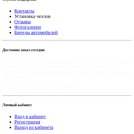
Контакты
Установка чехлов
Отзывы
Фотогалереи
Бренды автомобилей
Доставим заказ сегодня
Доставим по Москве автомобильные чехлы и авто аксессуары
в день заказа, или на следующий день после заказа,
собственной курьерской службой. Приятных Вам покупок на
Mir-moto.ru!
Copyright © "Мир-мото" 2008-2022 год.
Личный кабинет
Вход в кабинет
Регистрация
Выход из кабинета