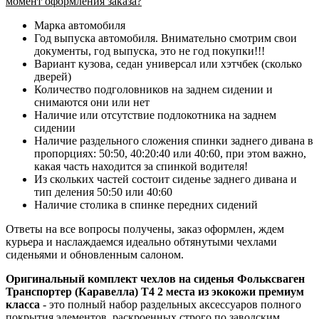
момент оформления заказа?
Марка автомобиля
Год выпуска автомобиля. Внимательно смотрим свои
документы, год выпуска, это не год покупки!!!
Вариант кузова, седан универсал или хэтчбек (сколько
дверей)
Количество подголовников на заднем сидении и
снимаются они или нет
Наличие или отсутствие подлокотника на заднем
сидении
Наличие раздельного сложения спинки заднего дивана в
пропорциях: 50:50, 40:20:40 или 40:60, при этом важно,
какая часть находится за спинкой водителя!
Из скольких частей состоит сиденье заднего дивана и
тип деления 50:50 или 40:60
Наличие столика в спинке передних сидений
Ответы на все вопросы получены, заказ оформлен, ждем
курьера и наслаждаемся идеально обтянутыми чехлами
сиденьями и обновленным салоном.
Оригинальный комплект чехлов на сиденья Фольксваген
Транспортер (Каравелла) Т4 2 места из экокожи премиум
класса
- это полный набор раздельных аксессуаров полного
покрытия элементов, раскроенных
строго по заводским