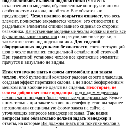
подголовников, включая подлокотники
(хотя есть
исключения по моделям, обусловленные конструктивными
особенностями салона, но об этом Вас обязательно
предупредят).
Чехол полного покрытия означает
, что весь
элемент, полностью закрывается чехлом, это относится и к
раздельным элементам спинки заднего сиденья со стороны
багажника.
Качественные модельные чехлы должны иметь все
функциональные отверстия
под регулировочные ручки, а
также отверстия под подголовники.
Для сидений
оборудованных подушками безопасности
, соответствующий
шов в чехле выполнен специальной ослабленной строчкой.
При грамотной установке чехлов
все крепежные элементы
прячутся и визуально не видны.
Итак что нужно знать о своем автомобиле для заказа
чехлов
, чтоб купленный комплект радовал своего владельца,
создавая эффект перетяжки салона
, а не висел бесформенным
мешком или вообще не оделся на сиденья.
Некоторые, не
совсем добросовестные продавцы
,
под видом модельных
чехлов часто продают более дешевые универсальные
. Будьте
внимательны при заказе чехлов по телефону, если вы заранее
не заполнили специальную форму заказа на сайте, а
уточняющих вопросов менеджер не задал.
Так какие
вопросы вам обязательно должен задать менеджер
и
ответы, на которые
Вы должны знать при покупке чехлов в