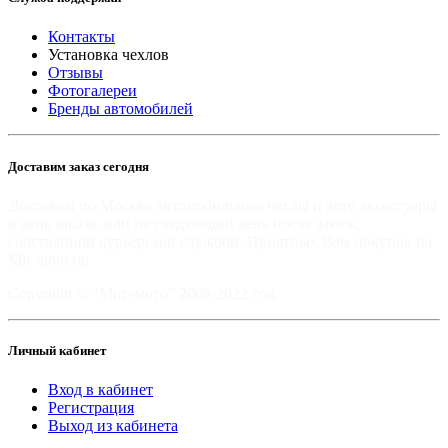
Контакты
Установка чехлов
Отзывы
Фотогалереи
Бренды автомобилей
Доставим заказ сегодня
Доставим по Москве автомобильные чехлы и авто аксессуары
в день заказа, или на следующий день после заказа,
собственной курьерской службой. Приятных Вам покупок на
Mir-moto.ru!
Copyright © "Мир-мото" 2008-2022 год.
Личный кабинет
Вход в кабинет
Регистрация
Выход из кабинета