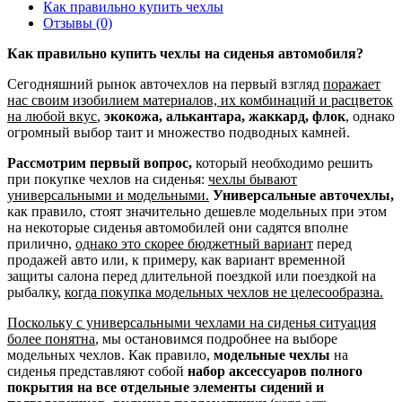
Как правильно купить чехлы
Отзывы (0)
Как правильно купить чехлы на сиденья автомобиля?
Сегодняшний рынок авточехлов на первый взгляд
поражает
нас своим изобилием материалов, их комбинаций и расцветок
на любой вкус
,
экокожа, алькантара, жаккард, флок
, однако
огромный выбор таит и множество подводных камней.
Рассмотрим первый вопрос,
который необходимо решить
при покупке чехлов на сиденья:
чехлы бывают
универсальными и модельными.
Универсальные авточехлы,
как правило, стоят значительно дешевле модельных при этом
на некоторые сиденья автомобилей они садятся вполне
прилично,
однако это скорее бюджетный вариант
перед
продажей авто или, к примеру, как вариант временной
защиты салона перед длительной поездкой или поездкой на
рыбалку,
когда покупка модельных чехлов не целесообразна.
Поскольку с универсальными чехлами на сиденья ситуация
более понятна
, мы остановимся подробнее на выборе
модельных чехлов. Как правило,
модельные чехлы
на
сиденья представляют собой
набор аксессуаров полного
покрытия на все отдельные элементы сидений и