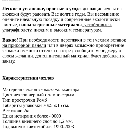
Легкие в установке, простые в уходе,
дышащие чехлы из
экокожи
будут радовать Вас долгие годы
. Вы несомненно
оцените идеальную посадку и современные экологически
чистые,
гипоаллергенные материалы
,
устойчивые к
ультрафиолету, низким и высоким температурам
.
Важно!
При
необходимости перетяжки в тон чехлам вставок
на приборной панели
или в дверях возможно приобретение
экокожи нужного оттенка на отрез, сообщите менеджеру о
своем желании, дополнительный материал будет добавлен к
заказу.
Характеристики чехлов
Материал чехлов
экокожа+алькантара
Цвет чехлов
черный с темно серым
Тип прострочки
Ромб
Габариты упаковки
70х55х15 см.
Вес
около 2кг.
Цикл истирания
более 40000
Толщина внешнего слоя
до 1,2 мм.
Год выпуска автомобиля
1990-2003