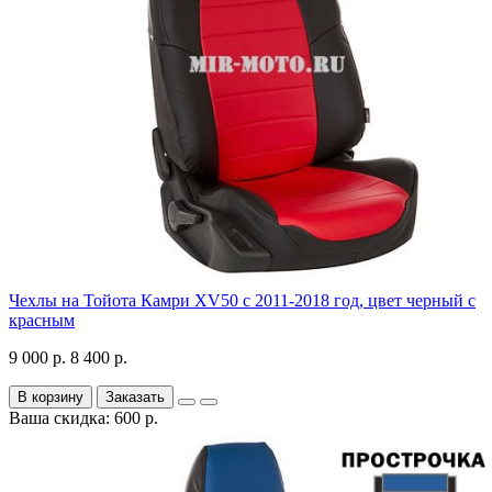
Чехлы на Тойота Камри XV50 с 2011-2018 год, цвет черный с
красным
9 000 р.
8 400 р.
В корзину
Заказать
Ваша скидка: 600 р.