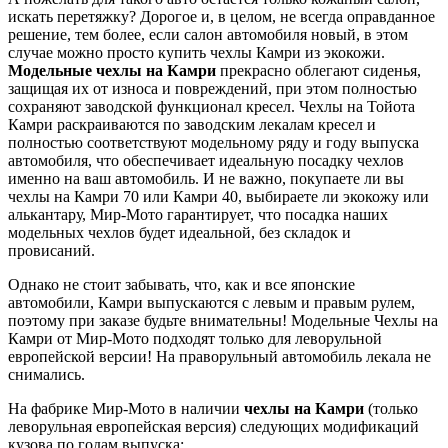
искать перетяжку? Дорогое и, в целом, не всегда оправданное
решение, тем более, если салон автомобиля новый, в этом
случае можно просто купить чехлы Камри из экокожи.
Модельные чехлы на Камри
прекрасно облегают сиденья,
защищая их от износа и повреждений, при этом полностью
сохраняют заводской функционал кресел. Чехлы на Тойота
Камри раскраиваются по заводским лекалам кресел и
полностью соответствуют модельному ряду и году выпуска
автомобиля, что обеспечивает идеальную посадку чехлов
именно на ваш автомобиль. И не важно, покупаете ли вы
чехлы на Камри 70 или Камри 40, выбираете ли экокожу или
алькантару, Мир-Мото гарантирует, что посадка наших
модельных чехлов будет идеальной, без складок и
провисаний.
Однако не стоит забывать, что, как и все японские
автомобили, Камри выпускаются с левым и правым рулем,
поэтому при заказе будьте внимательны! Модельные Чехлы на
Камри от Мир-Мото подходят только для леворульной
европейской версии! На праворульный автомобиль лекала не
снимались.
На фабрике Мир-Мото в наличии
чехлы на Камри
(только
леворульная европейская версия) следующих модификаций
кузова по годам выпуска: