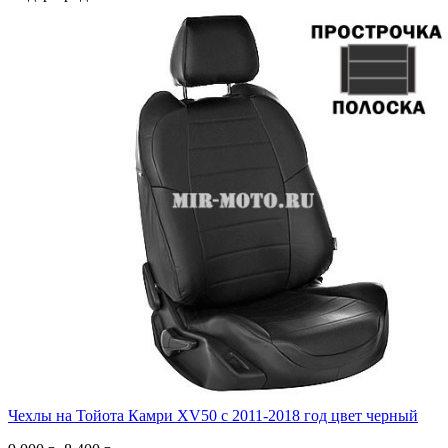
Чехлы на Тойота Камри XV50 с 2011-2018 год цвет черный