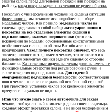
защиты салона перед длительной поездкой или поездкой на
рыбалку,
когда покупка модельных чехлов не целесообразна.
Поскольку с универсальными чехлами на сиденья ситуация
более понятна
, мы остановимся подробнее на выборе
модельных чехлов. Как правило,
модельные чехлы
на
сиденья представляют собой
набор аксессуаров полного
покрытия на все отдельные элементы сидений и
подголовников, включая подлокотники
(хотя есть
исключения по моделям, обусловленные конструктивными
особенностями салона, но об этом Вас обязательно
предупредят).
Чехол полного покрытия означает
, что весь
элемент, полностью закрывается чехлом, это относится и к
раздельным элементам спинки заднего сиденья со стороны
багажника.
Качественные модельные чехлы должны иметь все
функциональные отверстия
под регулировочные ручки, а
также отверстия под подголовники.
Для сидений
оборудованных подушками безопасности
, соответствующий
шов в чехле выполнен специальной ослабленной строчкой.
При грамотной установке чехлов
все крепежные элементы
прячутся и визуально не видны.
Итак что нужно знать о своем автомобиле для заказа
чехлов
, чтоб купленный комплект радовал своего владельца,
создавая эффект перетяжки салона
, а не висел бесформенным