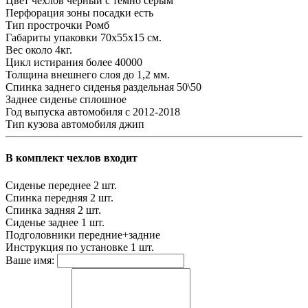
Цвет чехлов
черный с темно серым
Перфорация зоны посадки
есть
Тип прострочки
Ромб
Габариты упаковки
70х55х15 см.
Вес
около 4кг.
Цикл истирания
более 40000
Толщина внешнего слоя
до 1,2 мм.
Спинка заднего сиденья
раздельная 50\50
Заднее сиденье
сплошное
Год выпуска автомобиля
с 2012-2018
Тип кузова автомобиля
джип
В комплект чехлов входит
Сиденье переднее
2 шт.
Спинка передняя
2 шт.
Спинка задняя
2 шт.
Сиденье заднее
1 шт.
Подголовники
передние+задние
Инструкция по установке
1 шт.
Ваше имя: