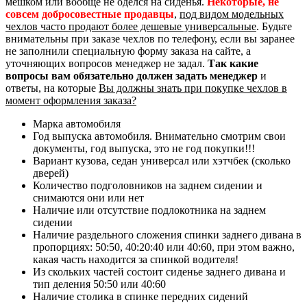
мешком или вообще не оделся на сиденья.
Некоторые, не
совсем добросовестные продавцы
,
под видом модельных
чехлов часто продают более дешевые универсальные
. Будьте
внимательны при заказе чехлов по телефону, если вы заранее
не заполнили специальную форму заказа на сайте, а
уточняющих вопросов менеджер не задал.
Так какие
вопросы вам обязательно должен задать менеджер
и
ответы, на которые
Вы должны знать при покупке чехлов в
момент оформления заказа?
Марка автомобиля
Год выпуска автомобиля. Внимательно смотрим свои
документы, год выпуска, это не год покупки!!!
Вариант кузова, седан универсал или хэтчбек (сколько
дверей)
Количество подголовников на заднем сидении и
снимаются они или нет
Наличие или отсутствие подлокотника на заднем
сидении
Наличие раздельного сложения спинки заднего дивана в
пропорциях: 50:50, 40:20:40 или 40:60, при этом важно,
какая часть находится за спинкой водителя!
Из скольких частей состоит сиденье заднего дивана и
тип деления 50:50 или 40:60
Наличие столика в спинке передних сидений