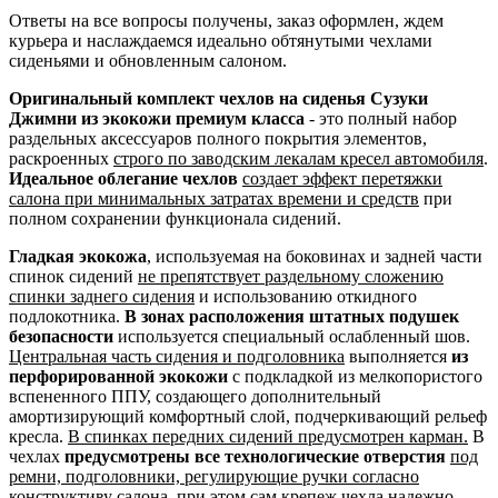
Ответы на все вопросы получены, заказ оформлен, ждем
курьера и наслаждаемся идеально обтянутыми чехлами
сиденьями и обновленным салоном.
Оригинальный комплект чехлов на сиденья Сузуки
Джимни из экокожи премиум класса
- это полный набор
раздельных аксессуаров полного покрытия элементов,
раскроенных
строго по заводским лекалам кресел автомобиля
.
Идеальное облегание чехлов
создает эффект перетяжки
салона при минимальных затратах времени и средств
при
полном сохранении функционала сидений.
Гладкая экокожа
, используемая на боковинах и задней части
спинок сидений
не препятствует раздельному сложению
спинки заднего сидения
и использованию откидного
подлокотника.
В зонах расположения штатных подушек
безопасности
используется специальный ослабленный шов.
Центральная часть сидения и подголовника
выполняется
из
перфорированной экокожи
с подкладкой из мелкопористого
вспененного ППУ, создающего дополнительный
амортизирующий комфортный слой, подчеркивающий рельеф
кресла.
В спинках передних сидений предусмотрен карман.
В
чехлах
предусмотрены все технологические отверстия
под
ремни, подголовники, регулирующие ручки согласно
конструктиву салона
, при этом сам крепеж чехла надежно