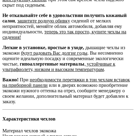
скрыт под сиденьем.
Не отказывайте себе в удовольствии получить кожаный
салон
,
защитите родную обивку
сидений от мелких
неприятностей, меняйте облик автомобиля, добавляя ему
индивидуальности,
теперь это так просто, купите чехлы на
сидения!
Легкие в установке, простые в уходе,
дышащие чехлы из
экокожи
будут радовать Вас долгие годы
. Вы несомненно
оцените идеальную посадку и современные экологически
чистые,
гипоаллергенные материалы
,
устойчивые к
ультрафиолету, низким и высоким температурам
.
Важно!
При
необходимости перетяжки в тон чехлам вставок
на приборной панели
или в дверях возможно приобретение
экокожи нужного оттенка на отрез, сообщите менеджеру о
своем желании, дополнительный материал будет добавлен к
заказу.
Характеристики чехлов
Материал чехлов
экокожа