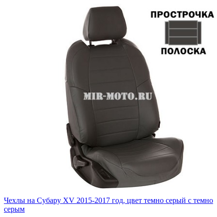
Чехлы на Субару XV 2015-2017 год, цвет темно серый с темно
серым