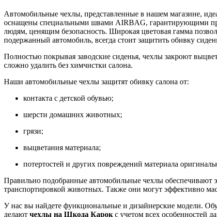
Автомобильные чехлы, представленные в нашем магазине, иде
оснащены специальными швами AIRBAG, гарантирующими прави
людям, ценящим безопасность. Широкая цветовая гамма позвол
подержанный автомобиль, всегда стоит защитить обивку сиден
Полностью покрывая заводские сиденья, чехлы закроют выцвет
сложно удалить без химчистки салона.
Наши автомобильные чехлы защитят обивку салона от:
контакта с детской обувью;
шерсти домашних животных;
грязи;
выцветания материала;
потертостей и других повреждений материала оригиналь
Правильно подобранные автомобильные чехлы обеспечивают эфф
транспортировкой животных. Также они могут эффективно мас
У нас вы найдете функциональные и дизайнерские модели. Обу
делают
чехлы на Шкода Карок
с учетом всех особенностей да