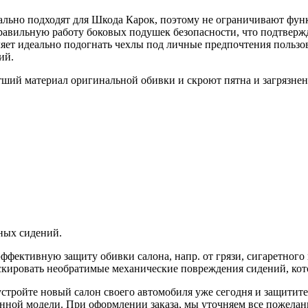
ально подходят для Шкода Карок, поэтому не ограничивают функ
льную работу боковых подушек безопасности, что подтвержде
яет идеально подогнать чехлы под личные предпочтения пользов
ий.
ший материал оригинальной обивки и скроют пятна и загрязнен
ных сидений.
ективную защиту обивки салона, напр. от грязи, сигаретного 
кировать необратимые механические повреждения сидений, кот
стройте новый салон своего автомобиля уже сегодня и защитит
нной модели. При оформлении заказа, мы уточняем все пожелани