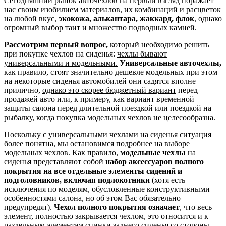
Сегодняшний рынок авточехлов на первый взгляд
поражает
нас своим изобилием материалов, их комбинаций и расцветок
на любой вкус
,
экокожа, алькантара, жаккард, флок
, однако
огромный выбор таит и множество подводных камней.
Рассмотрим первый вопрос,
который необходимо решить
при покупке чехлов на сиденья:
чехлы бывают
универсальными и модельными.
Универсальные авточехлы,
как правило, стоят значительно дешевле модельных при этом
на некоторые сиденья автомобилей они садятся вполне
прилично,
однако это скорее бюджетный вариант
перед
продажей авто или, к примеру, как вариант временной
защиты салона перед длительной поездкой или поездкой на
рыбалку,
когда покупка модельных чехлов не целесообразна.
Поскольку с универсальными чехлами на сиденья ситуация
более понятна
, мы остановимся подробнее на выборе
модельных чехлов. Как правило,
модельные чехлы
на
сиденья представляют собой
набор аксессуаров полного
покрытия на все отдельные элементы сидений и
подголовников, включая подлокотники
(хотя есть
исключения по моделям, обусловленные конструктивными
особенностями салона, но об этом Вас обязательно
предупредят).
Чехол полного покрытия означает
, что весь
элемент, полностью закрывается чехлом, это относится и к
раздельным элементам спинки заднего сиденья со стороны