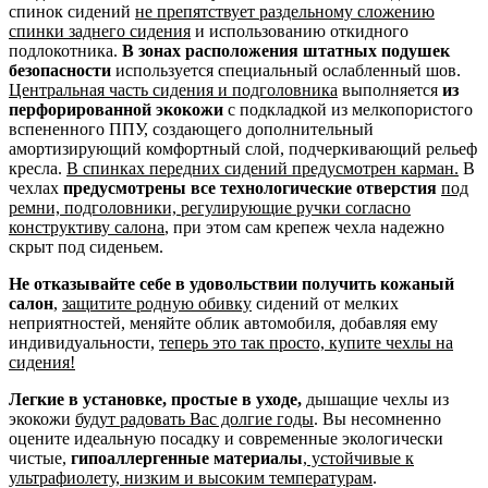
спинок сидений
не препятствует раздельному сложению
спинки заднего сидения
и использованию откидного
подлокотника.
В зонах расположения штатных подушек
безопасности
используется специальный ослабленный шов.
Центральная часть сидения и подголовника
выполняется
из
перфорированной экокожи
с подкладкой из мелкопористого
вспененного ППУ, создающего дополнительный
амортизирующий комфортный слой, подчеркивающий рельеф
кресла.
В спинках передних сидений предусмотрен карман.
В
чехлах
предусмотрены все технологические отверстия
под
ремни, подголовники, регулирующие ручки согласно
конструктиву салона
, при этом сам крепеж чехла надежно
скрыт под сиденьем.
Не отказывайте себе в удовольствии получить кожаный
салон
,
защитите родную обивку
сидений от мелких
неприятностей, меняйте облик автомобиля, добавляя ему
индивидуальности,
теперь это так просто, купите чехлы на
сидения!
Легкие в установке, простые в уходе,
дышащие чехлы из
экокожи
будут радовать Вас долгие годы
. Вы несомненно
оцените идеальную посадку и современные экологически
чистые,
гипоаллергенные материалы
,
устойчивые к
ультрафиолету, низким и высоким температурам
.