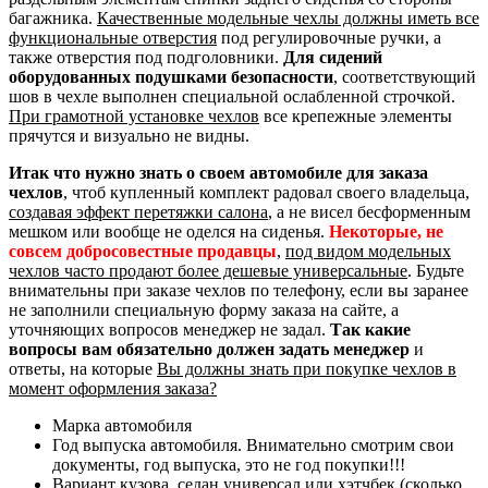
багажника.
Качественные модельные чехлы должны иметь все
функциональные отверстия
под регулировочные ручки, а
также отверстия под подголовники.
Для сидений
оборудованных подушками безопасности
, соответствующий
шов в чехле выполнен специальной ослабленной строчкой.
При грамотной установке чехлов
все крепежные элементы
прячутся и визуально не видны.
Итак что нужно знать о своем автомобиле для заказа
чехлов
, чтоб купленный комплект радовал своего владельца,
создавая эффект перетяжки салона
, а не висел бесформенным
мешком или вообще не оделся на сиденья.
Некоторые, не
совсем добросовестные продавцы
,
под видом модельных
чехлов часто продают более дешевые универсальные
. Будьте
внимательны при заказе чехлов по телефону, если вы заранее
не заполнили специальную форму заказа на сайте, а
уточняющих вопросов менеджер не задал.
Так какие
вопросы вам обязательно должен задать менеджер
и
ответы, на которые
Вы должны знать при покупке чехлов в
момент оформления заказа?
Марка автомобиля
Год выпуска автомобиля. Внимательно смотрим свои
документы, год выпуска, это не год покупки!!!
Вариант кузова, седан универсал или хэтчбек (сколько