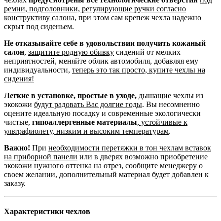
ремни, подголовники, регулирующие ручки согласно
конструктиву салона
, при этом сам крепеж чехла надежно
скрыт под сиденьем.
Не отказывайте себе в удовольствии получить кожаный
салон
,
защитите родную обивку
сидений от мелких
неприятностей, меняйте облик автомобиля, добавляя ему
индивидуальности,
теперь это так просто, купите чехлы на
сидения!
Легкие в установке, простые в уходе,
дышащие чехлы из
экокожи
будут радовать Вас долгие годы
. Вы несомненно
оцените идеальную посадку и современные экологически
чистые,
гипоаллергенные материалы
,
устойчивые к
ультрафиолету, низким и высоким температурам
.
Важно!
При
необходимости перетяжки в тон чехлам вставок
на приборной панели
или в дверях возможно приобретение
экокожи нужного оттенка на отрез, сообщите менеджеру о
своем желании, дополнительный материал будет добавлен к
заказу.
Характеристики чехлов