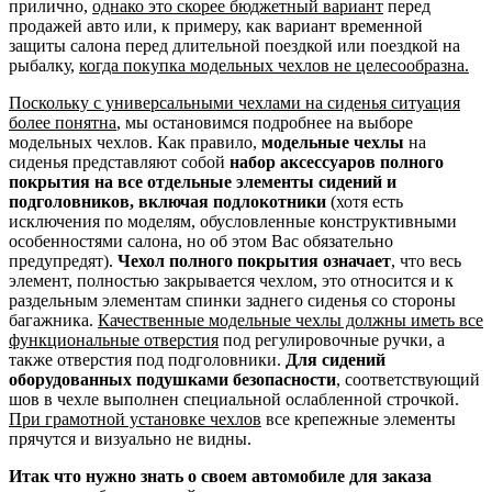
прилично,
однако это скорее бюджетный вариант
перед
продажей авто или, к примеру, как вариант временной
защиты салона перед длительной поездкой или поездкой на
рыбалку,
когда покупка модельных чехлов не целесообразна.
Поскольку с универсальными чехлами на сиденья ситуация
более понятна
, мы остановимся подробнее на выборе
модельных чехлов. Как правило,
модельные чехлы
на
сиденья представляют собой
набор аксессуаров полного
покрытия на все отдельные элементы сидений и
подголовников, включая подлокотники
(хотя есть
исключения по моделям, обусловленные конструктивными
особенностями салона, но об этом Вас обязательно
предупредят).
Чехол полного покрытия означает
, что весь
элемент, полностью закрывается чехлом, это относится и к
раздельным элементам спинки заднего сиденья со стороны
багажника.
Качественные модельные чехлы должны иметь все
функциональные отверстия
под регулировочные ручки, а
также отверстия под подголовники.
Для сидений
оборудованных подушками безопасности
, соответствующий
шов в чехле выполнен специальной ослабленной строчкой.
При грамотной установке чехлов
все крепежные элементы
прячутся и визуально не видны.
Итак что нужно знать о своем автомобиле для заказа