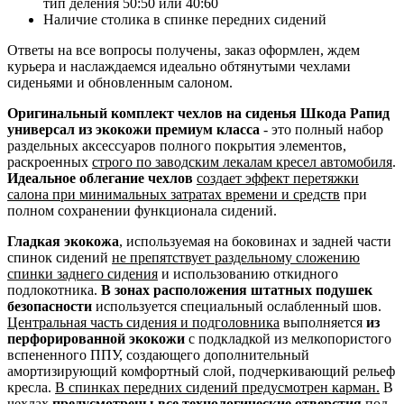
тип деления 50:50 или 40:60
Наличие столика в спинке передних сидений
Ответы на все вопросы получены, заказ оформлен, ждем
курьера и наслаждаемся идеально обтянутыми чехлами
сиденьями и обновленным салоном.
Оригинальный комплект чехлов на сиденья Шкода Рапид
универсал из экокожи премиум класса
- это полный набор
раздельных аксессуаров полного покрытия элементов,
раскроенных
строго по заводским лекалам кресел автомобиля
.
Идеальное облегание чехлов
создает эффект перетяжки
салона при минимальных затратах времени и средств
при
полном сохранении функционала сидений.
Гладкая экокожа
, используемая на боковинах и задней части
спинок сидений
не препятствует раздельному сложению
спинки заднего сидения
и использованию откидного
подлокотника.
В зонах расположения штатных подушек
безопасности
используется специальный ослабленный шов.
Центральная часть сидения и подголовника
выполняется
из
перфорированной экокожи
с подкладкой из мелкопористого
вспененного ППУ, создающего дополнительный
амортизирующий комфортный слой, подчеркивающий рельеф
кресла.
В спинках передних сидений предусмотрен карман.
В
чехлах
предусмотрены все технологические отверстия
под