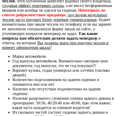
чехлов
, чтоб купленный комплект радовал своего владельца,
создавая эффект перетяжки салона
, а не висел бесформенным
мешком или вообще не оделся на сиденья.
Некоторые, не
совсем добросовестные продавцы
,
под видом модельных
чехлов часто продают более дешевые универсальные
. Будьте
внимательны при заказе чехлов по телефону, если вы заранее
не заполнили специальную форму заказа на сайте, а
уточняющих вопросов менеджер не задал.
Так какие
вопросы вам обязательно должен задать менеджер
и
ответы, на которые
Вы должны знать при покупке чехлов в
момент оформления заказа?
Марка автомобиля
Год выпуска автомобиля. Внимательно смотрим свои
документы, год выпуска, это не год покупки!!!
Вариант кузова, седан универсал или хэтчбек (сколько
дверей)
Количество подголовников на заднем сидении и
снимаются они или нет
Наличие или отсутствие подлокотника на заднем
сидении
Наличие раздельного сложения спинки заднего дивана в
пропорциях: 50:50, 40:20:40 или 40:60, при этом важно,
какая часть находится за спинкой водителя!
Из скольких частей состоит сиденье заднего дивана и