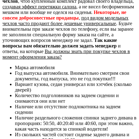
чехлов
, чтоб купленный комплект радовал своего владельца,
создавая эффект перетяжки салона
, а не висел бесформенным
мешком или вообще не оделся на сиденья.
Некоторые, не
совсем добросовестные продавцы
,
под видом модельных
чехлов часто продают более дешевые универсальные
. Будьте
внимательны при заказе чехлов по телефону, если вы заранее
не заполнили специальную форму заказа на сайте, а
уточняющих вопросов менеджер не задал.
Так какие
вопросы вам обязательно должен задать менеджер
и
ответы, на которые
Вы должны знать при покупке чехлов в
момент оформления заказа?
Марка автомобиля
Год выпуска автомобиля. Внимательно смотрим свои
документы, год выпуска, это не год покупки!!!
Вариант кузова, седан универсал или хэтчбек (сколько
дверей)
Количество подголовников на заднем сидении и
снимаются они или нет
Наличие или отсутствие подлокотника на заднем
сидении
Наличие раздельного сложения спинки заднего дивана в
пропорциях: 50:50, 40:20:40 или 40:60, при этом важно,
какая часть находится за спинкой водителя!
Из скольких частей состоит сиденье заднего дивана и