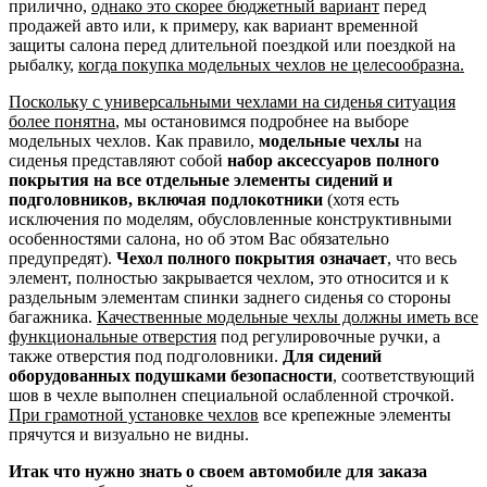
прилично,
однако это скорее бюджетный вариант
перед
продажей авто или, к примеру, как вариант временной
защиты салона перед длительной поездкой или поездкой на
рыбалку,
когда покупка модельных чехлов не целесообразна.
Поскольку с универсальными чехлами на сиденья ситуация
более понятна
, мы остановимся подробнее на выборе
модельных чехлов. Как правило,
модельные чехлы
на
сиденья представляют собой
набор аксессуаров полного
покрытия на все отдельные элементы сидений и
подголовников, включая подлокотники
(хотя есть
исключения по моделям, обусловленные конструктивными
особенностями салона, но об этом Вас обязательно
предупредят).
Чехол полного покрытия означает
, что весь
элемент, полностью закрывается чехлом, это относится и к
раздельным элементам спинки заднего сиденья со стороны
багажника.
Качественные модельные чехлы должны иметь все
функциональные отверстия
под регулировочные ручки, а
также отверстия под подголовники.
Для сидений
оборудованных подушками безопасности
, соответствующий
шов в чехле выполнен специальной ослабленной строчкой.
При грамотной установке чехлов
все крепежные элементы
прячутся и визуально не видны.
Итак что нужно знать о своем автомобиле для заказа