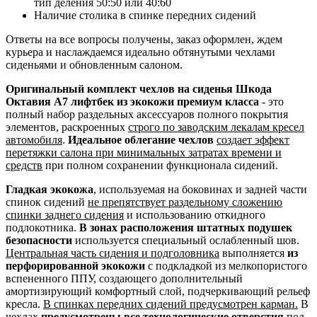
тип деления 50:50 или 40:60
Наличие столика в спинке передних сидений
Ответы на все вопросы получены, заказ оформлен, ждем
курьера и наслаждаемся идеально обтянутыми чехлами
сиденьями и обновленным салоном.
Оригинальный комплект чехлов на сиденья Шкода
Октавия А7 лифтбек из экокожи премиум класса
- это
полный набор раздельных аксессуаров полного покрытия
элементов, раскроенных
строго по заводским лекалам кресел
автомобиля
.
Идеальное облегание чехлов
создает эффект
перетяжки салона при минимальных затратах времени и
средств
при полном сохранении функционала сидений.
Гладкая экокожа
, используемая на боковинах и задней части
спинок сидений
не препятствует раздельному сложению
спинки заднего сидения
и использованию откидного
подлокотника.
В зонах расположения штатных подушек
безопасности
используется специальный ослабленный шов.
Центральная часть сидения и подголовника
выполняется
из
перфорированной экокожи
с подкладкой из мелкопористого
вспененного ППУ, создающего дополнительный
амортизирующий комфортный слой, подчеркивающий рельеф
кресла.
В спинках передних сидений предусмотрен карман.
В
чехлах
предусмотрены все технологические отверстия
под