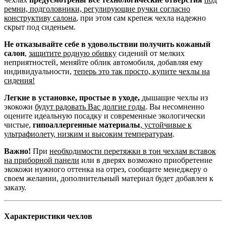
ремни, подголовники, регулирующие ручки согласно
конструктиву салона
, при этом сам крепеж чехла надежно
скрыт под сиденьем.
Не отказывайте себе в удовольствии получить кожаный
салон
,
защитите родную обивку
сидений от мелких
неприятностей, меняйте облик автомобиля, добавляя ему
индивидуальности,
теперь это так просто, купите чехлы на
сидения!
Легкие в установке, простые в уходе,
дышащие чехлы из
экокожи
будут радовать Вас долгие годы
. Вы несомненно
оцените идеальную посадку и современные экологически
чистые,
гипоаллергенные материалы
,
устойчивые к
ультрафиолету, низким и высоким температурам
.
Важно!
При
необходимости перетяжки в тон чехлам вставок
на приборной панели
или в дверях возможно приобретение
экокожи нужного оттенка на отрез, сообщите менеджеру о
своем желании, дополнительный материал будет добавлен к
заказу.
Характеристики чехлов