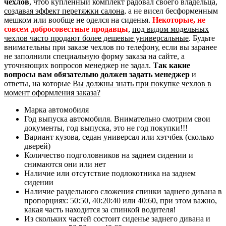
чехлов
, чтоб купленный комплект радовал своего владельца,
создавая эффект перетяжки салона
, а не висел бесформенным
мешком или вообще не оделся на сиденья.
Некоторые, не
совсем добросовестные продавцы
,
под видом модельных
чехлов часто продают более дешевые универсальные
. Будьте
внимательны при заказе чехлов по телефону, если вы заранее
не заполнили специальную форму заказа на сайте, а
уточняющих вопросов менеджер не задал.
Так какие
вопросы вам обязательно должен задать менеджер
и
ответы, на которые
Вы должны знать при покупке чехлов в
момент оформления заказа?
Марка автомобиля
Год выпуска автомобиля. Внимательно смотрим свои
документы, год выпуска, это не год покупки!!!
Вариант кузова, седан универсал или хэтчбек (сколько
дверей)
Количество подголовников на заднем сидении и
снимаются они или нет
Наличие или отсутствие подлокотника на заднем
сидении
Наличие раздельного сложения спинки заднего дивана в
пропорциях: 50:50, 40:20:40 или 40:60, при этом важно,
какая часть находится за спинкой водителя!
Из скольких частей состоит сиденье заднего дивана и