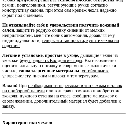
ремни, подголовники, регулирующие ручки согласно
конструктиву салона
, при этом сам крепеж чехла надежно
скрыт под сиденьем.
Не отказывайте себе в удовольствии получить кожаный
салон
,
защитите родную обивку
сидений от мелких
неприятностей, меняйте облик автомобиля, добавляя ему
индивидуальности,
теперь это так просто, купите чехлы на
сидения!
Легкие в установке, простые в уходе,
дышащие чехлы из
экокожи
будут радовать Вас долгие годы
. Вы несомненно
оцените идеальную посадку и современные экологически
чистые,
гипоаллергенные материалы
,
устойчивые к
ультрафиолету, низким и высоким температурам
.
Важно!
При
необходимости перетяжки в тон чехлам вставок
на приборной панели
или в дверях возможно приобретение
экокожи нужного оттенка на отрез, сообщите менеджеру о
своем желании, дополнительный материал будет добавлен к
заказу.
Характеристики чехлов