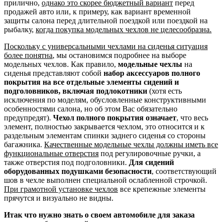
прилично,
однако это скорее бюджетный вариант
перед
продажей авто или, к примеру, как вариант временной
защиты салона перед длительной поездкой или поездкой на
рыбалку,
когда покупка модельных чехлов не целесообразна.
Поскольку с универсальными чехлами на сиденья ситуация
более понятна
, мы остановимся подробнее на выборе
модельных чехлов. Как правило,
модельные чехлы
на
сиденья представляют собой
набор аксессуаров полного
покрытия на все отдельные элементы сидений и
подголовников, включая подлокотники
(хотя есть
исключения по моделям, обусловленные конструктивными
особенностями салона, но об этом Вас обязательно
предупредят).
Чехол полного покрытия означает
, что весь
элемент, полностью закрывается чехлом, это относится и к
раздельным элементам спинки заднего сиденья со стороны
багажника.
Качественные модельные чехлы должны иметь все
функциональные отверстия
под регулировочные ручки, а
также отверстия под подголовники.
Для сидений
оборудованных подушками безопасности
, соответствующий
шов в чехле выполнен специальной ослабленной строчкой.
При грамотной установке чехлов
все крепежные элементы
прячутся и визуально не видны.
Итак что нужно знать о своем автомобиле для заказа