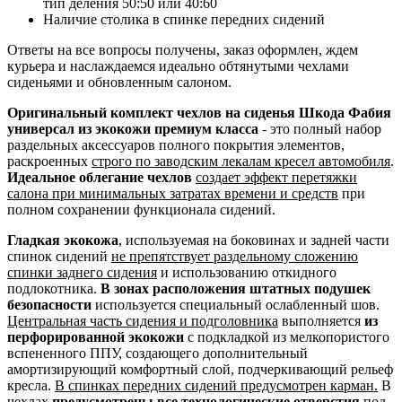
тип деления 50:50 или 40:60
Наличие столика в спинке передних сидений
Ответы на все вопросы получены, заказ оформлен, ждем
курьера и наслаждаемся идеально обтянутыми чехлами
сиденьями и обновленным салоном.
Оригинальный комплект чехлов на сиденья Шкода Фабия
универсал из экокожи премиум класса
- это полный набор
раздельных аксессуаров полного покрытия элементов,
раскроенных
строго по заводским лекалам кресел автомобиля
.
Идеальное облегание чехлов
создает эффект перетяжки
салона при минимальных затратах времени и средств
при
полном сохранении функционала сидений.
Гладкая экокожа
, используемая на боковинах и задней части
спинок сидений
не препятствует раздельному сложению
спинки заднего сидения
и использованию откидного
подлокотника.
В зонах расположения штатных подушек
безопасности
используется специальный ослабленный шов.
Центральная часть сидения и подголовника
выполняется
из
перфорированной экокожи
с подкладкой из мелкопористого
вспененного ППУ, создающего дополнительный
амортизирующий комфортный слой, подчеркивающий рельеф
кресла.
В спинках передних сидений предусмотрен карман.
В
чехлах
предусмотрены все технологические отверстия
под