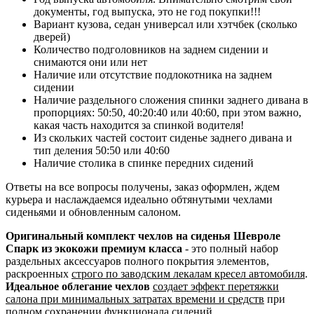
документы, год выпуска, это не год покупки!!!
Вариант кузова, седан универсал или хэтчбек (сколько
дверей)
Количество подголовников на заднем сидении и
снимаются они или нет
Наличие или отсутствие подлокотника на заднем
сидении
Наличие раздельного сложения спинки заднего дивана в
пропорциях: 50:50, 40:20:40 или 40:60, при этом важно,
какая часть находится за спинкой водителя!
Из скольких частей состоит сиденье заднего дивана и
тип деления 50:50 или 40:60
Наличие столика в спинке передних сидений
Ответы на все вопросы получены, заказ оформлен, ждем
курьера и наслаждаемся идеально обтянутыми чехлами
сиденьями и обновленным салоном.
Оригинальный комплект чехлов на сиденья Шевроле
Спарк из экокожи премиум класса
- это полный набор
раздельных аксессуаров полного покрытия элементов,
раскроенных
строго по заводским лекалам кресел автомобиля
.
Идеальное облегание чехлов
создает эффект перетяжки
салона при минимальных затратах времени и средств
при
полном сохранении функционала сидений.