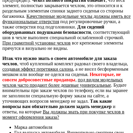
предупредят).
Чехол полного покрытия означает
, что весь
элемент, полностью закрывается чехлом, это относится и к
раздельным элементам спинки заднего сиденья со стороны
багажника.
Качественные модельные чехлы должны иметь все
функциональные отверстия
под регулировочные ручки, а
также отверстия под подголовники.
Для сидений
оборудованных подушками безопасности
, соответствующий
шов в чехле выполнен специальной ослабленной строчкой.
При грамотной установке чехлов
все крепежные элементы
прячутся и визуально не видны.
Итак что нужно знать о своем автомобиле для заказа
чехлов
, чтоб купленный комплект радовал своего владельца,
создавая эффект перетяжки салона
, а не висел бесформенным
мешком или вообще не оделся на сиденья.
Некоторые, не
совсем добросовестные продавцы
,
под видом модельных
чехлов часто продают более дешевые универсальные
. Будьте
внимательны при заказе чехлов по телефону, если вы заранее
не заполнили специальную форму заказа на сайте, а
уточняющих вопросов менеджер не задал.
Так какие
вопросы вам обязательно должен задать менеджер
и
ответы, на которые
Вы должны знать при покупке чехлов в
момент оформления заказа?
Марка автомобиля
Год выпуска автомобиля. Внимательно смотрим свои