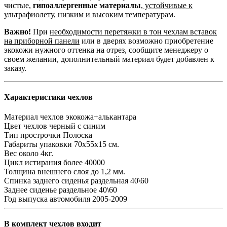
чистые,
гипоаллергенные материалы
,
устойчивые к
ультрафиолету, низким и высоким температурам
.
Важно!
При
необходимости перетяжки в тон чехлам вставок
на приборной панели
или в дверях возможно приобретение
экокожи нужного оттенка на отрез, сообщите менеджеру о
своем желании, дополнительный материал будет добавлен к
заказу.
Характеристики чехлов
Материал чехлов
экокожа+алькантара
Цвет чехлов
черный с синим
Тип прострочки
Полоска
Габариты упаковки
70х55х15 см.
Вес
около 4кг.
Цикл истирания
более 40000
Толщина внешнего слоя
до 1,2 мм.
Спинка заднего сиденья
раздельная 40\60
Заднее сиденье
раздельное 40\60
Год выпуска автомобиля
2005-2009
В комплект чехлов входит