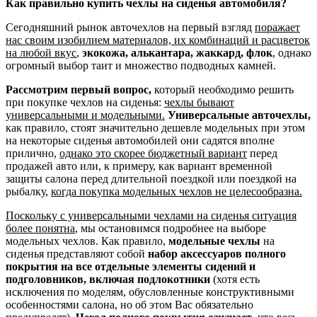
Как правильно купить чехлы на сиденья автомобиля?
Сегодняшний рынок авточехлов на первый взгляд
поражает
нас своим изобилием материалов, их комбинаций и расцветок
на любой вкус
,
экокожа, алькантара, жаккард, флок
, однако
огромный выбор таит и множество подводных камней.
Рассмотрим первый вопрос,
который необходимо решить
при покупке чехлов на сиденья:
чехлы бывают
универсальными и модельными.
Универсальные авточехлы,
как правило, стоят значительно дешевле модельных при этом
на некоторые сиденья автомобилей они садятся вполне
прилично,
однако это скорее бюджетный вариант
перед
продажей авто или, к примеру, как вариант временной
защиты салона перед длительной поездкой или поездкой на
рыбалку,
когда покупка модельных чехлов не целесообразна.
Поскольку с универсальными чехлами на сиденья ситуация
более понятна
, мы остановимся подробнее на выборе
модельных чехлов. Как правило,
модельные чехлы
на
сиденья представляют собой
набор аксессуаров полного
покрытия на все отдельные элементы сидений и
подголовников, включая подлокотники
(хотя есть
исключения по моделям, обусловленные конструктивными
особенностями салона, но об этом Вас обязательно