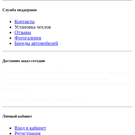
Служба поддержки
Контакты
Установка чехлов
Отзывы
Фотогалереи
Бренды автомобилей
Доставим заказ сегодня
Доставим по Москве автомобильные чехлы и авто аксессуары
в день заказа, или на следующий день после заказа,
собственной курьерской службой. Приятных Вам покупок на
Mir-moto.ru!
Copyright © "Мир-мото" 2008-2022 год.
Личный кабинет
Вход в кабинет
Регистрация