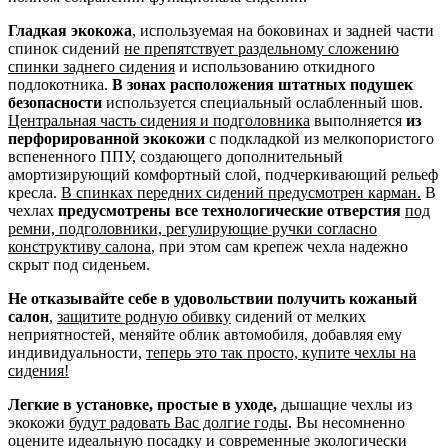
Гладкая экокожа
, используемая на боковинах и задней части
спинок сидений
не препятствует раздельному сложению
спинки заднего сидения
и использованию откидного
подлокотника.
В зонах расположения штатных подушек
безопасности
используется специальный ослабленный шов.
Центральная часть сидения и подголовника
выполняется
из
перфорированной экокожи
с подкладкой из мелкопористого
вспененного ППУ, создающего дополнительный
амортизирующий комфортный слой, подчеркивающий рельеф
кресла.
В спинках передних сидений предусмотрен карман.
В
чехлах
предусмотрены все технологические отверстия
под
ремни, подголовники, регулирующие ручки согласно
конструктиву салона
, при этом сам крепеж чехла надежно
скрыт под сиденьем.
Не отказывайте себе в удовольствии получить кожаный
салон
,
защитите родную обивку
сидений от мелких
неприятностей, меняйте облик автомобиля, добавляя ему
индивидуальности,
теперь это так просто, купите чехлы на
сидения!
Легкие в установке, простые в уходе,
дышащие чехлы из
экокожи
будут радовать Вас долгие годы
. Вы несомненно
оцените идеальную посадку и современные экологически