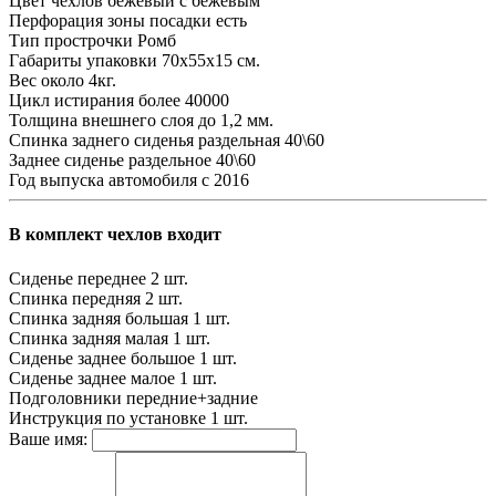
Цвет чехлов
бежевый с бежевым
Перфорация зоны посадки
есть
Тип прострочки
Ромб
Габариты упаковки
70х55х15 см.
Вес
около 4кг.
Цикл истирания
более 40000
Толщина внешнего слоя
до 1,2 мм.
Спинка заднего сиденья
раздельная 40\60
Заднее сиденье
раздельное 40\60
Год выпуска автомобиля
с 2016
В комплект чехлов входит
Сиденье переднее
2 шт.
Спинка передняя
2 шт.
Спинка задняя большая
1 шт.
Спинка задняя малая
1 шт.
Сиденье заднее большое
1 шт.
Сиденье заднее малое
1 шт.
Подголовники
передние+задние
Инструкция по установке
1 шт.
Ваше имя: