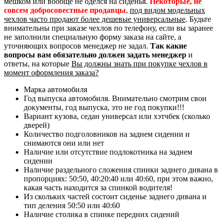
мешком или вообще не оделся на сиденья.
Некоторые, не
совсем добросовестные продавцы
,
под видом модельных
чехлов часто продают более дешевые универсальные
. Будьте
внимательны при заказе чехлов по телефону, если вы заранее
не заполнили специальную форму заказа на сайте, а
уточняющих вопросов менеджер не задал.
Так какие
вопросы вам обязательно должен задать менеджер
и
ответы, на которые
Вы должны знать при покупке чехлов в
момент оформления заказа?
Марка автомобиля
Год выпуска автомобиля. Внимательно смотрим свои
документы, год выпуска, это не год покупки!!!
Вариант кузова, седан универсал или хэтчбек (сколько
дверей)
Количество подголовников на заднем сидении и
снимаются они или нет
Наличие или отсутствие подлокотника на заднем
сидении
Наличие раздельного сложения спинки заднего дивана в
пропорциях: 50:50, 40:20:40 или 40:60, при этом важно,
какая часть находится за спинкой водителя!
Из скольких частей состоит сиденье заднего дивана и
тип деления 50:50 или 40:60
Наличие столика в спинке передних сидений