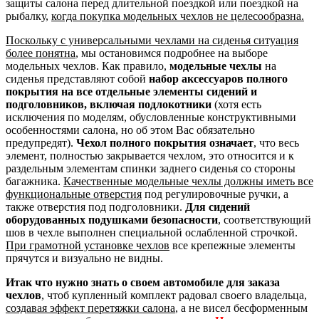
защиты салона перед длительной поездкой или поездкой на
рыбалку,
когда покупка модельных чехлов не целесообразна.
Поскольку с универсальными чехлами на сиденья ситуация
более понятна
, мы остановимся подробнее на выборе
модельных чехлов. Как правило,
модельные чехлы
на
сиденья представляют собой
набор аксессуаров полного
покрытия на все отдельные элементы сидений и
подголовников, включая подлокотники
(хотя есть
исключения по моделям, обусловленные конструктивными
особенностями салона, но об этом Вас обязательно
предупредят).
Чехол полного покрытия означает
, что весь
элемент, полностью закрывается чехлом, это относится и к
раздельным элементам спинки заднего сиденья со стороны
багажника.
Качественные модельные чехлы должны иметь все
функциональные отверстия
под регулировочные ручки, а
также отверстия под подголовники.
Для сидений
оборудованных подушками безопасности
, соответствующий
шов в чехле выполнен специальной ослабленной строчкой.
При грамотной установке чехлов
все крепежные элементы
прячутся и визуально не видны.
Итак что нужно знать о своем автомобиле для заказа
чехлов
, чтоб купленный комплект радовал своего владельца,
создавая эффект перетяжки салона
, а не висел бесформенным