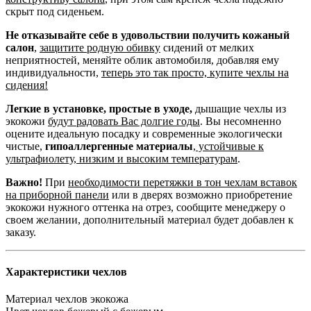
скрыт под сиденьем.
Не отказывайте себе в удовольствии получить кожаный
салон
,
защитите родную обивку
сидений от мелких
неприятностей, меняйте облик автомобиля, добавляя ему
индивидуальности,
теперь это так просто, купите чехлы на
сидения!
Легкие в установке, простые в уходе,
дышащие чехлы из
экокожи
будут радовать Вас долгие годы
. Вы несомненно
оцените идеальную посадку и современные экологически
чистые,
гипоаллергенные материалы
,
устойчивые к
ультрафиолету, низким и высоким температурам
.
Важно!
При
необходимости перетяжки в тон чехлам вставок
на приборной панели
или в дверях возможно приобретение
экокожи нужного оттенка на отрез, сообщите менеджеру о
своем желании, дополнительный материал будет добавлен к
заказу.
Характеристики чехлов
Материал чехлов
экокожа