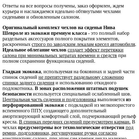
Ответы на все вопросы получены, заказ оформлен, ждем
курьера и наслаждаемся идеально обтянутыми чехлами
сиденьями и обновленным салоном.
Оригинальный комплект чехлов на сиденья Нива
Шевроле из экокожи премиум класса
- это полный набор
раздельных аксессуаров полного покрытия элементов,
раскроенных
строго по заводским лекалам кресел автомобиля
.
Идеальное облегание чехлов
создает эффект перетяжки
салона при минимальных затратах времени и средств
при
полном сохранении функционала сидений.
Гладкая экокожа
, используемая на боковинах и задней части
спинок сидений
не препятствует раздельному сложению
спинки заднего сидения
и использованию откидного
подлокотника.
В зонах расположения штатных подушек
безопасности
используется специальный ослабленный шов.
Центральная часть сидения и подголовника
выполняется
из
перфорированной экокожи
с подкладкой из мелкопористого
вспененного ППУ, создающего дополнительный
амортизирующий комфортный слой, подчеркивающий рельеф
кресла.
В спинках передних сидений предусмотрен карман.
В
чехлах
предусмотрены все технологические отверстия
под
ремни, подголовники, регулирующие ручки согласно
конструктиву салона
, при этом сам крепеж чехла надежно