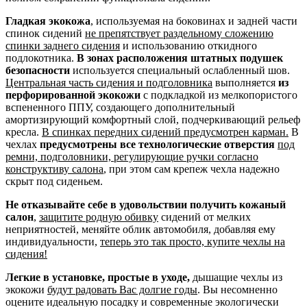
Гладкая экокожа
, используемая на боковинах и задней части
спинок сидений
не препятствует раздельному сложению
спинки заднего сидения
и использованию откидного
подлокотника.
В зонах расположения штатных подушек
безопасности
используется специальный ослабленный шов.
Центральная часть сидения и подголовника
выполняется
из
перфорированной экокожи
с подкладкой из мелкопористого
вспененного ППУ, создающего дополнительный
амортизирующий комфортный слой, подчеркивающий рельеф
кресла.
В спинках передних сидений предусмотрен карман.
В
чехлах
предусмотрены все технологические отверстия
под
ремни, подголовники, регулирующие ручки согласно
конструктиву салона
, при этом сам крепеж чехла надежно
скрыт под сиденьем.
Не отказывайте себе в удовольствии получить кожаный
салон
,
защитите родную обивку
сидений от мелких
неприятностей, меняйте облик автомобиля, добавляя ему
индивидуальности,
теперь это так просто, купите чехлы на
сидения!
Легкие в установке, простые в уходе,
дышащие чехлы из
экокожи
будут радовать Вас долгие годы
. Вы несомненно
оцените идеальную посадку и современные экологически