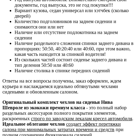
документы, год выпуска, это не год покупки!!!
Вариант кузова, седан универсал или хэтчбек (сколько
дверей)
Количество подголовников на заднем сидении и
снимаются они или нет
Наличие или отсутствие подлокотника на заднем
сидении
Наличие раздельного сложения спинки заднего дивана в
пропорциях: 50:50, 40:20:40 или 40:60, при этом важно,
какая часть находится за спинкой водителя!
Из скольких частей состоит сиденье заднего дивана и
тип деления 50:50 или 40:60
Наличие столика в спинке передних сидений
Ответы на все вопросы получены, заказ оформлен, ждем
курьера и наслаждаемся идеально обтянутыми чехлами
сиденьями и обновленным салоном.
Оригинальный комплект чехлов на сиденья Нива
Шевроле из экокожи премиум класса
- это полный набор
раздельных аксессуаров полного покрытия элементов,
раскроенных
строго по заводским лекалам кресел автомобиля
.
Идеальное облегание чехлов
создает эффект перетяжки
салона при минимальных затратах времени и средств
при
полном сохранении функционала сидений.