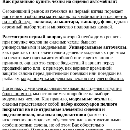
Как правильно купить чехлы на сиденья автомобиля?
Сегодняшний рынок авточехлов на первый взгляд
поражает
нас своим изобилием материалов, их комбинаций и расцветок
на любой вкус
,
экокожа, алькантара, жаккард, флок
, однако
огромный выбор таит и множество подводных камней.
Рассмотрим первый вопрос,
который необходимо решить
при покупке чехлов на сиденья:
чехлы бывают
универсальными и модельными.
Универсальные авточехлы,
как правило, стоят значительно дешевле модельных при этом
на некоторые сиденья автомобилей они садятся вполне
прилично,
однако это скорее бюджетный вариант
перед
продажей авто или, к примеру, как вариант временной
защиты салона перед длительной поездкой или поездкой на
рыбалку,
когда покупка модельных чехлов не целесообразна.
Поскольку с универсальными чехлами на сиденья ситуация
более понятна
, мы остановимся подробнее на выборе
модельных чехлов. Как правило,
модельные чехлы
на
сиденья представляют собой
набор аксессуаров полного
покрытия на все отдельные элементы сидений и
подголовников, включая подлокотники
(хотя есть
исключения по моделям, обусловленные конструктивными
особенностями салона, но об этом Вас обязательно