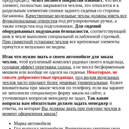
предупредят).
Чехол полного покрытия означает
, что весь
элемент, полностью закрывается чехлом, это относится и к
раздельным элементам спинки заднего сиденья со стороны
багажника.
Качественные модельные чехлы должны иметь все
функциональные отверстия
под регулировочные ручки, а
также отверстия под подголовники.
Для сидений
оборудованных подушками безопасности
, соответствующий
шов в чехле выполнен специальной ослабленной строчкой.
При грамотной установке чехлов
все крепежные элементы
прячутся и визуально не видны.
Итак что нужно знать о своем автомобиле для заказа
чехлов
, чтоб купленный комплект радовал своего владельца,
создавая эффект перетяжки салона
, а не висел бесформенным
мешком или вообще не оделся на сиденья.
Некоторые, не
совсем добросовестные продавцы
,
под видом модельных
чехлов часто продают более дешевые универсальные
. Будьте
внимательны при заказе чехлов по телефону, если вы заранее
не заполнили специальную форму заказа на сайте, а
уточняющих вопросов менеджер не задал.
Так какие
вопросы вам обязательно должен задать менеджер
и
ответы, на которые
Вы должны знать при покупке чехлов в
момент оформления заказа?
Марка автомобиля
Год выпуска автомобиля. Внимательно смотрим свои