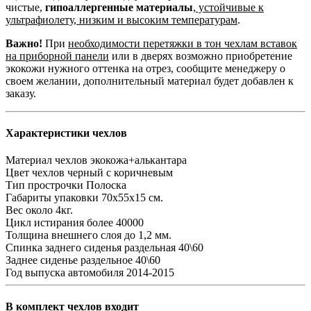
чистые,
гипоаллергенные материалы
,
устойчивые к
ультрафиолету, низким и высоким температурам
.
Важно!
При
необходимости перетяжки в тон чехлам вставок
на приборной панели
или в дверях возможно приобретение
экокожи нужного оттенка на отрез, сообщите менеджеру о
своем желании, дополнительный материал будет добавлен к
заказу.
Характеристики чехлов
Материал чехлов
экокожа+алькантара
Цвет чехлов
черный с коричневым
Тип прострочки
Полоска
Габариты упаковки
70х55х15 см.
Вес
около 4кг.
Цикл истирания
более 40000
Толщина внешнего слоя
до 1,2 мм.
Спинка заднего сиденья
раздельная 40\60
Заднее сиденье
раздельное 40\60
Год выпуска автомобиля
2014-2015
В комплект чехлов входит