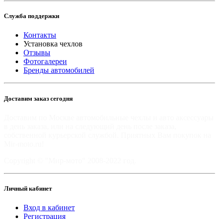
Служба поддержки
Контакты
Установка чехлов
Отзывы
Фотогалереи
Бренды автомобилей
Доставим заказ сегодня
Доставим по Москве автомобильные чехлы и авто аксессуары
в день заказа, или на следующий день после заказа,
собственной курьерской службой. Приятных Вам покупок на
Mir-moto.ru!
Copyright © "Мир-мото" 2008-2022 год.
Личный кабинет
Вход в кабинет
Регистрация