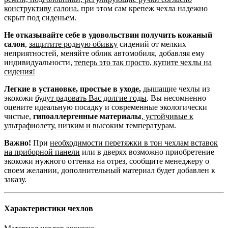
конструктиву салона
, при этом сам крепеж чехла надежно
скрыт под сиденьем.
Не отказывайте себе в удовольствии получить кожаный
салон
,
защитите родную обивку
сидений от мелких
неприятностей, меняйте облик автомобиля, добавляя ему
индивидуальности,
теперь это так просто, купите чехлы на
сидения!
Легкие в установке, простые в уходе,
дышащие чехлы из
экокожи
будут радовать Вас долгие годы
. Вы несомненно
оцените идеальную посадку и современные экологически
чистые,
гипоаллергенные материалы
,
устойчивые к
ультрафиолету, низким и высоким температурам
.
Важно!
При
необходимости перетяжки в тон чехлам вставок
на приборной панели
или в дверях возможно приобретение
экокожи нужного оттенка на отрез, сообщите менеджеру о
своем желании, дополнительный материал будет добавлен к
заказу.
Характеристики чехлов