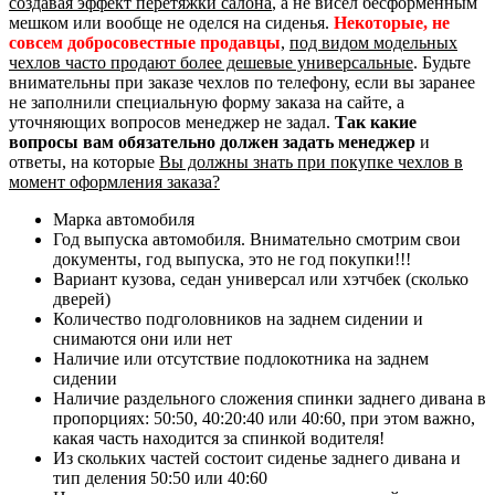
создавая эффект перетяжки салона
, а не висел бесформенным
мешком или вообще не оделся на сиденья.
Некоторые, не
совсем добросовестные продавцы
,
под видом модельных
чехлов часто продают более дешевые универсальные
. Будьте
внимательны при заказе чехлов по телефону, если вы заранее
не заполнили специальную форму заказа на сайте, а
уточняющих вопросов менеджер не задал.
Так какие
вопросы вам обязательно должен задать менеджер
и
ответы, на которые
Вы должны знать при покупке чехлов в
момент оформления заказа?
Марка автомобиля
Год выпуска автомобиля. Внимательно смотрим свои
документы, год выпуска, это не год покупки!!!
Вариант кузова, седан универсал или хэтчбек (сколько
дверей)
Количество подголовников на заднем сидении и
снимаются они или нет
Наличие или отсутствие подлокотника на заднем
сидении
Наличие раздельного сложения спинки заднего дивана в
пропорциях: 50:50, 40:20:40 или 40:60, при этом важно,
какая часть находится за спинкой водителя!
Из скольких частей состоит сиденье заднего дивана и
тип деления 50:50 или 40:60