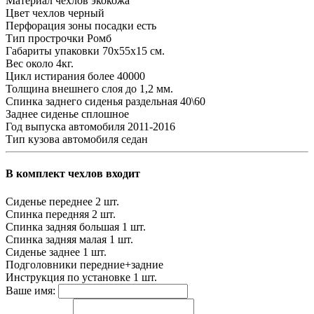
Материал чехлов
экокожа
Цвет чехлов
черный
Перфорация зоны посадки
есть
Тип прострочки
Ромб
Габариты упаковки
70х55х15 см.
Вес
около 4кг.
Цикл истирания
более 40000
Толщина внешнего слоя
до 1,2 мм.
Спинка заднего сиденья
раздельная 40\60
Заднее сиденье
сплошное
Год выпуска автомобиля
2011-2016
Тип кузова автомобиля
седан
В комплект чехлов входит
Сиденье переднее
2 шт.
Спинка передняя
2 шт.
Спинка задняя большая
1 шт.
Спинка задняя малая
1 шт.
Сиденье заднее
1 шт.
Подголовники
передние+задние
Инструкция по установке
1 шт.
Ваше имя: