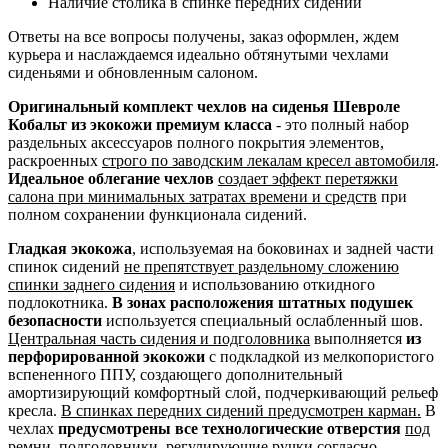
Наличие столика в спинке передних сидений
Ответы на все вопросы получены, заказ оформлен, ждем
курьера и наслаждаемся идеально обтянутыми чехлами
сиденьями и обновленным салоном.
Оригинальный комплект чехлов на сиденья Шевроле
Кобальт из экокожи премиум класса
- это полный набор
раздельных аксессуаров полного покрытия элементов,
раскроенных
строго по заводским лекалам кресел автомобиля
.
Идеальное облегание чехлов
создает эффект перетяжки
салона при минимальных затратах времени и средств
при
полном сохранении функционала сидений.
Гладкая экокожа
, используемая на боковинах и задней части
спинок сидений
не препятствует раздельному сложению
спинки заднего сидения
и использованию откидного
подлокотника.
В зонах расположения штатных подушек
безопасности
используется специальный ослабленный шов.
Центральная часть сидения и подголовника
выполняется
из
перфорированной экокожи
с подкладкой из мелкопористого
вспененного ППУ, создающего дополнительный
амортизирующий комфортный слой, подчеркивающий рельеф
кресла.
В спинках передних сидений предусмотрен карман.
В
чехлах
предусмотрены все технологические отверстия
под
ремни, подголовники, регулирующие ручки согласно