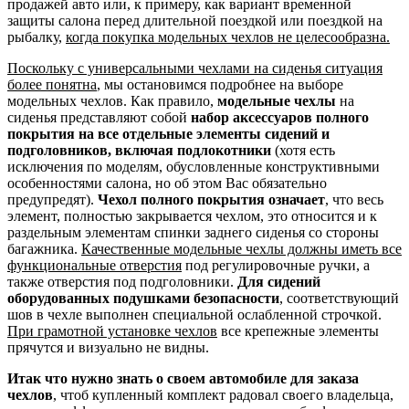
продажей авто или, к примеру, как вариант временной
защиты салона перед длительной поездкой или поездкой на
рыбалку,
когда покупка модельных чехлов не целесообразна.
Поскольку с универсальными чехлами на сиденья ситуация
более понятна
, мы остановимся подробнее на выборе
модельных чехлов. Как правило,
модельные чехлы
на
сиденья представляют собой
набор аксессуаров полного
покрытия на все отдельные элементы сидений и
подголовников, включая подлокотники
(хотя есть
исключения по моделям, обусловленные конструктивными
особенностями салона, но об этом Вас обязательно
предупредят).
Чехол полного покрытия означает
, что весь
элемент, полностью закрывается чехлом, это относится и к
раздельным элементам спинки заднего сиденья со стороны
багажника.
Качественные модельные чехлы должны иметь все
функциональные отверстия
под регулировочные ручки, а
также отверстия под подголовники.
Для сидений
оборудованных подушками безопасности
, соответствующий
шов в чехле выполнен специальной ослабленной строчкой.
При грамотной установке чехлов
все крепежные элементы
прячутся и визуально не видны.
Итак что нужно знать о своем автомобиле для заказа
чехлов
, чтоб купленный комплект радовал своего владельца,