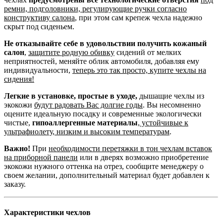
ремни, подголовники, регулирующие ручки согласно
конструктиву салона
, при этом сам крепеж чехла надежно
скрыт под сиденьем.
Не отказывайте себе в удовольствии получить кожаный
салон
,
защитите родную обивку
сидений от мелких
неприятностей, меняйте облик автомобиля, добавляя ему
индивидуальности,
теперь это так просто, купите чехлы на
сидения!
Легкие в установке, простые в уходе,
дышащие чехлы из
экокожи
будут радовать Вас долгие годы
. Вы несомненно
оцените идеальную посадку и современные экологически
чистые,
гипоаллергенные материалы
,
устойчивые к
ультрафиолету, низким и высоким температурам
.
Важно!
При
необходимости перетяжки в тон чехлам вставок
на приборной панели
или в дверях возможно приобретение
экокожи нужного оттенка на отрез, сообщите менеджеру о
своем желании, дополнительный материал будет добавлен к
заказу.
Характеристики чехлов