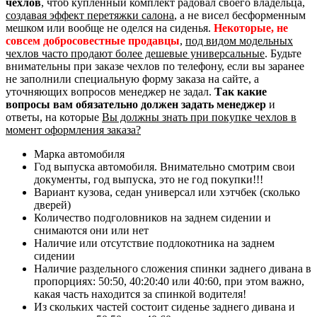
чехлов
, чтоб купленный комплект радовал своего владельца,
создавая эффект перетяжки салона
, а не висел бесформенным
мешком или вообще не оделся на сиденья.
Некоторые, не
совсем добросовестные продавцы
,
под видом модельных
чехлов часто продают более дешевые универсальные
. Будьте
внимательны при заказе чехлов по телефону, если вы заранее
не заполнили специальную форму заказа на сайте, а
уточняющих вопросов менеджер не задал.
Так какие
вопросы вам обязательно должен задать менеджер
и
ответы, на которые
Вы должны знать при покупке чехлов в
момент оформления заказа?
Марка автомобиля
Год выпуска автомобиля. Внимательно смотрим свои
документы, год выпуска, это не год покупки!!!
Вариант кузова, седан универсал или хэтчбек (сколько
дверей)
Количество подголовников на заднем сидении и
снимаются они или нет
Наличие или отсутствие подлокотника на заднем
сидении
Наличие раздельного сложения спинки заднего дивана в
пропорциях: 50:50, 40:20:40 или 40:60, при этом важно,
какая часть находится за спинкой водителя!
Из скольких частей состоит сиденье заднего дивана и