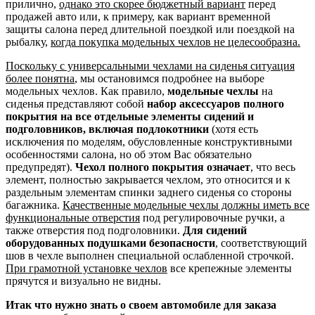
прилично,
однако это скорее бюджетный вариант
перед
продажей авто или, к примеру, как вариант временной
защиты салона перед длительной поездкой или поездкой на
рыбалку,
когда покупка модельных чехлов не целесообразна.
Поскольку с универсальными чехлами на сиденья ситуация
более понятна
, мы остановимся подробнее на выборе
модельных чехлов. Как правило,
модельные чехлы
на
сиденья представляют собой
набор аксессуаров полного
покрытия на все отдельные элементы сидений и
подголовников, включая подлокотники
(хотя есть
исключения по моделям, обусловленные конструктивными
особенностями салона, но об этом Вас обязательно
предупредят).
Чехол полного покрытия означает
, что весь
элемент, полностью закрывается чехлом, это относится и к
раздельным элементам спинки заднего сиденья со стороны
багажника.
Качественные модельные чехлы должны иметь все
функциональные отверстия
под регулировочные ручки, а
также отверстия под подголовники.
Для сидений
оборудованных подушками безопасности
, соответствующий
шов в чехле выполнен специальной ослабленной строчкой.
При грамотной установке чехлов
все крепежные элементы
прячутся и визуально не видны.
Итак что нужно знать о своем автомобиле для заказа