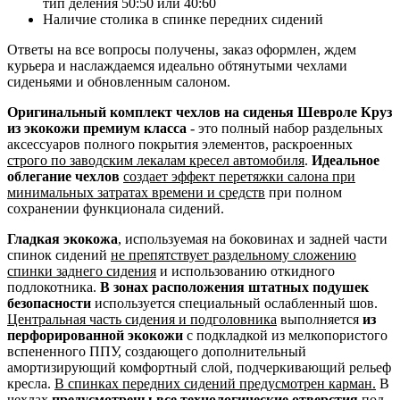
тип деления 50:50 или 40:60
Наличие столика в спинке передних сидений
Ответы на все вопросы получены, заказ оформлен, ждем
курьера и наслаждаемся идеально обтянутыми чехлами
сиденьями и обновленным салоном.
Оригинальный комплект чехлов на сиденья Шевроле Круз
из экокожи премиум класса
- это полный набор раздельных
аксессуаров полного покрытия элементов, раскроенных
строго по заводским лекалам кресел автомобиля
.
Идеальное
облегание чехлов
создает эффект перетяжки салона при
минимальных затратах времени и средств
при полном
сохранении функционала сидений.
Гладкая экокожа
, используемая на боковинах и задней части
спинок сидений
не препятствует раздельному сложению
спинки заднего сидения
и использованию откидного
подлокотника.
В зонах расположения штатных подушек
безопасности
используется специальный ослабленный шов.
Центральная часть сидения и подголовника
выполняется
из
перфорированной экокожи
с подкладкой из мелкопористого
вспененного ППУ, создающего дополнительный
амортизирующий комфортный слой, подчеркивающий рельеф
кресла.
В спинках передних сидений предусмотрен карман.
В
чехлах
предусмотрены все технологические отверстия
под