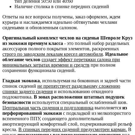
тип деления 50:50 или 40:60
Наличие столика в спинке передних сидений
Ответы на все вопросы получены, заказ оформлен, ждем
курьера и наслаждаемся идеально обтянутыми чехлами
сиденьями и обновленным салоном.
Оригинальный комплект чехлов на сиденья Шевроле Круз
из экокожи премиум класса
- это полный набор раздельных
аксессуаров полного покрытия элементов, раскроенных
строго по заводским лекалам кресел автомобиля
.
Идеальное
облегание чехлов
создает эффект перетяжки салона при
минимальных затратах времени и средств
при полном
сохранении функционала сидений.
Гладкая экокожа
, используемая на боковинах и задней части
спинок сидений
не препятствует раздельному сложению
спинки заднего сидения
и использованию откидного
подлокотника.
В зонах расположения штатных подушек
безопасности
используется специальный ослабленный шов.
Центральная часть сидения и подголовника
выполняется
из
перфорированной экокожи
с подкладкой из мелкопористого
вспененного ППУ, создающего дополнительный
амортизирующий комфортный слой, подчеркивающий рельеф
кресла.
В спинках передних сидений предусмотрен карман.
В
чехлах
предусмотрены все технологические отверстия
под