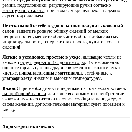
ремни, подголовники, регулирующие ручки согласно
конструктиву салона
, при этом сам крепеж чехла надежно
скрыт под сиденьем.
Не отказывайте себе в удовольствии получить кожаный
салон
,
защитите родную обивку
сидений от мелких
неприятностей, меняйте облик автомобиля, добавляя ему
индивидуальности,
теперь это так просто, купите чехлы на
сидения!
Легкие в установке, простые в уходе,
дышащие чехлы из
экокожи
будут радовать Вас долгие годы
. Вы несомненно
оцените идеальную посадку и современные экологически
чистые,
гипоаллергенные материалы
,
устойчивые к
ультрафиолету, низким и высоким температурам
.
Важно!
При
необходимости перетяжки в тон чехлам вставок
на приборной панели
или в дверях возможно приобретение
экокожи нужного оттенка на отрез, сообщите менеджеру о
своем желании, дополнительный материал будет добавлен к
заказу.
Характеристики чехлов