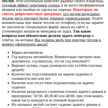
чехлов
, чтоб купленный комплект радовал своего владельца,
создавая эффект перетяжки салона
, а не висел бесформенным
мешком или вообще не оделся на сиденья.
Некоторые, не
совсем добросовестные продавцы
,
под видом модельных
чехлов часто продают более дешевые универсальные
. Будьте
внимательны при заказе чехлов по телефону, если вы заранее
не заполнили специальную форму заказа на сайте, а
уточняющих вопросов менеджер не задал.
Так какие
вопросы вам обязательно должен задать менеджер
и
ответы, на которые
Вы должны знать при покупке чехлов в
момент оформления заказа?
Марка автомобиля
Год выпуска автомобиля. Внимательно смотрим свои
документы, год выпуска, это не год покупки!!!
Вариант кузова, седан универсал или хэтчбек (сколько
дверей)
Количество подголовников на заднем сидении и
снимаются они или нет
Наличие или отсутствие подлокотника на заднем
сидении
Наличие раздельного сложения спинки заднего дивана в
пропорциях: 50:50, 40:20:40 или 40:60, при этом важно,
какая часть находится за спинкой водителя!
Из скольких частей состоит сиденье заднего дивана и