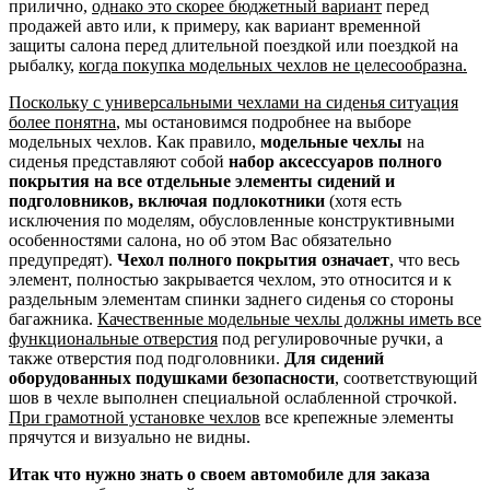
прилично,
однако это скорее бюджетный вариант
перед
продажей авто или, к примеру, как вариант временной
защиты салона перед длительной поездкой или поездкой на
рыбалку,
когда покупка модельных чехлов не целесообразна.
Поскольку с универсальными чехлами на сиденья ситуация
более понятна
, мы остановимся подробнее на выборе
модельных чехлов. Как правило,
модельные чехлы
на
сиденья представляют собой
набор аксессуаров полного
покрытия на все отдельные элементы сидений и
подголовников, включая подлокотники
(хотя есть
исключения по моделям, обусловленные конструктивными
особенностями салона, но об этом Вас обязательно
предупредят).
Чехол полного покрытия означает
, что весь
элемент, полностью закрывается чехлом, это относится и к
раздельным элементам спинки заднего сиденья со стороны
багажника.
Качественные модельные чехлы должны иметь все
функциональные отверстия
под регулировочные ручки, а
также отверстия под подголовники.
Для сидений
оборудованных подушками безопасности
, соответствующий
шов в чехле выполнен специальной ослабленной строчкой.
При грамотной установке чехлов
все крепежные элементы
прячутся и визуально не видны.
Итак что нужно знать о своем автомобиле для заказа