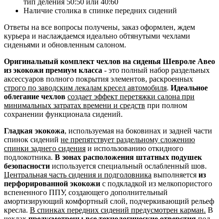
тип деления 50:50 или 40:60
Наличие столика в спинке передних сидений
Ответы на все вопросы получены, заказ оформлен, ждем
курьера и наслаждаемся идеально обтянутыми чехлами
сиденьями и обновленным салоном.
Оригинальный комплект чехлов на сиденья Шевроле Авео
из экокожи премиум класса
- это полный набор раздельных
аксессуаров полного покрытия элементов, раскроенных
строго по заводским лекалам кресел автомобиля
.
Идеальное
облегание чехлов
создает эффект перетяжки салона при
минимальных затратах времени и средств
при полном
сохранении функционала сидений.
Гладкая экокожа
, используемая на боковинах и задней части
спинок сидений
не препятствует раздельному сложению
спинки заднего сидения
и использованию откидного
подлокотника.
В зонах расположения штатных подушек
безопасности
используется специальный ослабленный шов.
Центральная часть сидения и подголовника
выполняется
из
перфорированной экокожи
с подкладкой из мелкопористого
вспененного ППУ, создающего дополнительный
амортизирующий комфортный слой, подчеркивающий рельеф
кресла.
В спинках передних сидений предусмотрен карман.
В
чехлах
предусмотрены все технологические отверстия
под