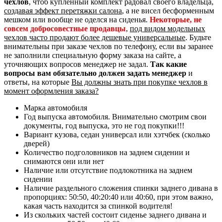
чехлов
, чтоб купленный комплект радовал своего владельца,
создавая эффект перетяжки салона
, а не висел бесформенным
мешком или вообще не оделся на сиденья.
Некоторые, не
совсем добросовестные продавцы
,
под видом модельных
чехлов часто продают более дешевые универсальные
. Будьте
внимательны при заказе чехлов по телефону, если вы заранее
не заполнили специальную форму заказа на сайте, а
уточняющих вопросов менеджер не задал.
Так какие
вопросы вам обязательно должен задать менеджер
и
ответы, на которые
Вы должны знать при покупке чехлов в
момент оформления заказа?
Марка автомобиля
Год выпуска автомобиля. Внимательно смотрим свои
документы, год выпуска, это не год покупки!!!
Вариант кузова, седан универсал или хэтчбек (сколько
дверей)
Количество подголовников на заднем сидении и
снимаются они или нет
Наличие или отсутствие подлокотника на заднем
сидении
Наличие раздельного сложения спинки заднего дивана в
пропорциях: 50:50, 40:20:40 или 40:60, при этом важно,
какая часть находится за спинкой водителя!
Из скольких частей состоит сиденье заднего дивана и