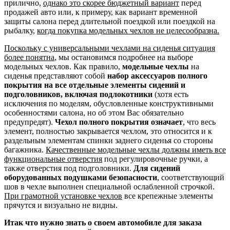
прилично,
однако это скорее бюджетный вариант
перед
продажей авто или, к примеру, как вариант временной
защиты салона перед длительной поездкой или поездкой на
рыбалку,
когда покупка модельных чехлов не целесообразна.
Поскольку с универсальными чехлами на сиденья ситуация
более понятна
, мы остановимся подробнее на выборе
модельных чехлов. Как правило,
модельные чехлы
на
сиденья представляют собой
набор аксессуаров полного
покрытия на все отдельные элементы сидений и
подголовников, включая подлокотники
(хотя есть
исключения по моделям, обусловленные конструктивными
особенностями салона, но об этом Вас обязательно
предупредят).
Чехол полного покрытия означает
, что весь
элемент, полностью закрывается чехлом, это относится и к
раздельным элементам спинки заднего сиденья со стороны
багажника.
Качественные модельные чехлы должны иметь все
функциональные отверстия
под регулировочные ручки, а
также отверстия под подголовники.
Для сидений
оборудованных подушками безопасности
, соответствующий
шов в чехле выполнен специальной ослабленной строчкой.
При грамотной установке чехлов
все крепежные элементы
прячутся и визуально не видны.
Итак что нужно знать о своем автомобиле для заказа