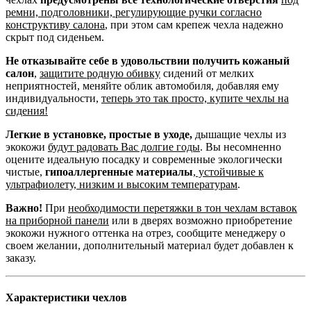
ремни, подголовники, регулирующие ручки согласно
конструктиву салона
, при этом сам крепеж чехла надежно
скрыт под сиденьем.
Не отказывайте себе в удовольствии получить кожаный
салон
,
защитите родную обивку
сидений от мелких
неприятностей, меняйте облик автомобиля, добавляя ему
индивидуальности,
теперь это так просто, купите чехлы на
сидения!
Легкие в установке, простые в уходе,
дышащие чехлы из
экокожи
будут радовать Вас долгие годы
. Вы несомненно
оцените идеальную посадку и современные экологически
чистые,
гипоаллергенные материалы
,
устойчивые к
ультрафиолету, низким и высоким температурам
.
Важно!
При
необходимости перетяжки в тон чехлам вставок
на приборной панели
или в дверях возможно приобретение
экокожи нужного оттенка на отрез, сообщите менеджеру о
своем желании, дополнительный материал будет добавлен к
заказу.
Характеристики чехлов