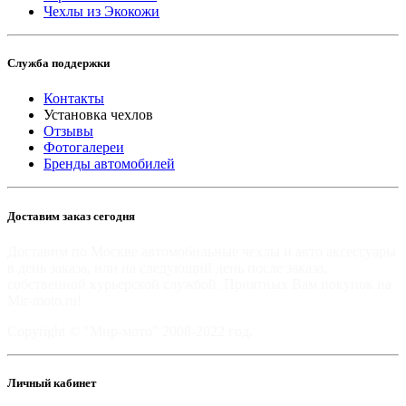
Чехлы из Экокожи
Служба поддержки
Контакты
Установка чехлов
Отзывы
Фотогалереи
Бренды автомобилей
Доставим заказ сегодня
Доставим по Москве автомобильные чехлы и авто аксессуары
в день заказа, или на следующий день после заказа,
собственной курьерской службой. Приятных Вам покупок на
Mir-moto.ru!
Copyright © "Мир-мото" 2008-2022 год.
Личный кабинет