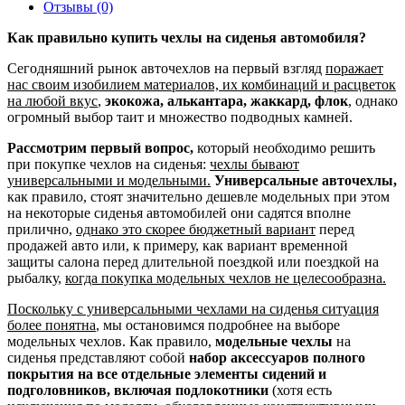
Отзывы (0)
Как правильно купить чехлы на сиденья автомобиля?
Сегодняшний рынок авточехлов на первый взгляд
поражает
нас своим изобилием материалов, их комбинаций и расцветок
на любой вкус
,
экокожа, алькантара, жаккард, флок
, однако
огромный выбор таит и множество подводных камней.
Рассмотрим первый вопрос,
который необходимо решить
при покупке чехлов на сиденья:
чехлы бывают
универсальными и модельными.
Универсальные авточехлы,
как правило, стоят значительно дешевле модельных при этом
на некоторые сиденья автомобилей они садятся вполне
прилично,
однако это скорее бюджетный вариант
перед
продажей авто или, к примеру, как вариант временной
защиты салона перед длительной поездкой или поездкой на
рыбалку,
когда покупка модельных чехлов не целесообразна.
Поскольку с универсальными чехлами на сиденья ситуация
более понятна
, мы остановимся подробнее на выборе
модельных чехлов. Как правило,
модельные чехлы
на
сиденья представляют собой
набор аксессуаров полного
покрытия на все отдельные элементы сидений и
подголовников, включая подлокотники
(хотя есть