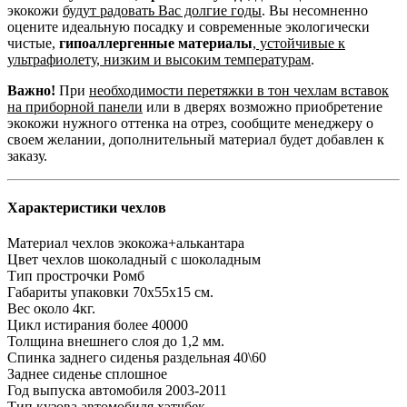
экокожи
будут радовать Вас долгие годы
. Вы несомненно
оцените идеальную посадку и современные экологически
чистые,
гипоаллергенные материалы
,
устойчивые к
ультрафиолету, низким и высоким температурам
.
Важно!
При
необходимости перетяжки в тон чехлам вставок
на приборной панели
или в дверях возможно приобретение
экокожи нужного оттенка на отрез, сообщите менеджеру о
своем желании, дополнительный материал будет добавлен к
заказу.
Характеристики чехлов
Материал чехлов
экокожа+алькантара
Цвет чехлов
шоколадный с шоколадным
Тип прострочки
Ромб
Габариты упаковки
70х55х15 см.
Вес
около 4кг.
Цикл истирания
более 40000
Толщина внешнего слоя
до 1,2 мм.
Спинка заднего сиденья
раздельная 40\60
Заднее сиденье
сплошное
Год выпуска автомобиля
2003-2011
Тип кузова автомобиля
хэтчбек