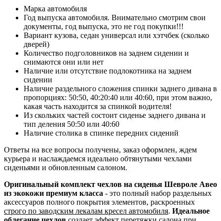
Марка автомобиля
Год выпуска автомобиля. Внимательно смотрим свои
документы, год выпуска, это не год покупки!!!
Вариант кузова, седан универсал или хэтчбек (сколько
дверей)
Количество подголовников на заднем сидении и
снимаются они или нет
Наличие или отсутствие подлокотника на заднем
сидении
Наличие раздельного сложения спинки заднего дивана в
пропорциях: 50:50, 40:20:40 или 40:60, при этом важно,
какая часть находится за спинкой водителя!
Из скольких частей состоит сиденье заднего дивана и
тип деления 50:50 или 40:60
Наличие столика в спинке передних сидений
Ответы на все вопросы получены, заказ оформлен, ждем
курьера и наслаждаемся идеально обтянутыми чехлами
сиденьями и обновленным салоном.
Оригинальный комплект чехлов на сиденья Шевроле Авео
из экокожи премиум класса
- это полный набор раздельных
аксессуаров полного покрытия элементов, раскроенных
строго по заводским лекалам кресел автомобиля
.
Идеальное
облегание чехлов
создает эффект перетяжки салона при