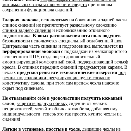
минимальных затратах времени и средств
при полном
сохранении функционала сидений.
Гладкая экокожа
, используемая на боковинах и задней части
спинок сидений
не препятствует раздельному сложению
спинки заднего сидения
и использованию откидного
подлокотника.
В зонах расположения штатных подушек
безопасности
используется специальный ослабленный шов.
Центральная часть сидения и подголовника
выполняется
из
перфорированной экокожи
с подкладкой из мелкопористого
вспененного ППУ, создающего дополнительный
амортизирующий комфортный слой, подчеркивающий рельеф
кресла.
В спинках передних сидений предусмотрен карман.
В
чехлах
предусмотрены все технологические отверстия
под
ремни, подголовники, регулирующие ручки согласно
конструктиву салона
, при этом сам крепеж чехла надежно
скрыт под сиденьем.
Не отказывайте себе в удовольствии получить кожаный
салон
,
защитите родную обивку
сидений от мелких
неприятностей, меняйте облик автомобиля, добавляя ему
индивидуальности,
теперь это так просто, купите чехлы на
сидения!
Легкие в установке, простые в уходе,
дышащие чехлы из