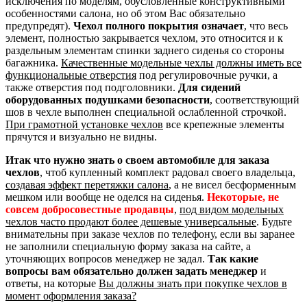
исключения по моделям, обусловленные конструктивными
особенностями салона, но об этом Вас обязательно
предупредят).
Чехол полного покрытия означает
, что весь
элемент, полностью закрывается чехлом, это относится и к
раздельным элементам спинки заднего сиденья со стороны
багажника.
Качественные модельные чехлы должны иметь все
функциональные отверстия
под регулировочные ручки, а
также отверстия под подголовники.
Для сидений
оборудованных подушками безопасности
, соответствующий
шов в чехле выполнен специальной ослабленной строчкой.
При грамотной установке чехлов
все крепежные элементы
прячутся и визуально не видны.
Итак что нужно знать о своем автомобиле для заказа
чехлов
, чтоб купленный комплект радовал своего владельца,
создавая эффект перетяжки салона
, а не висел бесформенным
мешком или вообще не оделся на сиденья.
Некоторые, не
совсем добросовестные продавцы
,
под видом модельных
чехлов часто продают более дешевые универсальные
. Будьте
внимательны при заказе чехлов по телефону, если вы заранее
не заполнили специальную форму заказа на сайте, а
уточняющих вопросов менеджер не задал.
Так какие
вопросы вам обязательно должен задать менеджер
и
ответы, на которые
Вы должны знать при покупке чехлов в
момент оформления заказа?