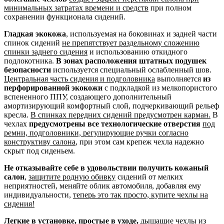
минимальных затратах времени и средств
при полном
сохранении функционала сидений.
Гладкая экокожа
, используемая на боковинах и задней части
спинок сидений
не препятствует раздельному сложению
спинки заднего сидения
и использованию откидного
подлокотника.
В зонах расположения штатных подушек
безопасности
используется специальный ослабленный шов.
Центральная часть сидения и подголовника
выполняется
из
перфорированной экокожи
с подкладкой из мелкопористого
вспененного ППУ, создающего дополнительный
амортизирующий комфортный слой, подчеркивающий рельеф
кресла.
В спинках передних сидений предусмотрен карман.
В
чехлах
предусмотрены все технологические отверстия
под
ремни, подголовники, регулирующие ручки согласно
конструктиву салона
, при этом сам крепеж чехла надежно
скрыт под сиденьем.
Не отказывайте себе в удовольствии получить кожаный
салон
,
защитите родную обивку
сидений от мелких
неприятностей, меняйте облик автомобиля, добавляя ему
индивидуальности,
теперь это так просто, купите чехлы на
сидения!
Легкие в установке, простые в уходе,
дышащие чехлы из