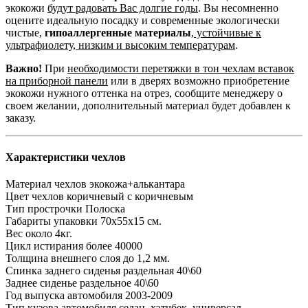
экокожи
будут радовать Вас долгие годы
. Вы несомненно
оцените идеальную посадку и современные экологически
чистые,
гипоаллергенные материалы
,
устойчивые к
ультрафиолету, низким и высоким температурам
.
Важно!
При
необходимости перетяжки в тон чехлам вставок
на приборной панели
или в дверях возможно приобретение
экокожи нужного оттенка на отрез, сообщите менеджеру о
своем желании, дополнительный материал будет добавлен к
заказу.
Характеристики чехлов
Материал чехлов
экокожа+алькантара
Цвет чехлов
коричневый с коричневым
Тип прострочки
Полоска
Габариты упаковки
70х55х15 см.
Вес
около 4кг.
Цикл истирания
более 40000
Толщина внешнего слоя
до 1,2 мм.
Спинка заднего сиденья
раздельная 40\60
Заднее сиденье
раздельное 40\60
Год выпуска автомобиля
2003-2009
Тип кузова автомобиля
седан, хэтчбек, универсал