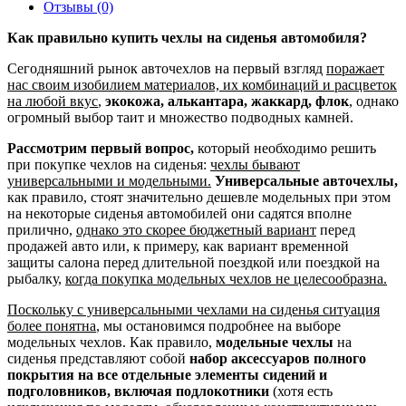
Отзывы (0)
Как правильно купить чехлы на сиденья автомобиля?
Сегодняшний рынок авточехлов на первый взгляд
поражает
нас своим изобилием материалов, их комбинаций и расцветок
на любой вкус
,
экокожа, алькантара, жаккард, флок
, однако
огромный выбор таит и множество подводных камней.
Рассмотрим первый вопрос,
который необходимо решить
при покупке чехлов на сиденья:
чехлы бывают
универсальными и модельными.
Универсальные авточехлы,
как правило, стоят значительно дешевле модельных при этом
на некоторые сиденья автомобилей они садятся вполне
прилично,
однако это скорее бюджетный вариант
перед
продажей авто или, к примеру, как вариант временной
защиты салона перед длительной поездкой или поездкой на
рыбалку,
когда покупка модельных чехлов не целесообразна.
Поскольку с универсальными чехлами на сиденья ситуация
более понятна
, мы остановимся подробнее на выборе
модельных чехлов. Как правило,
модельные чехлы
на
сиденья представляют собой
набор аксессуаров полного
покрытия на все отдельные элементы сидений и
подголовников, включая подлокотники
(хотя есть