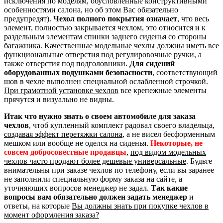
исключения по моделям, обусловленные конструктивными
особенностями салона, но об этом Вас обязательно
предупредят).
Чехол полного покрытия означает
, что весь
элемент, полностью закрывается чехлом, это относится и к
раздельным элементам спинки заднего сиденья со стороны
багажника.
Качественные модельные чехлы должны иметь все
функциональные отверстия
под регулировочные ручки, а
также отверстия под подголовники.
Для сидений
оборудованных подушками безопасности
, соответствующий
шов в чехле выполнен специальной ослабленной строчкой.
При грамотной установке чехлов
все крепежные элементы
прячутся и визуально не видны.
Итак что нужно знать о своем автомобиле для заказа
чехлов
, чтоб купленный комплект радовал своего владельца,
создавая эффект перетяжки салона
, а не висел бесформенным
мешком или вообще не оделся на сиденья.
Некоторые, не
совсем добросовестные продавцы
,
под видом модельных
чехлов часто продают более дешевые универсальные
. Будьте
внимательны при заказе чехлов по телефону, если вы заранее
не заполнили специальную форму заказа на сайте, а
уточняющих вопросов менеджер не задал.
Так какие
вопросы вам обязательно должен задать менеджер
и
ответы, на которые
Вы должны знать при покупке чехлов в
момент оформления заказа?