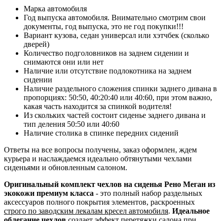
Марка автомобиля
Год выпуска автомобиля. Внимательно смотрим свои
документы, год выпуска, это не год покупки!!!
Вариант кузова, седан универсал или хэтчбек (сколько
дверей)
Количество подголовников на заднем сидении и
снимаются они или нет
Наличие или отсутствие подлокотника на заднем
сидении
Наличие раздельного сложения спинки заднего дивана в
пропорциях: 50:50, 40:20:40 или 40:60, при этом важно,
какая часть находится за спинкой водителя!
Из скольких частей состоит сиденье заднего дивана и
тип деления 50:50 или 40:60
Наличие столика в спинке передних сидений
Ответы на все вопросы получены, заказ оформлен, ждем
курьера и наслаждаемся идеально обтянутыми чехлами
сиденьями и обновленным салоном.
Оригинальный комплект чехлов на сиденья Рено Меган из
экокожи премиум класса
- это полный набор раздельных
аксессуаров полного покрытия элементов, раскроенных
строго по заводским лекалам кресел автомобиля
.
Идеальное
облегание чехлов
создает эффект перетяжки салона при