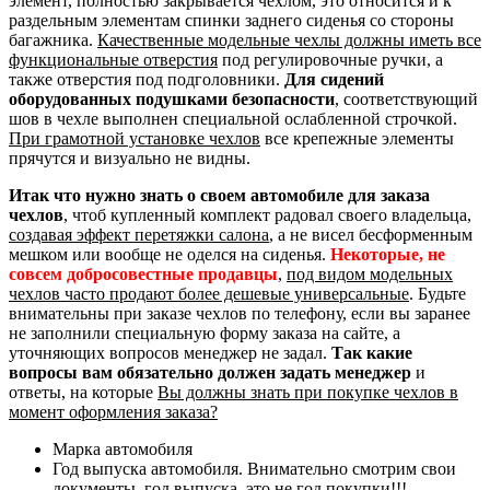
элемент, полностью закрывается чехлом, это относится и к
раздельным элементам спинки заднего сиденья со стороны
багажника.
Качественные модельные чехлы должны иметь все
функциональные отверстия
под регулировочные ручки, а
также отверстия под подголовники.
Для сидений
оборудованных подушками безопасности
, соответствующий
шов в чехле выполнен специальной ослабленной строчкой.
При грамотной установке чехлов
все крепежные элементы
прячутся и визуально не видны.
Итак что нужно знать о своем автомобиле для заказа
чехлов
, чтоб купленный комплект радовал своего владельца,
создавая эффект перетяжки салона
, а не висел бесформенным
мешком или вообще не оделся на сиденья.
Некоторые, не
совсем добросовестные продавцы
,
под видом модельных
чехлов часто продают более дешевые универсальные
. Будьте
внимательны при заказе чехлов по телефону, если вы заранее
не заполнили специальную форму заказа на сайте, а
уточняющих вопросов менеджер не задал.
Так какие
вопросы вам обязательно должен задать менеджер
и
ответы, на которые
Вы должны знать при покупке чехлов в
момент оформления заказа?
Марка автомобиля
Год выпуска автомобиля. Внимательно смотрим свои
документы, год выпуска, это не год покупки!!!