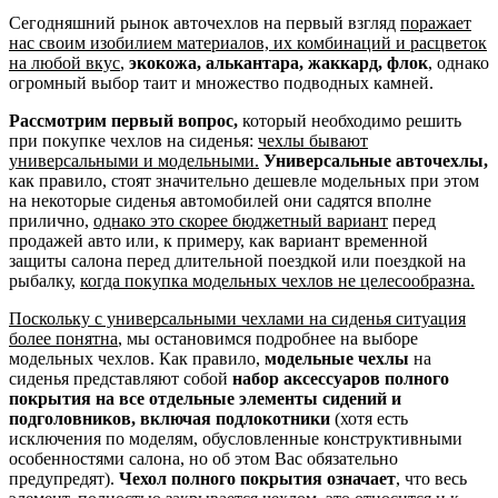
Сегодняшний рынок авточехлов на первый взгляд
поражает
нас своим изобилием материалов, их комбинаций и расцветок
на любой вкус
,
экокожа, алькантара, жаккард, флок
, однако
огромный выбор таит и множество подводных камней.
Рассмотрим первый вопрос,
который необходимо решить
при покупке чехлов на сиденья:
чехлы бывают
универсальными и модельными.
Универсальные авточехлы,
как правило, стоят значительно дешевле модельных при этом
на некоторые сиденья автомобилей они садятся вполне
прилично,
однако это скорее бюджетный вариант
перед
продажей авто или, к примеру, как вариант временной
защиты салона перед длительной поездкой или поездкой на
рыбалку,
когда покупка модельных чехлов не целесообразна.
Поскольку с универсальными чехлами на сиденья ситуация
более понятна
, мы остановимся подробнее на выборе
модельных чехлов. Как правило,
модельные чехлы
на
сиденья представляют собой
набор аксессуаров полного
покрытия на все отдельные элементы сидений и
подголовников, включая подлокотники
(хотя есть
исключения по моделям, обусловленные конструктивными
особенностями салона, но об этом Вас обязательно
предупредят).
Чехол полного покрытия означает
, что весь