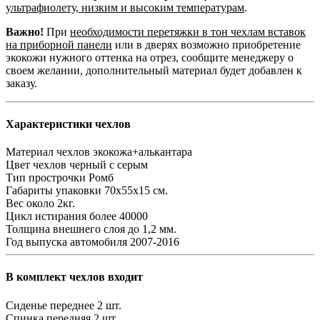
ультрафиолету, низким и высоким температурам
.
Важно!
При
необходимости перетяжки в тон чехлам вставок
на приборной панели
или в дверях возможно приобретение
экокожи нужного оттенка на отрез, сообщите менеджеру о
своем желании, дополнительный материал будет добавлен к
заказу.
Характеристики чехлов
Материал чехлов
экокожа+алькантара
Цвет чехлов
черный с серым
Тип прострочки
Ромб
Габариты упаковки
70х55х15 см.
Вес
около 2кг.
Цикл истирания
более 40000
Толщина внешнего слоя
до 1,2 мм.
Год выпуска автомобиля
2007-2016
В комплект чехлов входит
Сиденье переднее
2 шт.
Спинка передняя
2 шт.