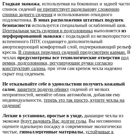
Гладкая экокожа
, используемая на боковинах и задней части
спинок сидений
не препятствует раздельному сложению
спинки заднего сидения
и использованию откидного
подлокотника.
В зонах расположения штатных подушек
безопасности
используется специальный ослабленный шов.
Центральная часть сидения и подголовника
выполняется
из
перфорированной экокожи
с подкладкой из мелкопористого
вспененного ППУ, создающего дополнительный
амортизирующий комфортный слой, подчеркивающий рельеф
кресла.
В спинках передних сидений предусмотрен карман.
В
чехлах
предусмотрены все технологические отверстия
под
ремни, подголовники, регулирующие ручки согласно
конструктиву салона
, при этом сам крепеж чехла надежно
скрыт под сиденьем.
Не отказывайте себе в удовольствии получить кожаный
салон
,
защитите родную обивку
сидений от мелких
неприятностей, меняйте облик автомобиля, добавляя ему
индивидуальности,
теперь это так просто, купите чехлы на
сидения!
Легкие в установке, простые в уходе,
дышащие чехлы из
экокожи
будут радовать Вас долгие годы
. Вы несомненно
оцените идеальную посадку и современные экологически
чистые,
гипоаллергенные материалы
,
устойчивые к