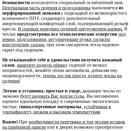
безопасности
используется специальный ослабленный шов.
Центральная часть сидения и подголовника
выполняется
из
перфорированной экокожи
с подкладкой из мелкопористого
вспененного ППУ, создающего дополнительный
амортизирующий комфортный слой, подчеркивающий рельеф
кресла.
В спинках передних сидений предусмотрен карман.
В
чехлах
предусмотрены все технологические отверстия
под
ремни, подголовники, регулирующие ручки согласно
конструктиву салона
, при этом сам крепеж чехла надежно
скрыт под сиденьем.
Не отказывайте себе в удовольствии получить кожаный
салон
,
защитите родную обивку
сидений от мелких
неприятностей, меняйте облик автомобиля, добавляя ему
индивидуальности,
теперь это так просто, купите чехлы на
сидения!
Легкие в установке, простые в уходе,
дышащие чехлы из
экокожи
будут радовать Вас долгие годы
. Вы несомненно
оцените идеальную посадку и современные экологически
чистые,
гипоаллергенные материалы
,
устойчивые к
ультрафиолету, низким и высоким температурам
.
Важно!
При
необходимости перетяжки в тон чехлам вставок
на приборной панели
или в дверях возможно приобретение