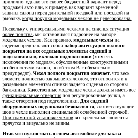
прилично,
однако это скорее бюджетный вариант
перед
продажей авто или, к примеру, как вариант временной
защиты салона перед длительной поездкой или поездкой на
рыбалку,
когда покупка модельных чехлов не целесообразна.
Поскольку с универсальными чехлами на сиденья ситуация
более понятна
, мы остановимся подробнее на выборе
модельных чехлов. Как правило,
модельные чехлы
на
сиденья представляют собой
набор аксессуаров полного
покрытия на все отдельные элементы сидений и
подголовников, включая подлокотники
(хотя есть
исключения по моделям, обусловленные конструктивными
особенностями салона, но об этом Вас обязательно
предупредят).
Чехол полного покрытия означает
, что весь
элемент, полностью закрывается чехлом, это относится и к
раздельным элементам спинки заднего сиденья со стороны
багажника.
Качественные модельные чехлы должны иметь все
функциональные отверстия
под регулировочные ручки, а
также отверстия под подголовники.
Для сидений
оборудованных подушками безопасности
, соответствующий
шов в чехле выполнен специальной ослабленной строчкой.
При грамотной установке чехлов
все крепежные элементы
прячутся и визуально не видны.
Итак что нужно знать о своем автомобиле для заказа