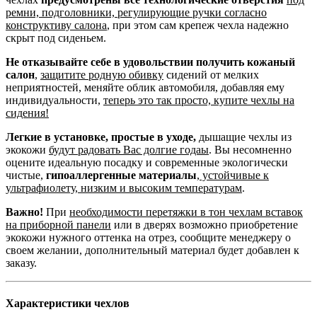
ремни, подголовники, регулирующие ручки согласно
конструктиву салона
, при этом сам крепеж чехла надежно
скрыт под сиденьем.
Не отказывайте себе в удовольствии получить кожаный
салон
,
защитите родную обивку
сидений от мелких
неприятностей, меняйте облик автомобиля, добавляя ему
индивидуальности,
теперь это так просто, купите чехлы на
сидения!
Легкие в установке, простые в уходе,
дышащие чехлы из
экокожи
будут радовать Вас долгие годаы
. Вы несомненно
оцените идеальную посадку и современные экологически
чистые,
гипоаллергенные материалы
,
устойчивые к
ультрафиолету, низким и высоким температурам
.
Важно!
При
необходимости перетяжки в тон чехлам вставок
на приборной панели
или в дверях возможно приобретение
экокожи нужного оттенка на отрез, сообщите менеджеру о
своем желании, дополнительный материал будет добавлен к
заказу.
Характеристики чехлов