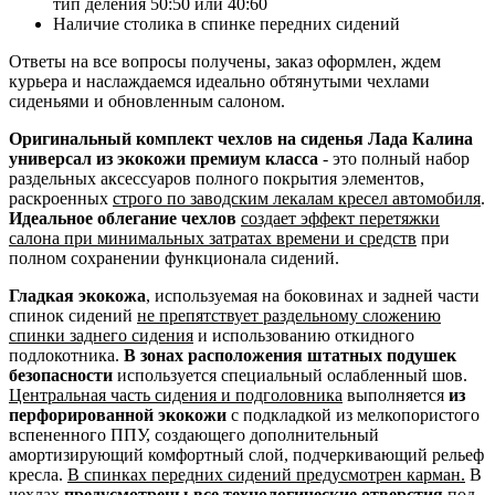
тип деления 50:50 или 40:60
Наличие столика в спинке передних сидений
Ответы на все вопросы получены, заказ оформлен, ждем
курьера и наслаждаемся идеально обтянутыми чехлами
сиденьями и обновленным салоном.
Оригинальный комплект чехлов на сиденья Лада Калина
универсал из экокожи премиум класса
- это полный набор
раздельных аксессуаров полного покрытия элементов,
раскроенных
строго по заводским лекалам кресел автомобиля
.
Идеальное облегание чехлов
создает эффект перетяжки
салона при минимальных затратах времени и средств
при
полном сохранении функционала сидений.
Гладкая экокожа
, используемая на боковинах и задней части
спинок сидений
не препятствует раздельному сложению
спинки заднего сидения
и использованию откидного
подлокотника.
В зонах расположения штатных подушек
безопасности
используется специальный ослабленный шов.
Центральная часть сидения и подголовника
выполняется
из
перфорированной экокожи
с подкладкой из мелкопористого
вспененного ППУ, создающего дополнительный
амортизирующий комфортный слой, подчеркивающий рельеф
кресла.
В спинках передних сидений предусмотрен карман.
В
чехлах
предусмотрены все технологические отверстия
под