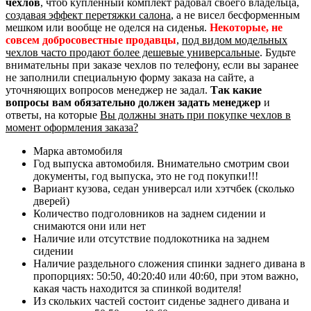
чехлов
, чтоб купленный комплект радовал своего владельца,
создавая эффект перетяжки салона
, а не висел бесформенным
мешком или вообще не оделся на сиденья.
Некоторые, не
совсем добросовестные продавцы
,
под видом модельных
чехлов часто продают более дешевые универсальные
. Будьте
внимательны при заказе чехлов по телефону, если вы заранее
не заполнили специальную форму заказа на сайте, а
уточняющих вопросов менеджер не задал.
Так какие
вопросы вам обязательно должен задать менеджер
и
ответы, на которые
Вы должны знать при покупке чехлов в
момент оформления заказа?
Марка автомобиля
Год выпуска автомобиля. Внимательно смотрим свои
документы, год выпуска, это не год покупки!!!
Вариант кузова, седан универсал или хэтчбек (сколько
дверей)
Количество подголовников на заднем сидении и
снимаются они или нет
Наличие или отсутствие подлокотника на заднем
сидении
Наличие раздельного сложения спинки заднего дивана в
пропорциях: 50:50, 40:20:40 или 40:60, при этом важно,
какая часть находится за спинкой водителя!
Из скольких частей состоит сиденье заднего дивана и