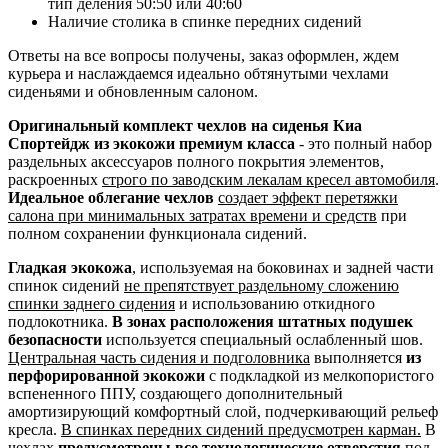
тип деления 50:50 или 40:60
Наличие столика в спинке передних сидений
Ответы на все вопросы получены, заказ оформлен, ждем
курьера и наслаждаемся идеально обтянутыми чехлами
сиденьями и обновленным салоном.
Оригинальный комплект чехлов на сиденья Киа
Спортейдж из экокожи премиум класса
- это полный набор
раздельных аксессуаров полного покрытия элементов,
раскроенных
строго по заводским лекалам кресел автомобиля
.
Идеальное облегание чехлов
создает эффект перетяжки
салона при минимальных затратах времени и средств
при
полном сохранении функционала сидений.
Гладкая экокожа
, используемая на боковинах и задней части
спинок сидений
не препятствует раздельному сложению
спинки заднего сидения
и использованию откидного
подлокотника.
В зонах расположения штатных подушек
безопасности
используется специальный ослабленный шов.
Центральная часть сидения и подголовника
выполняется
из
перфорированной экокожи
с подкладкой из мелкопористого
вспененного ППУ, создающего дополнительный
амортизирующий комфортный слой, подчеркивающий рельеф
кресла.
В спинках передних сидений предусмотрен карман.
В
чехлах
предусмотрены все технологические отверстия
под