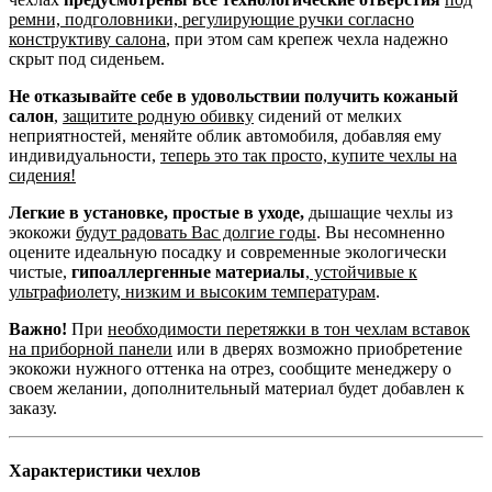
ремни, подголовники, регулирующие ручки согласно
конструктиву салона
, при этом сам крепеж чехла надежно
скрыт под сиденьем.
Не отказывайте себе в удовольствии получить кожаный
салон
,
защитите родную обивку
сидений от мелких
неприятностей, меняйте облик автомобиля, добавляя ему
индивидуальности,
теперь это так просто, купите чехлы на
сидения!
Легкие в установке, простые в уходе,
дышащие чехлы из
экокожи
будут радовать Вас долгие годы
. Вы несомненно
оцените идеальную посадку и современные экологически
чистые,
гипоаллергенные материалы
,
устойчивые к
ультрафиолету, низким и высоким температурам
.
Важно!
При
необходимости перетяжки в тон чехлам вставок
на приборной панели
или в дверях возможно приобретение
экокожи нужного оттенка на отрез, сообщите менеджеру о
своем желании, дополнительный материал будет добавлен к
заказу.
Характеристики чехлов