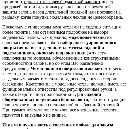
прилично,
однако это скорее бюджетный вариант
перед
продажей авто или, к примеру, как вариант временной
защиты салона перед длительной поездкой или поездкой на
рыбалку,
когда покупка модельных чехлов не целесообразна.
Поскольку с универсальными чехлами на сиденья ситуация
более понятна
, мы остановимся подробнее на выборе
модельных чехлов. Как правило,
модельные чехлы
на
сиденья представляют собой
набор аксессуаров полного
покрытия на все отдельные элементы сидений и
подголовников, включая подлокотники
(хотя есть
исключения по моделям, обусловленные конструктивными
особенностями салона, но об этом Вас обязательно
предупредят).
Чехол полного покрытия означает
, что весь
элемент, полностью закрывается чехлом, это относится и к
раздельным элементам спинки заднего сиденья со стороны
багажника.
Качественные модельные чехлы должны иметь все
функциональные отверстия
под регулировочные ручки, а
также отверстия под подголовники.
Для сидений
оборудованных подушками безопасности
, соответствующий
шов в чехле выполнен специальной ослабленной строчкой.
При грамотной установке чехлов
все крепежные элементы
прячутся и визуально не видны.
Итак что нужно знать о своем автомобиле для заказа