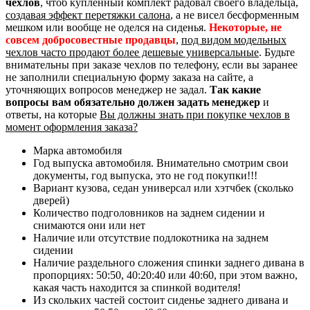
чехлов
, чтоб купленный комплект радовал своего владельца,
создавая эффект перетяжки салона
, а не висел бесформенным
мешком или вообще не оделся на сиденья.
Некоторые, не
совсем добросовестные продавцы
,
под видом модельных
чехлов часто продают более дешевые универсальные
. Будьте
внимательны при заказе чехлов по телефону, если вы заранее
не заполнили специальную форму заказа на сайте, а
уточняющих вопросов менеджер не задал.
Так какие
вопросы вам обязательно должен задать менеджер
и
ответы, на которые
Вы должны знать при покупке чехлов в
момент оформления заказа?
Марка автомобиля
Год выпуска автомобиля. Внимательно смотрим свои
документы, год выпуска, это не год покупки!!!
Вариант кузова, седан универсал или хэтчбек (сколько
дверей)
Количество подголовников на заднем сидении и
снимаются они или нет
Наличие или отсутствие подлокотника на заднем
сидении
Наличие раздельного сложения спинки заднего дивана в
пропорциях: 50:50, 40:20:40 или 40:60, при этом важно,
какая часть находится за спинкой водителя!
Из скольких частей состоит сиденье заднего дивана и