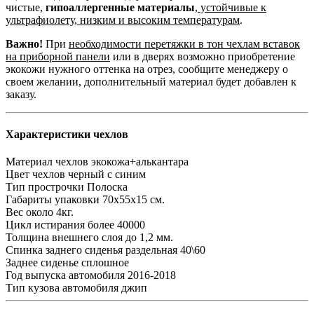
чистые,
гипоаллергенные материалы
,
устойчивые к
ультрафиолету, низким и высоким температурам
.
Важно!
При
необходимости перетяжки в тон чехлам вставок
на приборной панели
или в дверях возможно приобретение
экокожи нужного оттенка на отрез, сообщите менеджеру о
своем желании, дополнительный материал будет добавлен к
заказу.
Характеристики чехлов
Материал чехлов
экокожа+алькантара
Цвет чехлов
черный с синим
Тип прострочки
Полоска
Габариты упаковки
70х55х15 см.
Вес
около 4кг.
Цикл истирания
более 40000
Толщина внешнего слоя
до 1,2 мм.
Спинка заднего сиденья
раздельная 40\60
Заднее сиденье
сплошное
Год выпуска автомобиля
2016-2018
Тип кузова автомобиля
джип