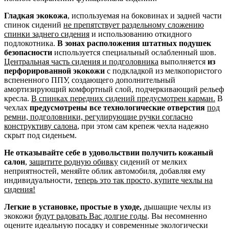
Гладкая экокожа
, используемая на боковинах и задней части
спинок сидений
не препятствует раздельному сложению
спинки заднего сидения
и использованию откидного
подлокотника.
В зонах расположения штатных подушек
безопасности
используется специальный ослабленный шов.
Центральная часть сидения и подголовника
выполняется
из
перфорированной экокожи
с подкладкой из мелкопористого
вспененного ППУ, создающего дополнительный
амортизирующий комфортный слой, подчеркивающий рельеф
кресла.
В спинках передних сидений предусмотрен карман.
В
чехлах
предусмотрены все технологические отверстия
под
ремни, подголовники, регулирующие ручки согласно
конструктиву салона
, при этом сам крепеж чехла надежно
скрыт под сиденьем.
Не отказывайте себе в удовольствии получить кожаный
салон
,
защитите родную обивку
сидений от мелких
неприятностей, меняйте облик автомобиля, добавляя ему
индивидуальности,
теперь это так просто, купите чехлы на
сидения!
Легкие в установке, простые в уходе,
дышащие чехлы из
экокожи
будут радовать Вас долгие годы
. Вы несомненно
оцените идеальную посадку и современные экологически