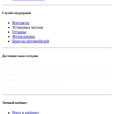
Служба поддержки
Контакты
Установка чехлов
Отзывы
Фотогалереи
Бренды автомобилей
Доставим заказ сегодня
Доставим по Москве автомобильные чехлы и авто аксессуары
в день заказа, или на следующий день после заказа,
собственной курьерской службой. Приятных Вам покупок на
Mir-moto.ru!
Copyright © "Мир-мото" 2008-2022 год.
Личный кабинет
Вход в кабинет