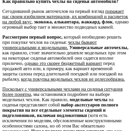
Как правильно купить чехлы на сиденья автомобиля?
Сегодняшний рынок авточехлов на первый взгляд
поражает
нас своим изобилием материалов, их комбинаций и расцветок
на любой вкус
,
экокожа, алькантара, жаккард, флок
, однако
огромный выбор таит и множество подводных камней.
Рассмотрим первый вопрос,
который необходимо решить
при покупке чехлов на сиденья:
чехлы бывают
универсальными и модельными.
Универсальные авточехлы,
как правило, стоят значительно дешевле модельных при этом
на некоторые сиденья автомобилей они садятся вполне
прилично,
однако это скорее бюджетный вариант
перед
продажей авто или, к примеру, как вариант временной
защиты салона перед длительной поездкой или поездкой на
рыбалку,
когда покупка модельных чехлов не целесообразна.
Поскольку с универсальными чехлами на сиденья ситуация
более понятна
, мы остановимся подробнее на выборе
модельных чехлов. Как правило,
модельные чехлы
на
сиденья представляют собой
набор аксессуаров полного
покрытия на все отдельные элементы сидений и
подголовников, включая подлокотники
(хотя есть
исключения по моделям, обусловленные конструктивными
особенностями салона, но об этом Вас обязательно