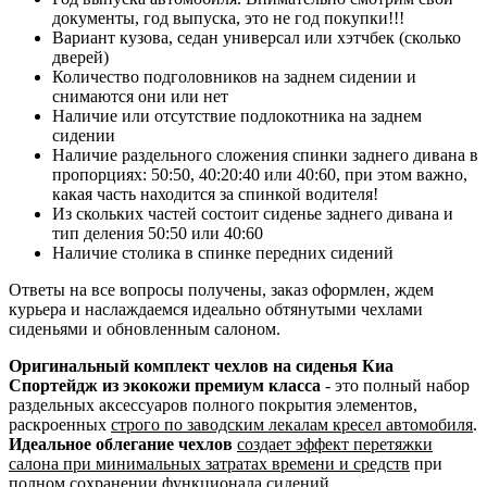
документы, год выпуска, это не год покупки!!!
Вариант кузова, седан универсал или хэтчбек (сколько
дверей)
Количество подголовников на заднем сидении и
снимаются они или нет
Наличие или отсутствие подлокотника на заднем
сидении
Наличие раздельного сложения спинки заднего дивана в
пропорциях: 50:50, 40:20:40 или 40:60, при этом важно,
какая часть находится за спинкой водителя!
Из скольких частей состоит сиденье заднего дивана и
тип деления 50:50 или 40:60
Наличие столика в спинке передних сидений
Ответы на все вопросы получены, заказ оформлен, ждем
курьера и наслаждаемся идеально обтянутыми чехлами
сиденьями и обновленным салоном.
Оригинальный комплект чехлов на сиденья Киа
Спортейдж из экокожи премиум класса
- это полный набор
раздельных аксессуаров полного покрытия элементов,
раскроенных
строго по заводским лекалам кресел автомобиля
.
Идеальное облегание чехлов
создает эффект перетяжки
салона при минимальных затратах времени и средств
при
полном сохранении функционала сидений.