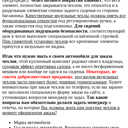
предупредят).
Чехол полного покрытия означает
, что весь
элемент, полностью закрывается чехлом, это относится и к
раздельным элементам спинки заднего сиденья со стороны
багажника.
Качественные модельные чехлы должны иметь все
функциональные отверстия
под регулировочные ручки, а
также отверстия под подголовники.
Для сидений
оборудованных подушками безопасности
, соответствующий
шов в чехле выполнен специальной ослабленной строчкой.
При грамотной установке чехлов
все крепежные элементы
прячутся и визуально не видны.
Итак что нужно знать о своем автомобиле для заказа
чехлов
, чтоб купленный комплект радовал своего владельца,
создавая эффект перетяжки салона
, а не висел бесформенным
мешком или вообще не оделся на сиденья.
Некоторые, не
совсем добросовестные продавцы
,
под видом модельных
чехлов часто продают более дешевые универсальные
. Будьте
внимательны при заказе чехлов по телефону, если вы заранее
не заполнили специальную форму заказа на сайте, а
уточняющих вопросов менеджер не задал.
Так какие
вопросы вам обязательно должен задать менеджер
и
ответы, на которые
Вы должны знать при покупке чехлов в
момент оформления заказа?
Марка автомобиля
Год выпуска автомобиля. Внимательно смотрим свои