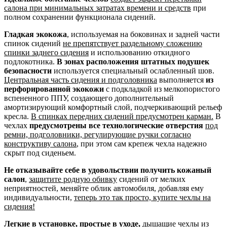
салона при минимальных затратах времени и средств
при
полном сохранении функционала сидений.
Гладкая экокожа
, используемая на боковинах и задней части
спинок сидений
не препятствует раздельному сложению
спинки заднего сидения
и использованию откидного
подлокотника.
В зонах расположения штатных подушек
безопасности
используется специальный ослабленный шов.
Центральная часть сидения и подголовника
выполняется
из
перфорированной экокожи
с подкладкой из мелкопористого
вспененного ППУ, создающего дополнительный
амортизирующий комфортный слой, подчеркивающий рельеф
кресла.
В спинках передних сидений предусмотрен карман.
В
чехлах
предусмотрены все технологические отверстия
под
ремни, подголовники, регулирующие ручки согласно
конструктиву салона
, при этом сам крепеж чехла надежно
скрыт под сиденьем.
Не отказывайте себе в удовольствии получить кожаный
салон
,
защитите родную обивку
сидений от мелких
неприятностей, меняйте облик автомобиля, добавляя ему
индивидуальности,
теперь это так просто, купите чехлы на
сидения!
Легкие в установке, простые в уходе,
дышащие чехлы из