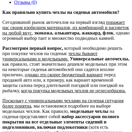
Отзывы (0)
Как правильно купить чехлы на сиденья автомобиля?
Сегодняшний рынок авточехлов на первый взгляд
поражает
нас своим изобилием материалов, их комбинаций и расцветок
на любой вкус
,
экокожа, алькантара, жаккард, флок
, однако
огромный выбор таит и множество подводных камней.
Рассмотрим первый вопрос,
который необходимо решить
при покупке чехлов на сиденья:
чехлы бывают
универсальными и модельными.
Универсальные авточехлы,
как правило, стоят значительно дешевле модельных при этом
на некоторые сиденья автомобилей они садятся вполне
прилично,
однако это скорее бюджетный вариант
перед
продажей авто или, к примеру, как вариант временной
защиты салона перед длительной поездкой или поездкой на
рыбалку,
когда покупка модельных чехлов не целесообразна.
Поскольку с универсальными чехлами на сиденья ситуация
более понятна
, мы остановимся подробнее на выборе
модельных чехлов. Как правило,
модельные чехлы
на
сиденья представляют собой
набор аксессуаров полного
покрытия на все отдельные элементы сидений и
подголовников, включая подлокотники
(хотя есть