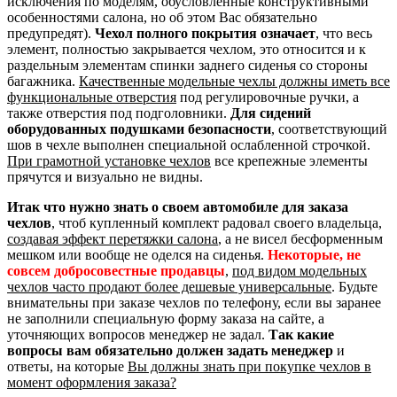
исключения по моделям, обусловленные конструктивными
особенностями салона, но об этом Вас обязательно
предупредят).
Чехол полного покрытия означает
, что весь
элемент, полностью закрывается чехлом, это относится и к
раздельным элементам спинки заднего сиденья со стороны
багажника.
Качественные модельные чехлы должны иметь все
функциональные отверстия
под регулировочные ручки, а
также отверстия под подголовники.
Для сидений
оборудованных подушками безопасности
, соответствующий
шов в чехле выполнен специальной ослабленной строчкой.
При грамотной установке чехлов
все крепежные элементы
прячутся и визуально не видны.
Итак что нужно знать о своем автомобиле для заказа
чехлов
, чтоб купленный комплект радовал своего владельца,
создавая эффект перетяжки салона
, а не висел бесформенным
мешком или вообще не оделся на сиденья.
Некоторые, не
совсем добросовестные продавцы
,
под видом модельных
чехлов часто продают более дешевые универсальные
. Будьте
внимательны при заказе чехлов по телефону, если вы заранее
не заполнили специальную форму заказа на сайте, а
уточняющих вопросов менеджер не задал.
Так какие
вопросы вам обязательно должен задать менеджер
и
ответы, на которые
Вы должны знать при покупке чехлов в
момент оформления заказа?