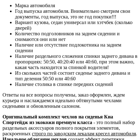
Марка автомобиля
Год выпуска автомобиля. Внимательно смотрим свои
документы, год выпуска, это не год покупки!!!
Вариант кузова, седан универсал или хэтчбек (сколько
дверей)
Количество подголовников на заднем сидении и
снимаются они или нет
Наличие или отсутствие подлокотника на заднем
сидении
Наличие раздельного сложения спинки заднего дивана в
пропорциях: 50:50, 40:20:40 или 40:60, при этом важно,
какая часть находится за спинкой водителя!
Из скольких частей состоит сиденье заднего дивана и
тип деления 50:50 или 40:60
Наличие столика в спинке передних сидений
Ответы на все вопросы получены, заказ оформлен, ждем
курьера и наслаждаемся идеально обтянутыми чехлами
сиденьями и обновленным салоном.
Оригинальный комплект чехлов на сиденья Киа
Спортейдж из экокожи премиум класса
- это полный набор
раздельных аксессуаров полного покрытия элементов,
раскроенных
строго по заводским лекалам кресел автомобиля
.
Идеальное облегание чехлов
создает эффект перетяжки