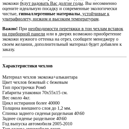
экокожи
будут радовать Вас долгие годы
. Вы несомненно
оцените идеальную посадку и современные экологически
чистые,
гипоаллергенные материалы
,
устойчивые к
ультрафиолету, низким и высоким температурам
.
Важно!
При
необходимости перетяжки в тон чехлам вставок
на приборной панели
или в дверях возможно приобретение
экокожи нужного оттенка на отрез, сообщите менеджеру о
своем желании, дополнительный материал будет добавлен к
заказу.
Характеристики чехлов
Материал чехлов
экокожа+алькантара
Цвет чехлов
бежевый с бежевым
Тип прострочки
Ромб
Габариты упаковки
70х55х15 см.
Вес
около 4кг.
Цикл истирания
более 40000
Толщина внешнего слоя
до 1,2 мм.
Спинка заднего сиденья
раздельная 40\60
Заднее сиденье
раздельное 40\60
Год выпуска автомобиля
2005-2010
Тип кузова автомобиля
джип