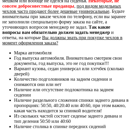
мешком или вообще не оделся на сиденья.
Некоторые, не
совсем добросовестные продавцы
,
под видом модельных
чехлов часто продают более дешевые универсальные
. Будьте
внимательны при заказе чехлов по телефону, если вы заранее
не заполнили специальную форму заказа на сайте, а
уточняющих вопросов менеджер не задал.
Так какие
вопросы вам обязательно должен задать менеджер
и
ответы, на которые
Вы должны знать при покупке чехлов в
момент оформления заказа?
Марка автомобиля
Год выпуска автомобиля. Внимательно смотрим свои
документы, год выпуска, это не год покупки!!!
Вариант кузова, седан универсал или хэтчбек (сколько
дверей)
Количество подголовников на заднем сидении и
снимаются они или нет
Наличие или отсутствие подлокотника на заднем
сидении
Наличие раздельного сложения спинки заднего дивана в
пропорциях: 50:50, 40:20:40 или 40:60, при этом важно,
какая часть находится за спинкой водителя!
Из скольких частей состоит сиденье заднего дивана и
тип деления 50:50 или 40:60
Наличие столика в спинке передних сидений