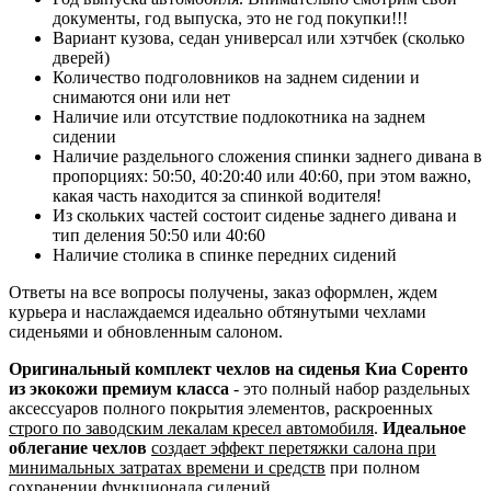
документы, год выпуска, это не год покупки!!!
Вариант кузова, седан универсал или хэтчбек (сколько
дверей)
Количество подголовников на заднем сидении и
снимаются они или нет
Наличие или отсутствие подлокотника на заднем
сидении
Наличие раздельного сложения спинки заднего дивана в
пропорциях: 50:50, 40:20:40 или 40:60, при этом важно,
какая часть находится за спинкой водителя!
Из скольких частей состоит сиденье заднего дивана и
тип деления 50:50 или 40:60
Наличие столика в спинке передних сидений
Ответы на все вопросы получены, заказ оформлен, ждем
курьера и наслаждаемся идеально обтянутыми чехлами
сиденьями и обновленным салоном.
Оригинальный комплект чехлов на сиденья Киа Соренто
из экокожи премиум класса
- это полный набор раздельных
аксессуаров полного покрытия элементов, раскроенных
строго по заводским лекалам кресел автомобиля
.
Идеальное
облегание чехлов
создает эффект перетяжки салона при
минимальных затратах времени и средств
при полном
сохранении функционала сидений.