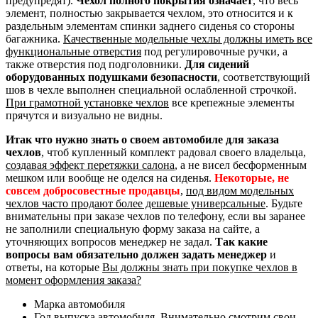
предупредят).
Чехол полного покрытия означает
, что весь
элемент, полностью закрывается чехлом, это относится и к
раздельным элементам спинки заднего сиденья со стороны
багажника.
Качественные модельные чехлы должны иметь все
функциональные отверстия
под регулировочные ручки, а
также отверстия под подголовники.
Для сидений
оборудованных подушками безопасности
, соответствующий
шов в чехле выполнен специальной ослабленной строчкой.
При грамотной установке чехлов
все крепежные элементы
прячутся и визуально не видны.
Итак что нужно знать о своем автомобиле для заказа
чехлов
, чтоб купленный комплект радовал своего владельца,
создавая эффект перетяжки салона
, а не висел бесформенным
мешком или вообще не оделся на сиденья.
Некоторые, не
совсем добросовестные продавцы
,
под видом модельных
чехлов часто продают более дешевые универсальные
. Будьте
внимательны при заказе чехлов по телефону, если вы заранее
не заполнили специальную форму заказа на сайте, а
уточняющих вопросов менеджер не задал.
Так какие
вопросы вам обязательно должен задать менеджер
и
ответы, на которые
Вы должны знать при покупке чехлов в
момент оформления заказа?
Марка автомобиля
Год выпуска автомобиля. Внимательно смотрим свои