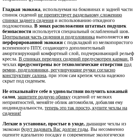
Гладкая экокожа
, используемая на боковинах и задней части
спинок сидений
не препятствует раздельному сложению
спинки заднего сидения
и использованию откидного
подлокотника.
В зонах расположения штатных подушек
безопасности
используется специальный ослабленный шов.
Центральная часть сидения и подголовника
выполняется
из
перфорированной экокожи
с подкладкой из мелкопористого
вспененного ППУ, создающего дополнительный
амортизирующий комфортный слой, подчеркивающий рельеф
кресла.
В спинках передних сидений предусмотрен карман.
В
чехлах
предусмотрены все технологические отверстия
под
ремни, подголовники, регулирующие ручки согласно
конструктиву салона
, при этом сам крепеж чехла надежно
скрыт под сиденьем.
Не отказывайте себе в удовольствии получить кожаный
салон
,
защитите родную обивку
сидений от мелких
неприятностей, меняйте облик автомобиля, добавляя ему
индивидуальности,
теперь это так просто, купите чехлы на
сидения!
Легкие в установке, простые в уходе,
дышащие чехлы из
экокожи
будут радовать Вас долгие годы
. Вы несомненно
оцените идеальную посадку и современные экологически