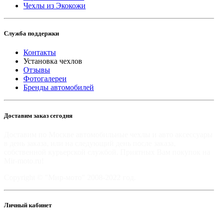
Чехлы из Экокожи
Служба поддержки
Контакты
Установка чехлов
Отзывы
Фотогалереи
Бренды автомобилей
Доставим заказ сегодня
Доставим по Москве автомобильные чехлы и авто аксессуары
в день заказа, или на следующий день после заказа,
собственной курьерской службой. Приятных Вам покупок на
Mir-moto.ru!
Copyright © "Мир-мото" 2008-2022 год.
Личный кабинет