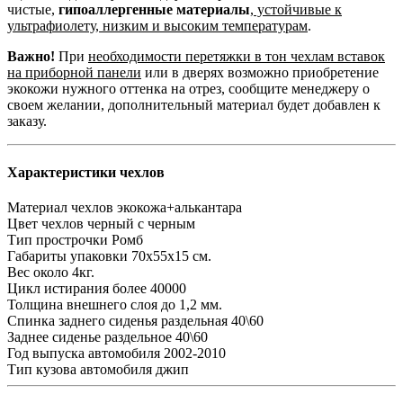
чистые,
гипоаллергенные материалы
,
устойчивые к
ультрафиолету, низким и высоким температурам
.
Важно!
При
необходимости перетяжки в тон чехлам вставок
на приборной панели
или в дверях возможно приобретение
экокожи нужного оттенка на отрез, сообщите менеджеру о
своем желании, дополнительный материал будет добавлен к
заказу.
Характеристики чехлов
Материал чехлов
экокожа+алькантара
Цвет чехлов
черный с черным
Тип прострочки
Ромб
Габариты упаковки
70х55х15 см.
Вес
около 4кг.
Цикл истирания
более 40000
Толщина внешнего слоя
до 1,2 мм.
Спинка заднего сиденья
раздельная 40\60
Заднее сиденье
раздельное 40\60
Год выпуска автомобиля
2002-2010
Тип кузова автомобиля
джип