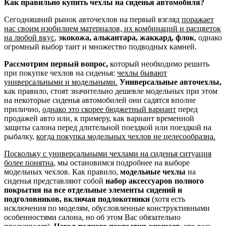
Как правильно купить чехлы на сиденья автомобиля?
Сегодняшний рынок авточехлов на первый взгляд
поражает
нас своим изобилием материалов, их комбинаций и расцветок
на любой вкус
,
экокожа, алькантара, жаккард, флок
, однако
огромный выбор таит и множество подводных камней.
Рассмотрим первый вопрос,
который необходимо решить
при покупке чехлов на сиденья:
чехлы бывают
универсальными и модельными.
Универсальные авточехлы,
как правило, стоят значительно дешевле модельных при этом
на некоторые сиденья автомобилей они садятся вполне
прилично,
однако это скорее бюджетный вариант
перед
продажей авто или, к примеру, как вариант временной
защиты салона перед длительной поездкой или поездкой на
рыбалку,
когда покупка модельных чехлов не целесообразна.
Поскольку с универсальными чехлами на сиденья ситуация
более понятна
, мы остановимся подробнее на выборе
модельных чехлов. Как правило,
модельные чехлы
на
сиденья представляют собой
набор аксессуаров полного
покрытия на все отдельные элементы сидений и
подголовников, включая подлокотники
(хотя есть
исключения по моделям, обусловленные конструктивными
особенностями салона, но об этом Вас обязательно