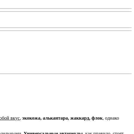
юбой вкус
,
экокожа, алькантара, жаккард, флок
, однако
одельными.
Универсальные авточехлы,
как правило, стоят