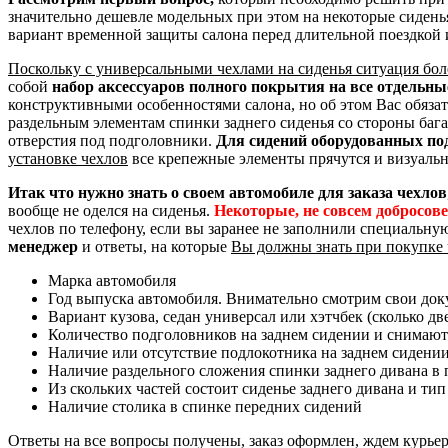
значительно дешевле модельных при этом на некоторые сидень
вариант временной защиты салона перед длительной поездкой 
Поскольку с универсальными чехлами на сиденья ситуация бол
собой
набор аксессуаров полного покрытия на все отдельн
конструктивными особенностями салона, но об этом Вас обяза
раздельным элементам спинки заднего сиденья со стороны баг
отверстия под подголовники.
Для сидений оборудованных по
установке чехлов
все крепежные элементы прячутся и визуальн
Итак что нужно знать о своем автомобиле для заказа чехлов
вообще не оделся на сиденья.
Некоторые, не совсем добросов
чехлов по телефону, если вы заранее не заполнили специальну
менеджер
и ответы, на которые
Вы должны знать при покупке 
Марка автомобиля
Год выпуска автомобиля. Внимательно смотрим свои доку
Вариант кузова, седан универсал или хэтчбек (сколько дв
Количество подголовников на заднем сидении и снимают
Наличие или отсутствие подлокотника на заднем сидени
Наличие раздельного сложения спинки заднего дивана в пр
Из скольких частей состоит сиденье заднего дивана и тип
Наличие столика в спинке передних сидений
Ответы на все вопросы получены, заказ оформлен, ждем курье