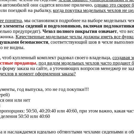
я автомобилей они садятся вполне прилично,
однако это скорее
или поездкой на рыбалку,
когда покупка модельных чехлов не це
ее понятна
, мы остановимся подробнее на выборе модельных че
ые элементы сидений и подголовников, включая подлокотник
тельно предупредят).
Чехол полного покрытия означает
, что ве
ажника.
Качественные модельные чехлы должны иметь все функ
душками безопасности
, соответствующий шов в чехле выполне
о не видны.
, чтоб купленный комплект радовал своего владельца,
создавая 
естные продавцы
,
под видом модельных чехлов часто продают 
ю форму заказа на сайте, а уточняющих вопросов менеджер не за
чехлов в момент оформления заказа?
менты, год выпуска, это не год покупки!!!
ерей)
ся они или нет
и
опорциях: 50:50, 40:20:40 или 40:60, при этом важно, какая час
 деления 50:50 или 40:60
ра и наслаждаемся идеально обтянутыми чехлами сиденьями и о