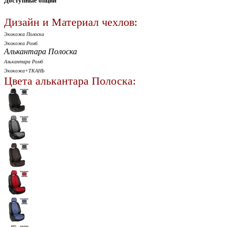
Доступные опции
Дизайн и Материал чехлов:
Экокожа Полоска
Экокожа Ромб
Алькантара Полоска
Алькантара Ромб
Экокожа+ТКАНЬ
Цвета алькантара Полоска: