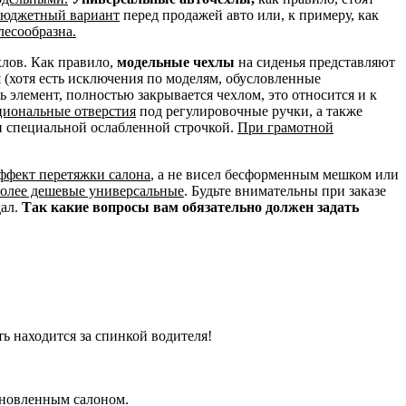
 бюджетный вариант
перед продажей авто или, к примеру, как
лесообразна.
хлов. Как правило,
модельные чехлы
на сиденья представляют
и
(хотя есть исключения по моделям, обусловленные
сь элемент, полностью закрывается чехлом, это относится и к
циональные отверстия
под регулировочные ручки, а также
н специальной ослабленной строчкой.
При грамотной
эффект перетяжки салона
, а не висел бесформенным мешком или
более дешевые универсальные
. Будьте внимательны при заказе
дал.
Так какие вопросы вам обязательно должен задать
ть находится за спинкой водителя!
бновленным салоном.