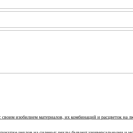
с своим изобилием материалов, их комбинаций и расцветок на л
покупке чехлов на сиденья:
чехлы бывают универсальными и м