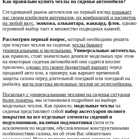
Как правильно купить чехлы на сиденья автомобиля?
Сегодняшний рынок авточехлов на первый взгляд
поражает
нас своим изобилием материалов, их комбинаций и расцветок
на любой вкус
,
экокожа, алькантара, жаккард, флок
, однако
огромный выбор таит и множество подводных камней.
Рассмотрим первый вопрос,
который необходимо решить
при покупке чехлов на сиденья:
чехлы бывают
универсальными и модельными.
Универсальные авточехлы,
как правило, стоят значительно дешевле модельных при этом
на некоторые сиденья автомобилей они садятся вполне
прилично,
однако это скорее бюджетный вариант
перед
продажей авто или, к примеру, как вариант временной
защиты салона перед длительной поездкой или поездкой на
рыбалку,
когда покупка модельных чехлов не целесообразна.
Поскольку с универсальными чехлами на сиденья ситуация
более понятна
, мы остановимся подробнее на выборе
модельных чехлов. Как правило,
модельные чехлы
на
сиденья представляют собой
набор аксессуаров полного
покрытия на все отдельные элементы сидений и
подголовников, включая подлокотники
(хотя есть
исключения по моделям, обусловленные конструктивными
особенностями салона, но об этом Вас обязательно