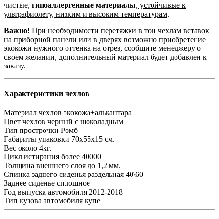
чистые,
гипоаллергенные материалы
,
устойчивые к
ультрафиолету, низким и высоким температурам
.
Важно!
При
необходимости перетяжки в тон чехлам вставок
на приборной панели
или в дверях возможно приобретение
экокожи нужного оттенка на отрез, сообщите менеджеру о
своем желании, дополнительный материал будет добавлен к
заказу.
Характеристики чехлов
Материал чехлов
экокожа+алькантара
Цвет чехлов
черный с шоколадным
Тип прострочки
Ромб
Габариты упаковки
70х55х15 см.
Вес
около 4кг.
Цикл истирания
более 40000
Толщина внешнего слоя
до 1,2 мм.
Спинка заднего сиденья
раздельная 40\60
Заднее сиденье
сплошное
Год выпуска автомобиля
2012-2018
Тип кузова автомобиля
купе