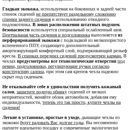
Гладкая экокожа
, используемая на боковинах и задней части
спинок сидений
не препятствует раздельному сложению
спинки заднего сидения
и использованию откидного
подлокотника.
В зонах расположения штатных подушек
безопасности
используется специальный ослабленный шов.
Центральная часть сидения и подголовника
выполняется
из
перфорированной экокожи
с подкладкой из мелкопористого
вспененного ППУ, создающего дополнительный
амортизирующий комфортный слой, подчеркивающий рельеф
кресла.
В спинках передних сидений предусмотрен карман.
В
чехлах
предусмотрены все технологические отверстия
под
ремни, подголовники, регулирующие ручки согласно
конструктиву салона
, при этом сам крепеж чехла надежно
скрыт под сиденьем.
Не отказывайте себе в удовольствии получить кожаный
салон
,
защитите родную обивку
сидений от мелких
неприятностей, меняйте облик автомобиля, добавляя ему
индивидуальности,
теперь это так просто, купите чехлы на
сидения!
Легкие в установке, простые в уходе,
дышащие чехлы из
экокожи
будут радовать Вас долгие годы
. Вы несомненно
оцените идеальную посадку и современные экологически