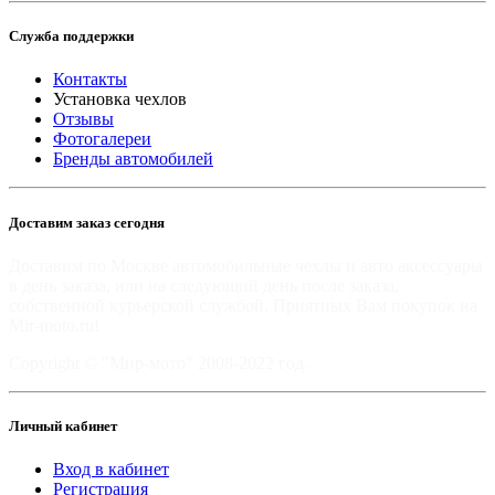
Служба поддержки
Контакты
Установка чехлов
Отзывы
Фотогалереи
Бренды автомобилей
Доставим заказ сегодня
Доставим по Москве автомобильные чехлы и авто аксессуары
в день заказа, или на следующий день после заказа,
собственной курьерской службой. Приятных Вам покупок на
Mir-moto.ru!
Copyright © "Мир-мото" 2008-2022 год.
Личный кабинет
Вход в кабинет
Регистрация