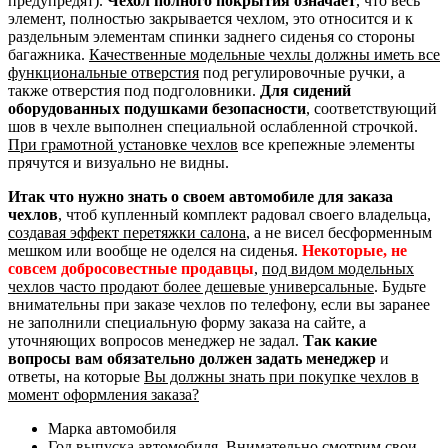
предупредят).
Чехол полного покрытия означает
, что весь
элемент, полностью закрывается чехлом, это относится и к
раздельным элементам спинки заднего сиденья со стороны
багажника.
Качественные модельные чехлы должны иметь все
функциональные отверстия
под регулировочные ручки, а
также отверстия под подголовники.
Для сидений
оборудованных подушками безопасности
, соответствующий
шов в чехле выполнен специальной ослабленной строчкой.
При грамотной установке чехлов
все крепежные элементы
прячутся и визуально не видны.
Итак что нужно знать о своем автомобиле для заказа
чехлов
, чтоб купленный комплект радовал своего владельца,
создавая эффект перетяжки салона
, а не висел бесформенным
мешком или вообще не оделся на сиденья.
Некоторые, не
совсем добросовестные продавцы
,
под видом модельных
чехлов часто продают более дешевые универсальные
. Будьте
внимательны при заказе чехлов по телефону, если вы заранее
не заполнили специальную форму заказа на сайте, а
уточняющих вопросов менеджер не задал.
Так какие
вопросы вам обязательно должен задать менеджер
и
ответы, на которые
Вы должны знать при покупке чехлов в
момент оформления заказа?
Марка автомобиля
Год выпуска автомобиля. Внимательно смотрим свои