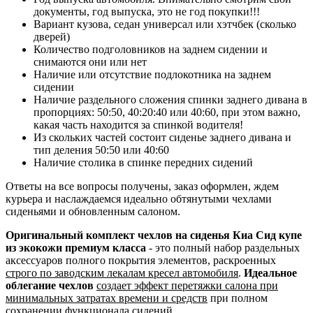
документы, год выпуска, это не год покупки!!!
Вариант кузова, седан универсал или хэтчбек (сколько
дверей)
Количество подголовников на заднем сидении и
снимаются они или нет
Наличие или отсутствие подлокотника на заднем
сидении
Наличие раздельного сложения спинки заднего дивана в
пропорциях: 50:50, 40:20:40 или 40:60, при этом важно,
какая часть находится за спинкой водителя!
Из скольких частей состоит сиденье заднего дивана и
тип деления 50:50 или 40:60
Наличие столика в спинке передних сидений
Ответы на все вопросы получены, заказ оформлен, ждем
курьера и наслаждаемся идеально обтянутыми чехлами
сиденьями и обновленным салоном.
Оригинальный комплект чехлов на сиденья Киа Сид купе
из экокожи премиум класса
- это полный набор раздельных
аксессуаров полного покрытия элементов, раскроенных
строго по заводским лекалам кресел автомобиля
.
Идеальное
облегание чехлов
создает эффект перетяжки салона при
минимальных затратах времени и средств
при полном
сохранении функционала сидений.