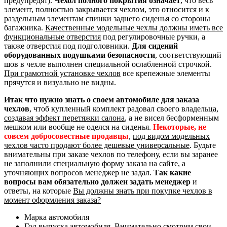
предупредят).
Чехол полного покрытия означает
, что весь
элемент, полностью закрывается чехлом, это относится и к
раздельным элементам спинки заднего сиденья со стороны
багажника.
Качественные модельные чехлы должны иметь все
функциональные отверстия
под регулировочные ручки, а
также отверстия под подголовники.
Для сидений
оборудованных подушками безопасности
, соответствующий
шов в чехле выполнен специальной ослабленной строчкой.
При грамотной установке чехлов
все крепежные элементы
прячутся и визуально не видны.
Итак что нужно знать о своем автомобиле для заказа
чехлов
, чтоб купленный комплект радовал своего владельца,
создавая эффект перетяжки салона
, а не висел бесформенным
мешком или вообще не оделся на сиденья.
Некоторые, не
совсем добросовестные продавцы
,
под видом модельных
чехлов часто продают более дешевые универсальные
. Будьте
внимательны при заказе чехлов по телефону, если вы заранее
не заполнили специальную форму заказа на сайте, а
уточняющих вопросов менеджер не задал.
Так какие
вопросы вам обязательно должен задать менеджер
и
ответы, на которые
Вы должны знать при покупке чехлов в
момент оформления заказа?
Марка автомобиля
Год выпуска автомобиля. Внимательно смотрим свои