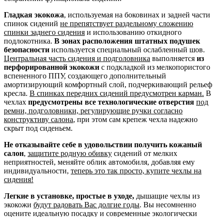
Гладкая экокожа
, используемая на боковинах и задней части
спинок сидений
не препятствует раздельному сложению
спинки заднего сидения
и использованию откидного
подлокотника.
В зонах расположения штатных подушек
безопасности
используется специальный ослабленный шов.
Центральная часть сидения и подголовника
выполняется
из
перфорированной экокожи
с подкладкой из мелкопористого
вспененного ППУ, создающего дополнительный
амортизирующий комфортный слой, подчеркивающий рельеф
кресла.
В спинках передних сидений предусмотрен карман.
В
чехлах
предусмотрены все технологические отверстия
под
ремни, подголовники, регулирующие ручки согласно
конструктиву салона
, при этом сам крепеж чехла надежно
скрыт под сиденьем.
Не отказывайте себе в удовольствии получить кожаный
салон
,
защитите родную обивку
сидений от мелких
неприятностей, меняйте облик автомобиля, добавляя ему
индивидуальности,
теперь это так просто, купите чехлы на
сидения!
Легкие в установке, простые в уходе,
дышащие чехлы из
экокожи
будут радовать Вас долгие годы
. Вы несомненно
оцените идеальную посадку и современные экологически