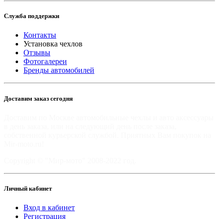
Служба поддержки
Контакты
Установка чехлов
Отзывы
Фотогалереи
Бренды автомобилей
Доставим заказ сегодня
Доставим по Москве автомобильные чехлы и авто аксессуары
в день заказа, или на следующий день после заказа,
собственной курьерской службой. Приятных Вам покупок на
Mir-moto.ru!
Copyright © "Мир-мото" 2008-2022 год.
Личный кабинет
Вход в кабинет
Регистрация