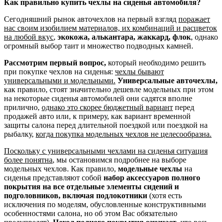
Как правильно купить чехлы на сиденья автомобиля?
Сегодняшний рынок авточехлов на первый взгляд
поражает
нас своим изобилием материалов, их комбинаций и расцветок
на любой вкус
,
экокожа, алькантара, жаккард, флок
, однако
огромный выбор таит и множество подводных камней.
Рассмотрим первый вопрос,
который необходимо решить
при покупке чехлов на сиденья:
чехлы бывают
универсальными и модельными.
Универсальные авточехлы,
как правило, стоят значительно дешевле модельных при этом
на некоторые сиденья автомобилей они садятся вполне
прилично,
однако это скорее бюджетный вариант
перед
продажей авто или, к примеру, как вариант временной
защиты салона перед длительной поездкой или поездкой на
рыбалку,
когда покупка модельных чехлов не целесообразна.
Поскольку с универсальными чехлами на сиденья ситуация
более понятна
, мы остановимся подробнее на выборе
модельных чехлов. Как правило,
модельные чехлы
на
сиденья представляют собой
набор аксессуаров полного
покрытия на все отдельные элементы сидений и
подголовников, включая подлокотники
(хотя есть
исключения по моделям, обусловленные конструктивными
особенностями салона, но об этом Вас обязательно