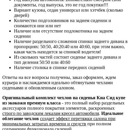
документы, год выпуска, это не год покупки!!!
Вариант кузова, седан универсал или хэтчбек (сколько
дверей)
Количество подголовников на заднем сидении и
снимаются они или нет
Наличие или отсутствие подлокотника на заднем
сидении
Наличие раздельного сложения спинки заднего дивана в
пропорциях: 50:50, 40:20:40 или 40:60, при этом важно,
какая часть находится за спинкой водителя!
Из скольких частей состоит сиденье заднего дивана и
тип деления 50:50 или 40:60
Наличие столика в спинке передних сидений
Ответы на все вопросы получены, заказ оформлен, ждем
курьера и наслаждаемся идеально обтянутыми чехлами
сиденьями и обновленным салоном.
Оригинальный комплект чехлов на сиденья Киа Сид купе
из экокожи премиум класса
- это полный набор раздельных
аксессуаров полного покрытия элементов, раскроенных
строго по заводским лекалам кресел автомобиля
.
Идеальное
облегание чехлов
создает эффект перетяжки салона при
минимальных затратах времени и средств
при полном
сохранении функционала сидений.