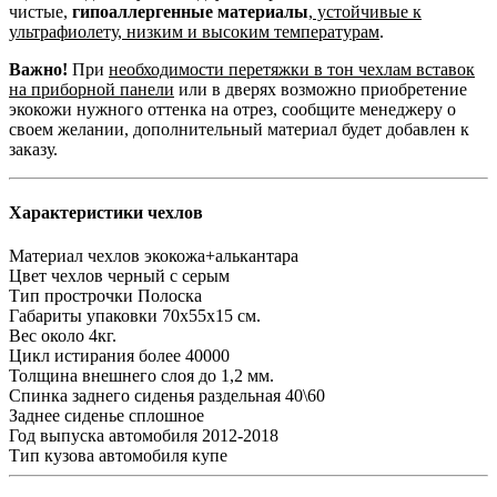
чистые,
гипоаллергенные материалы
,
устойчивые к
ультрафиолету, низким и высоким температурам
.
Важно!
При
необходимости перетяжки в тон чехлам вставок
на приборной панели
или в дверях возможно приобретение
экокожи нужного оттенка на отрез, сообщите менеджеру о
своем желании, дополнительный материал будет добавлен к
заказу.
Характеристики чехлов
Материал чехлов
экокожа+алькантара
Цвет чехлов
черный с серым
Тип прострочки
Полоска
Габариты упаковки
70х55х15 см.
Вес
около 4кг.
Цикл истирания
более 40000
Толщина внешнего слоя
до 1,2 мм.
Спинка заднего сиденья
раздельная 40\60
Заднее сиденье
сплошное
Год выпуска автомобиля
2012-2018
Тип кузова автомобиля
купе