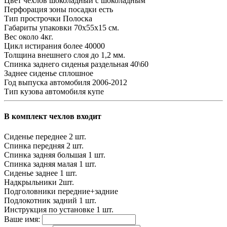
Цвет чехлов
шоколадный с шоколадным
Перфорация зоны посадки
есть
Тип прострочки
Полоска
Габариты упаковки
70х55х15 см.
Вес
около 4кг.
Цикл истирания
более 40000
Толщина внешнего слоя
до 1,2 мм.
Спинка заднего сиденья
раздельная 40\60
Заднее сиденье
сплошное
Год выпуска автомобиля
2006-2012
Тип кузова автомобиля
купе
В комплект чехлов входит
Сиденье переднее
2 шт.
Спинка передняя
2 шт.
Спинка задняя большая
1 шт.
Спинка задняя малая
1 шт.
Сиденье заднее
1 шт.
Надкрыльники
2шт.
Подголовники
передние+задние
Подлокотник задний
1 шт.
Инструкция по установке
1 шт.
Ваше имя: