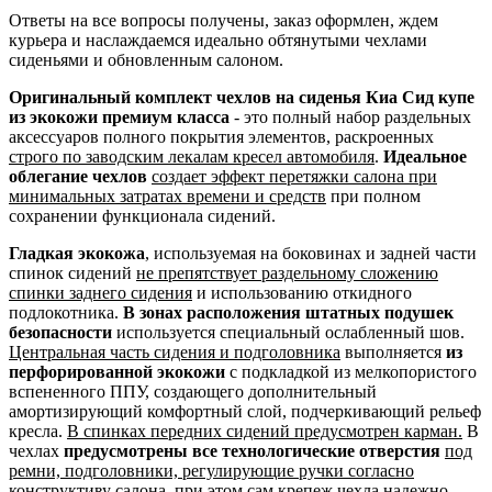
Ответы на все вопросы получены, заказ оформлен, ждем
курьера и наслаждаемся идеально обтянутыми чехлами
сиденьями и обновленным салоном.
Оригинальный комплект чехлов на сиденья Киа Сид купе
из экокожи премиум класса
- это полный набор раздельных
аксессуаров полного покрытия элементов, раскроенных
строго по заводским лекалам кресел автомобиля
.
Идеальное
облегание чехлов
создает эффект перетяжки салона при
минимальных затратах времени и средств
при полном
сохранении функционала сидений.
Гладкая экокожа
, используемая на боковинах и задней части
спинок сидений
не препятствует раздельному сложению
спинки заднего сидения
и использованию откидного
подлокотника.
В зонах расположения штатных подушек
безопасности
используется специальный ослабленный шов.
Центральная часть сидения и подголовника
выполняется
из
перфорированной экокожи
с подкладкой из мелкопористого
вспененного ППУ, создающего дополнительный
амортизирующий комфортный слой, подчеркивающий рельеф
кресла.
В спинках передних сидений предусмотрен карман.
В
чехлах
предусмотрены все технологические отверстия
под
ремни, подголовники, регулирующие ручки согласно
конструктиву салона
, при этом сам крепеж чехла надежно