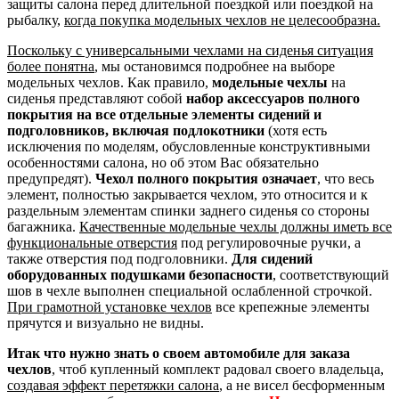
защиты салона перед длительной поездкой или поездкой на
рыбалку,
когда покупка модельных чехлов не целесообразна.
Поскольку с универсальными чехлами на сиденья ситуация
более понятна
, мы остановимся подробнее на выборе
модельных чехлов. Как правило,
модельные чехлы
на
сиденья представляют собой
набор аксессуаров полного
покрытия на все отдельные элементы сидений и
подголовников, включая подлокотники
(хотя есть
исключения по моделям, обусловленные конструктивными
особенностями салона, но об этом Вас обязательно
предупредят).
Чехол полного покрытия означает
, что весь
элемент, полностью закрывается чехлом, это относится и к
раздельным элементам спинки заднего сиденья со стороны
багажника.
Качественные модельные чехлы должны иметь все
функциональные отверстия
под регулировочные ручки, а
также отверстия под подголовники.
Для сидений
оборудованных подушками безопасности
, соответствующий
шов в чехле выполнен специальной ослабленной строчкой.
При грамотной установке чехлов
все крепежные элементы
прячутся и визуально не видны.
Итак что нужно знать о своем автомобиле для заказа
чехлов
, чтоб купленный комплект радовал своего владельца,
создавая эффект перетяжки салона
, а не висел бесформенным