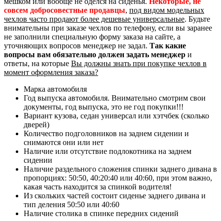
мешком или вообще не оделся на сиденья.
Некоторые, не
совсем добросовестные продавцы
,
под видом модельных
чехлов часто продают более дешевые универсальные
. Будьте
внимательны при заказе чехлов по телефону, если вы заранее
не заполнили специальную форму заказа на сайте, а
уточняющих вопросов менеджер не задал.
Так какие
вопросы вам обязательно должен задать менеджер
и
ответы, на которые
Вы должны знать при покупке чехлов в
момент оформления заказа?
Марка автомобиля
Год выпуска автомобиля. Внимательно смотрим свои
документы, год выпуска, это не год покупки!!!
Вариант кузова, седан универсал или хэтчбек (сколько
дверей)
Количество подголовников на заднем сидении и
снимаются они или нет
Наличие или отсутствие подлокотника на заднем
сидении
Наличие раздельного сложения спинки заднего дивана в
пропорциях: 50:50, 40:20:40 или 40:60, при этом важно,
какая часть находится за спинкой водителя!
Из скольких частей состоит сиденье заднего дивана и
тип деления 50:50 или 40:60
Наличие столика в спинке передних сидений