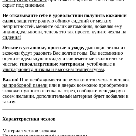
скрыт под сиденьем.
Не отказывайте себе в удовольствии получить кожаный
салон
,
защитите родную обивку
сидений от мелких
неприятностей, меняйте облик автомобиля, добавляя ему
индивидуальности,
теперь это так просто, купите чехлы на
сидения!
Легкие в установке, простые в уходе,
дышащие чехлы из
экокожи
будут радовать Вас долгие годы
. Вы несомненно
оцените идеальную посадку и современные экологически
чистые,
гипоаллергенные материалы
,
устойчивые к
ультрафиолету, низким и высоким температурам
.
Важно!
При
необходимости перетяжки в тон чехлам вставок
на приборной панели
или в дверях возможно приобретение
экокожи нужного оттенка на отрез, сообщите менеджеру о
своем желании, дополнительный материал будет добавлен к
заказу.
Характеристики чехлов
Материал чехлов
экокожа