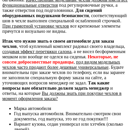
функциональные отверстия
под регулировочные ручки, а
также отверстия под подголовники.
Для сидений
оборудованных подушками безопасности
, соответствующий
шов в чехле выполнен специальной ослабленной строчкой.
При грамотной установке чехлов
все крепежные элементы
прячутся и визуально не видны.
Итак что нужно знать о своем автомобиле для заказа
чехлов
, чтоб купленный комплект радовал своего владельца,
создавая эффект перетяжки салона
, а не висел бесформенным
мешком или вообще не оделся на сиденья.
Некоторые, не
совсем добросовестные продавцы
,
под видом модельных
чехлов часто продают более дешевые универсальные
. Будьте
внимательны при заказе чехлов по телефону, если вы заранее
не заполнили специальную форму заказа на сайте, а
уточняющих вопросов менеджер не задал.
Так какие
вопросы вам обязательно должен задать менеджер
и
ответы, на которые
Вы должны знать при покупке чехлов в
момент оформления заказа?
Марка автомобиля
Год выпуска автомобиля. Внимательно смотрим свои
документы, год выпуска, это не год покупки!!!
Вариант кузова, седан универсал или хэтчбек (сколько
дверей)