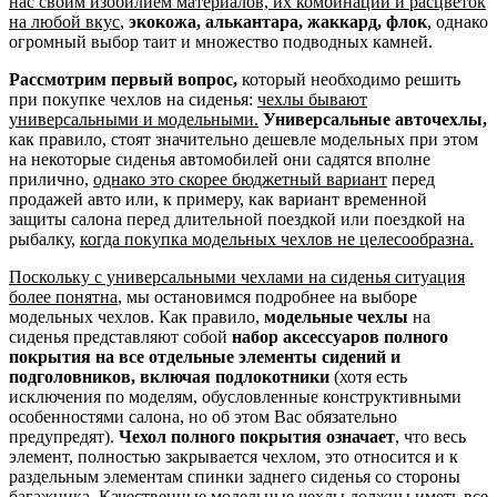
нас своим изобилием материалов, их комбинаций и расцветок
на любой вкус
,
экокожа, алькантара, жаккард, флок
, однако
огромный выбор таит и множество подводных камней.
Рассмотрим первый вопрос,
который необходимо решить
при покупке чехлов на сиденья:
чехлы бывают
универсальными и модельными.
Универсальные авточехлы,
как правило, стоят значительно дешевле модельных при этом
на некоторые сиденья автомобилей они садятся вполне
прилично,
однако это скорее бюджетный вариант
перед
продажей авто или, к примеру, как вариант временной
защиты салона перед длительной поездкой или поездкой на
рыбалку,
когда покупка модельных чехлов не целесообразна.
Поскольку с универсальными чехлами на сиденья ситуация
более понятна
, мы остановимся подробнее на выборе
модельных чехлов. Как правило,
модельные чехлы
на
сиденья представляют собой
набор аксессуаров полного
покрытия на все отдельные элементы сидений и
подголовников, включая подлокотники
(хотя есть
исключения по моделям, обусловленные конструктивными
особенностями салона, но об этом Вас обязательно
предупредят).
Чехол полного покрытия означает
, что весь
элемент, полностью закрывается чехлом, это относится и к
раздельным элементам спинки заднего сиденья со стороны
багажника.
Качественные модельные чехлы должны иметь все