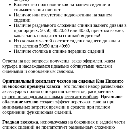
Количество подголовников на заднем сидении и
снимаются они или нет
Наличие или отсутствие подлокотника на заднем
сидении
Наличие раздельного сложения спинки заднего дивана в
пропорциях: 50:50, 40:20:40 или 40:60, при этом важно,
какая часть находится за спинкой водителя!
Из скольких частей состоит сиденье заднего дивана и
тип деления 50:50 или 40:60
Наличие столика в спинке передних сидений
Ответы на все вопросы получены, заказ оформлен, ждем
курьера и наслаждаемся идеально обтянутыми чехлами
сиденьями и обновленным салоном.
Оригинальный комплект чехлов на сиденья Киа Пиканто
из экокожи премиум класса
- это полный набор раздельных
аксессуаров полного покрытия элементов, раскроенных
строго по заводским лекалам кресел автомобиля
.
Идеальное
облегание чехлов
создает эффект перетяжки салона при
минимальных затратах времени и средств
при полном
сохранении функционала сидений.
Гладкая экокожа
, используемая на боковинах и задней части
спинок сидений
не препятствует раздельному сложению