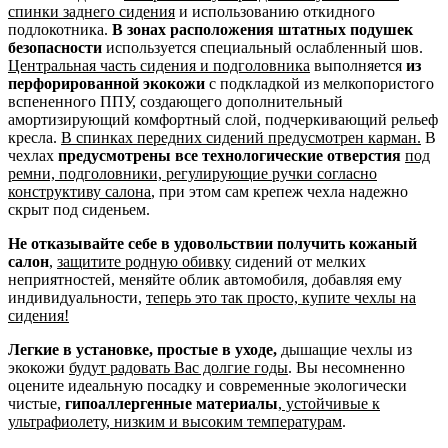
спинки заднего сидения
и использованию откидного
подлокотника.
В зонах расположения штатных подушек
безопасности
используется специальный ослабленный шов.
Центральная часть сидения и подголовника
выполняется
из
перфорированной экокожи
с подкладкой из мелкопористого
вспененного ППУ, создающего дополнительный
амортизирующий комфортный слой, подчеркивающий рельеф
кресла.
В спинках передних сидений предусмотрен карман.
В
чехлах
предусмотрены все технологические отверстия
под
ремни, подголовники, регулирующие ручки согласно
конструктиву салона
, при этом сам крепеж чехла надежно
скрыт под сиденьем.
Не отказывайте себе в удовольствии получить кожаный
салон
,
защитите родную обивку
сидений от мелких
неприятностей, меняйте облик автомобиля, добавляя ему
индивидуальности,
теперь это так просто, купите чехлы на
сидения!
Легкие в установке, простые в уходе,
дышащие чехлы из
экокожи
будут радовать Вас долгие годы
. Вы несомненно
оцените идеальную посадку и современные экологически
чистые,
гипоаллергенные материалы
,
устойчивые к
ультрафиолету, низким и высоким температурам
.