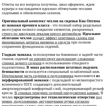
Ответы на все вопросы получены, заказ оформлен, ждем
курьера и наслаждаемся идеально обтянутыми чехлами
сиденьями и обновленным салоном.
Оригинальный комплект чехлов на сиденья Киа Оптима
из экокожи премиум класса
- это полный набор раздельных
аксессуаров полного покрытия элементов, раскроенных
строго по заводским лекалам кресел автомобиля
.
Идеальное
облегание чехлов
создает эффект перетяжки салона при
минимальных затратах времени и средств
при полном
сохранении функционала сидений.
Гладкая экокожа
, используемая на боковинах и задней части
спинок сидений
не препятствует раздельному сложению
спинки заднего сидения
и использованию откидного
подлокотника.
В зонах расположения штатных подушек
безопасности
используется специальный ослабленный шов.
Центральная часть сидения и подголовника
выполняется
из
перфорированной экокожи
с подкладкой из мелкопористого
вспененного ППУ, создающего дополнительный
амортизирующий комфортный слой, подчеркивающий рельеф
кресла.
В спинках передних сидений предусмотрен карман.
В
чехлах
предусмотрены все технологические отверстия
под
ремни, подголовники, регулирующие ручки согласно
конструктиву салона
, при этом сам крепеж чехла надежно