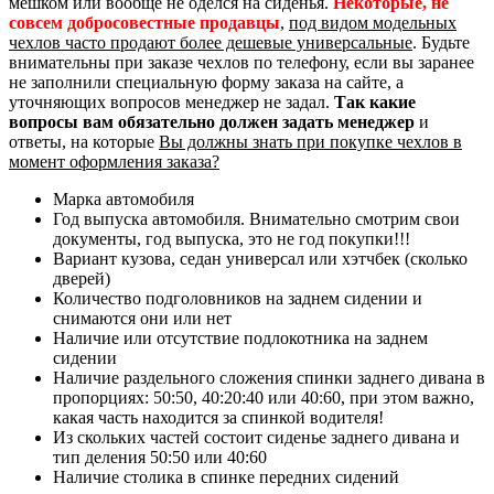
мешком или вообще не оделся на сиденья.
Некоторые, не
совсем добросовестные продавцы
,
под видом модельных
чехлов часто продают более дешевые универсальные
. Будьте
внимательны при заказе чехлов по телефону, если вы заранее
не заполнили специальную форму заказа на сайте, а
уточняющих вопросов менеджер не задал.
Так какие
вопросы вам обязательно должен задать менеджер
и
ответы, на которые
Вы должны знать при покупке чехлов в
момент оформления заказа?
Марка автомобиля
Год выпуска автомобиля. Внимательно смотрим свои
документы, год выпуска, это не год покупки!!!
Вариант кузова, седан универсал или хэтчбек (сколько
дверей)
Количество подголовников на заднем сидении и
снимаются они или нет
Наличие или отсутствие подлокотника на заднем
сидении
Наличие раздельного сложения спинки заднего дивана в
пропорциях: 50:50, 40:20:40 или 40:60, при этом важно,
какая часть находится за спинкой водителя!
Из скольких частей состоит сиденье заднего дивана и
тип деления 50:50 или 40:60
Наличие столика в спинке передних сидений