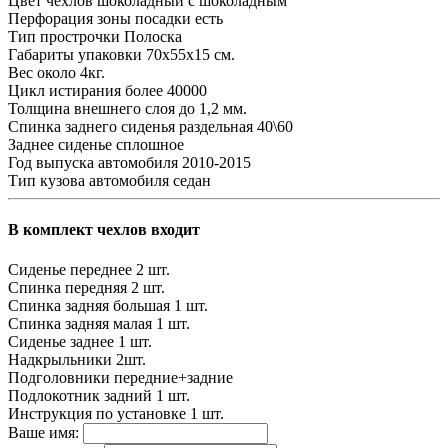
Цвет чехлов
шоколадный с шоколадным
Перфорация зоны посадки
есть
Тип прострочки
Полоска
Габариты упаковки
70х55х15 см.
Вес
около 4кг.
Цикл истирания
более 40000
Толщина внешнего слоя
до 1,2 мм.
Спинка заднего сиденья
раздельная 40\60
Заднее сиденье
сплошное
Год выпуска автомобиля
2010-2015
Тип кузова автомобиля
седан
В комплект чехлов входит
Сиденье переднее
2 шт.
Спинка передняя
2 шт.
Спинка задняя большая
1 шт.
Спинка задняя малая
1 шт.
Сиденье заднее
1 шт.
Надкрыльники
2шт.
Подголовники
передние+задние
Подлокотник задний
1 шт.
Инструкция по установке
1 шт.
Ваше имя: