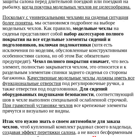
защиты салона перед длительной поездкой или поездкой на
рыбалку,
когда покупка модельных чехлов не целесообразна.
Поскольку с универсальными чехлами на сиденья ситуация
более понятна
, мы остановимся подробнее на выборе
модельных чехлов. Как правило,
модельные чехлы
на
сиденья представляют собой
набор аксессуаров полного
покрытия на все отдельные элементы сидений и
подголовников, включая подлокотники
(хотя есть
исключения по моделям, обусловленные конструктивными
особенностями салона, но об этом Вас обязательно
предупредят).
Чехол полного покрытия означает
, что весь
элемент, полностью закрывается чехлом, это относится и к
раздельным элементам спинки заднего сиденья со стороны
багажника.
Качественные модельные чехлы должны иметь все
функциональные отверстия
под регулировочные ручки, а
также отверстия под подголовники.
Для сидений
оборудованных подушками безопасности
, соответствующий
шов в чехле выполнен специальной ослабленной строчкой.
При грамотной установке чехлов
все крепежные элементы
прячутся и визуально не видны.
Итак что нужно знать о своем автомобиле для заказа
чехлов
, чтоб купленный комплект радовал своего владельца,
создавая эффект перетяжки салона
, а не висел бесформенным