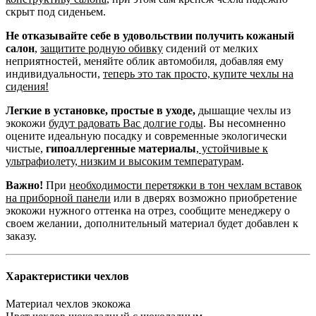
скрыт под сиденьем.
Не отказывайте себе в удовольствии получить кожаный
салон
,
защитите родную обивку
сидений от мелких
неприятностей, меняйте облик автомобиля, добавляя ему
индивидуальности,
теперь это так просто, купите чехлы на
сидения!
Легкие в установке, простые в уходе,
дышащие чехлы из
экокожи
будут радовать Вас долгие годы
. Вы несомненно
оцените идеальную посадку и современные экологически
чистые,
гипоаллергенные материалы
,
устойчивые к
ультрафиолету, низким и высоким температурам
.
Важно!
При
необходимости перетяжки в тон чехлам вставок
на приборной панели
или в дверях возможно приобретение
экокожи нужного оттенка на отрез, сообщите менеджеру о
своем желании, дополнительный материал будет добавлен к
заказу.
Характеристики чехлов
Материал чехлов
экокожа